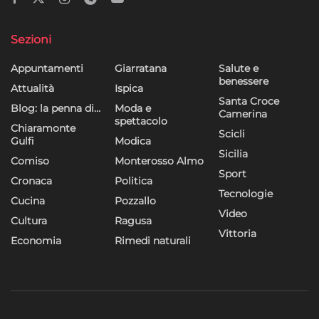
Sezioni
Appuntamenti
Giarratana
Salute e
benessere
Attualità
Ispica
Santa Croce
Blog: la penna di…
Moda e
Camerina
spettacolo
Chiaramonte
Scicli
Gulfi
Modica
Sicilia
Comiso
Monterosso Almo
Sport
Cronaca
Politica
Tecnologie
Cucina
Pozzallo
Video
Cultura
Ragusa
Vittoria
Economia
Rimedi naturali