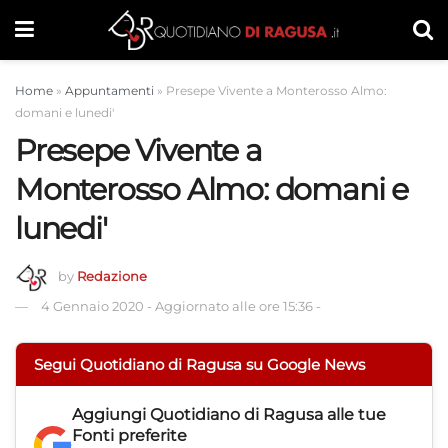
Home
»
Appuntamenti
»
Presepe Vivente a Monterosso Almo:
domani e lunedi'
Presepe Vivente a
Monterosso Almo: domani e
lunedi'
by
Redazione
4 Gennaio 2020
-
Aggiornato alle ore 15:36
-
Segui Quotidiano di Ragusa su Google News
Aggiungi
Quotidiano di Ragusa
alle tue
Fonti preferite