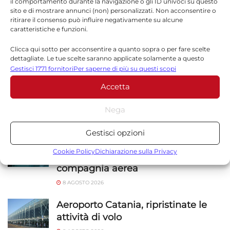
il comportamento durante la navigazione o gli ID univoci su questo
sito e di mostrare annunci (non) personalizzati. Non acconsentire o
ritirare il consenso può influire negativamente su alcune
Sito web
caratteristiche e funzioni.
Clicca qui sotto per acconsentire a quanto sopra o per fare scelte
dettagliate. Le tue scelte saranno applicate solamente a questo
sito. È possibile modificare le impostazioni in qualsiasi momento,
Gestisci 1771 fornitori
Per saperne di più su questi scopi
compreso il ritiro del consenso, utilizzando i pulsanti della Cookie
Accetta
Policy o cliccando sul pulsante di gestione del consenso nella parte
inferiore dello schermo.
Nega
NOTIZIE
SICILIA
Statistiche
Gestisci opzioni
Archiviare informazioni su dispositivo e/o accedervi, Misurare le
Etna blocca gli arrivi a Catania:
prestazioni degli annunci, Misurare le prestazioni dei contenuti,
Cookie Policy
Dichiarazione sulla Privacy
ecco cosa rimborsa davvero la
Comprendere il pubblico attraverso statistiche o la
compagnia aerea
combinazione di dati provenienti da fonti diverse.
8 AGOSTO 2026
Marketing
Aeroporto Catania, ripristinate le
Archiviare informazioni su dispositivo e/o accedervi, Utilizzare
attività di volo
dati limitati per la selezione della pubblicità, Creare profili per la