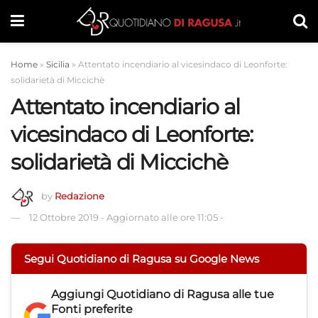
Home
»
Sicilia
»
Attentato incendiario al vicesindaco di Leonforte:
solidarietà di Miccichè
Attentato incendiario al
vicesindaco di Leonforte:
solidarietà di Miccichè
by
Redazione
12 Ottobre 2019
-
Aggiornato alle ore 11:05
-
Segui Quotidiano di Ragusa su Google News
Aggiungi
Quotidiano di Ragusa
alle tue
Fonti preferite