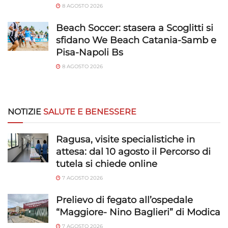
8 AGOSTO 2026
Salvare e comunicare le scelte sulla
privacy.
Beach Soccer: stasera a Scoglitti si
sfidano We Beach Catania-Samb e
Pisa-Napoli Bs
8 AGOSTO 2026
NOTIZIE
SALUTE E BENESSERE
Ragusa, visite specialistiche in
attesa: dal 10 agosto il Percorso di
tutela si chiede online
7 AGOSTO 2026
Prelievo di fegato all’ospedale
“Maggiore- Nino Baglieri” di Modica
7 AGOSTO 2026