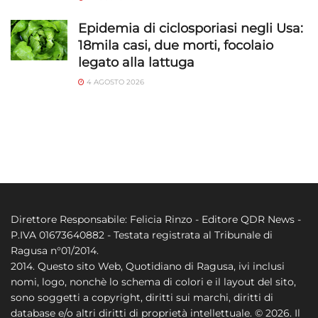
Epidemia di ciclosporiasi negli Usa:
18mila casi, due morti, focolaio
legato alla lattuga
4 AGOSTO 2026
Direttore Responsabile: Felicia Rinzo - Editore QDR News -
P.IVA 01673640882 - Testata registrata al Tribunale di
Ragusa n°01/2014.
2014. Questo sito Web, Quotidiano di Ragusa, ivi inclusi
nomi, logo, nonchè lo schema di colori e il layout del sito,
sono soggetti a copyright, diritti sui marchi, diritti di
database e/o altri diritti di proprietà intellettuale. © 2026. Il