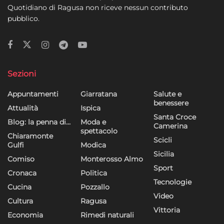
Quotidiano di Ragusa non riceve nessun contributo
pubblico.
Sezioni
Appuntamenti
Giarratana
Salute e
benessere
Attualità
Ispica
Santa Croce
Blog: la penna di…
Moda e
Camerina
spettacolo
Chiaramonte
Scicli
Gulfi
Modica
Sicilia
Comiso
Monterosso Almo
Sport
Cronaca
Politica
Tecnologie
Cucina
Pozzallo
Video
Cultura
Ragusa
Vittoria
Economia
Rimedi naturali