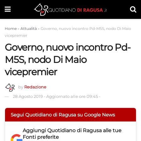
Home
»
Attualità
»
Governo, nuovo incontro Pd-M5S, nodo Di Maio
vicepremier
Governo, nuovo incontro Pd-
M5S, nodo Di Maio
vicepremier
by
Redazione
28 Agosto 2019
-
Aggiornato alle ore 09:45
-
Segui Quotidiano di Ragusa su Google News
Aggiungi
Quotidiano di Ragusa
alle tue
Fonti preferite