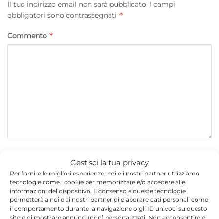
Il tuo indirizzo email non sarà pubblicato.
I campi
*
obbligatori sono contrassegnati
*
Commento
*
Nome
Gestisci la tua privacy
Per fornire le migliori esperienze, noi e i nostri partner utilizziamo
tecnologie come i cookie per memorizzare e/o accedere alle
informazioni del dispositivo. Il consenso a queste tecnologie
*
Email
permetterà a noi e ai nostri partner di elaborare dati personali come
il comportamento durante la navigazione o gli ID univoci su questo
sito e di mostrare annunci (non) personalizzati. Non acconsentire o