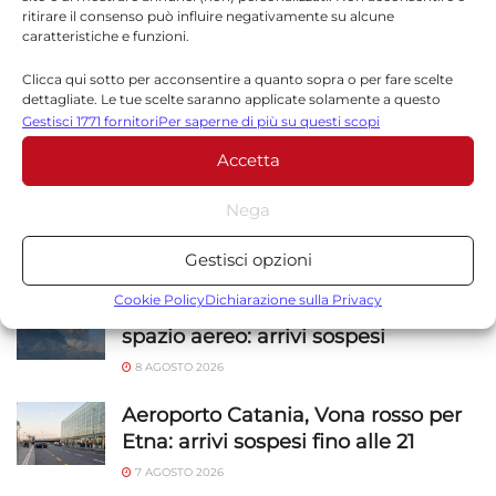
ritirare il consenso può influire negativamente su alcune
caratteristiche e funzioni.
Sito web
Clicca qui sotto per acconsentire a quanto sopra o per fare scelte
dettagliate. Le tue scelte saranno applicate solamente a questo
sito. È possibile modificare le impostazioni in qualsiasi momento,
Gestisci 1771 fornitori
Per saperne di più su questi scopi
compreso il ritiro del consenso, utilizzando i pulsanti della Cookie
Accetta
Policy o cliccando sul pulsante di gestione del consenso nella parte
inferiore dello schermo.
Nega
Statistiche
NOTIZIE
SICILIA
Gestisci opzioni
Archiviare informazioni su dispositivo e/o accedervi, Misurare le
prestazioni degli annunci, Misurare le prestazioni dei contenuti,
Cookie Policy
Dichiarazione sulla Privacy
Etna in eruzione, Catania chiude lo
Comprendere il pubblico attraverso statistiche o la
spazio aereo: arrivi sospesi
combinazione di dati provenienti da fonti diverse.
8 AGOSTO 2026
Marketing
Aeroporto Catania, Vona rosso per
Archiviare informazioni su dispositivo e/o accedervi, Utilizzare
Etna: arrivi sospesi fino alle 21
dati limitati per la selezione della pubblicità, Creare profili per la
7 AGOSTO 2026
pubblicità personalizzata, Utilizzare profili per la selezione di