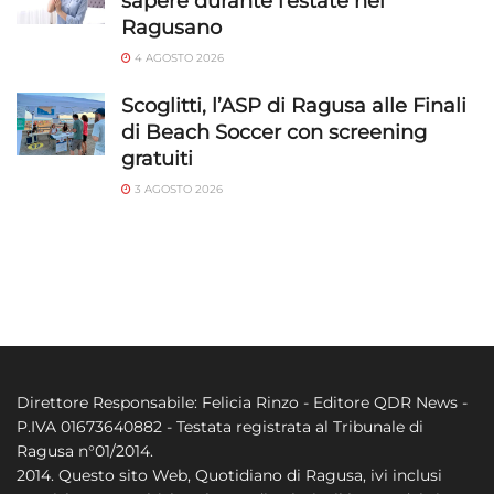
sapere durante l’estate nel
Ragusano
4 AGOSTO 2026
Scoglitti, l’ASP di Ragusa alle Finali
di Beach Soccer con screening
gratuiti
3 AGOSTO 2026
Direttore Responsabile: Felicia Rinzo - Editore QDR News -
P.IVA 01673640882 - Testata registrata al Tribunale di
Ragusa n°01/2014.
2014. Questo sito Web, Quotidiano di Ragusa, ivi inclusi