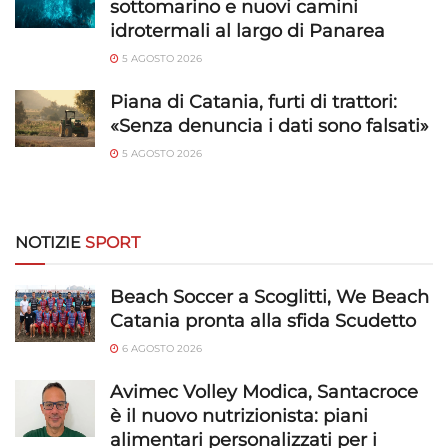
sottomarino e nuovi camini
dati limitati per la selezione della pubblicità, Creare profili per la
idrotermali al largo di Panarea
pubblicità personalizzata, Utilizzare profili per la selezione di
5 AGOSTO 2026
pubblicità personalizzata, Creare profili per la personalizzazione
dei contenuti, Utilizzare profili per la selezione di contenuti
Piana di Catania, furti di trattori:
personalizzati, Sviluppare e migliorare i servizi, Utilizzare dati
«Senza denuncia i dati sono falsati»
limitati per la selezione dei contenuti.
5 AGOSTO 2026
Funzionalità
Sempre attivo
Abbinare e combinare dati provenienti da altre
fonti di dati, Collegare diversi dispositivi,
NOTIZIE
SPORT
Identificare i dispositivi in base alle informazioni
trasmesse automaticamente.
Beach Soccer a Scoglitti, We Beach
Catania pronta alla sfida Scudetto
Utilizzare dati di geolocalizzazione precisi,
6 AGOSTO 2026
Riconoscere i dispositivi in base a informazioni
richieste attivamente.
Avimec Volley Modica, Santacroce
è il nuovo nutrizionista: piani
Garantire la sicurezza, prevenire e
alimentari personalizzati per i