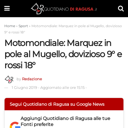
Home
»
Sport
»
Motomondiale: Marquez in pole al Mugello, dovizioso
9° e rossi 18°
Motomondiale: Marquez in
pole al Mugello, dovizioso 9° e
rossi 18°
by
Redazione
1 Giugno 2019
-
Aggiornato alle ore 15:15
-
Segui Quotidiano di Ragusa su Google News
Aggiungi
Quotidiano di Ragusa
alle tue
Fonti preferite