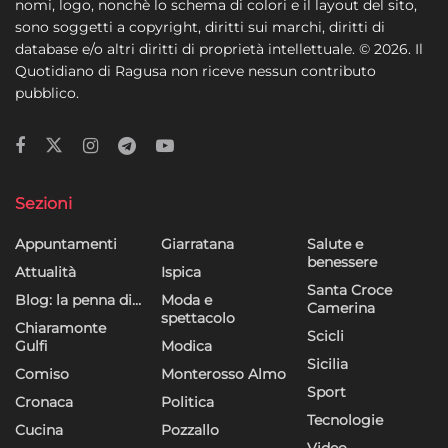
nomi, logo, nonchè lo schema di colori e il layout del sito,
sono soggetti a copyright, diritti sui marchi, diritti di
database e/o altri diritti di proprietà intellettuale. © 2026. Il
Quotidiano di Ragusa non riceve nessun contributo
pubblico.
Sezioni
Appuntamenti
Giarratana
Salute e
benessere
Attualità
Ispica
Santa Croce
Blog: la penna di…
Moda e
Camerina
spettacolo
Chiaramonte
Scicli
Gulfi
Modica
Sicilia
Comiso
Monterosso Almo
Sport
Cronaca
Politica
Tecnologie
Cucina
Pozzallo
Video