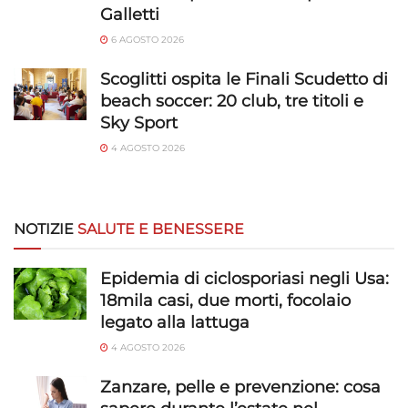
rilevare frodi, correggere errori, Erogare
Galletti
e presentare pubblicità e contenuto,
Sempre attivo
Salvare e comunicare le scelte sulla
6 AGOSTO 2026
privacy.
Scoglitti ospita le Finali Scudetto di
beach soccer: 20 club, tre titoli e
Sky Sport
4 AGOSTO 2026
NOTIZIE
SALUTE E BENESSERE
Epidemia di ciclosporiasi negli Usa:
18mila casi, due morti, focolaio
legato alla lattuga
4 AGOSTO 2026
Zanzare, pelle e prevenzione: cosa