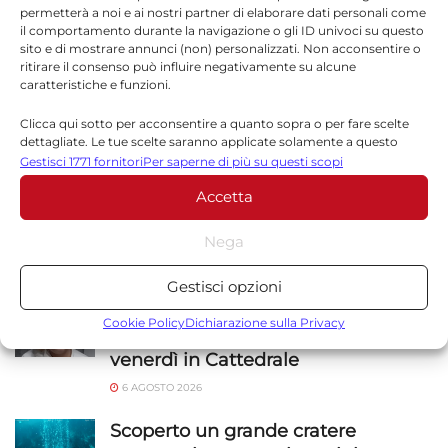
permetterà a noi e ai nostri partner di elaborare dati personali come
il comportamento durante la navigazione o gli ID univoci su questo
sito e di mostrare annunci (non) personalizzati. Non acconsentire o
ritirare il consenso può influire negativamente su alcune
Sito web
caratteristiche e funzioni.
Clicca qui sotto per acconsentire a quanto sopra o per fare scelte
dettagliate. Le tue scelte saranno applicate solamente a questo
sito. È possibile modificare le impostazioni in qualsiasi momento,
Gestisci 1771 fornitori
Per saperne di più su questi scopi
compreso il ritiro del consenso, utilizzando i pulsanti della Cookie
Accetta
Policy o cliccando sul pulsante di gestione del consenso nella parte
inferiore dello schermo.
Nega
NOTIZIE
SICILIA
Statistiche
Gestisci opzioni
Archiviare informazioni su dispositivo e/o accedervi, Misurare le
Alessandra Frazzica morta a 21 anni
prestazioni degli annunci, Misurare le prestazioni dei contenuti,
Cookie Policy
Dichiarazione sulla Privacy
nel crollo di Pistinuna: funerali
Comprendere il pubblico attraverso statistiche o la
venerdì in Cattedrale
combinazione di dati provenienti da fonti diverse.
6 AGOSTO 2026
Marketing
Scoperto un grande cratere
Archiviare informazioni su dispositivo e/o accedervi, Utilizzare