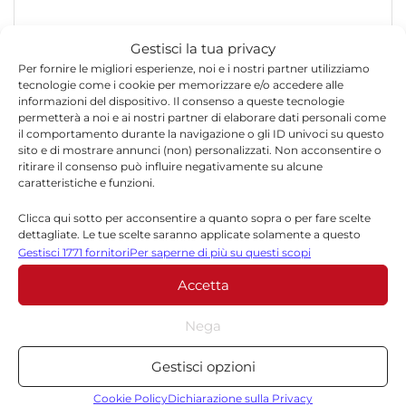
Gestisci la tua privacy
Per fornire le migliori esperienze, noi e i nostri partner utilizziamo
tecnologie come i cookie per memorizzare e/o accedere alle
informazioni del dispositivo. Il consenso a queste tecnologie
permetterà a noi e ai nostri partner di elaborare dati personali come
il comportamento durante la navigazione o gli ID univoci su questo
*
Nome
sito e di mostrare annunci (non) personalizzati. Non acconsentire o
ritirare il consenso può influire negativamente su alcune
caratteristiche e funzioni.
Clicca qui sotto per acconsentire a quanto sopra o per fare scelte
*
Email
dettagliate. Le tue scelte saranno applicate solamente a questo
sito. È possibile modificare le impostazioni in qualsiasi momento,
Gestisci 1771 fornitori
Per saperne di più su questi scopi
compreso il ritiro del consenso, utilizzando i pulsanti della Cookie
Accetta
Policy o cliccando sul pulsante di gestione del consenso nella parte
inferiore dello schermo.
Sito web
Nega
Statistiche
Gestisci opzioni
Archiviare informazioni su dispositivo e/o accedervi, Misurare le
prestazioni degli annunci, Misurare le prestazioni dei contenuti,
Cookie Policy
Dichiarazione sulla Privacy