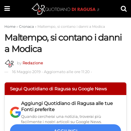
Home
»
Cronaca
»
Maltempo, si contano i danni a Modica
Maltempo, si contano i danni
a Modica
by
Redazione
16 Maggio 2019
-
Aggiornato alle ore 11:20
-
Segui Quotidiano di Ragusa su Google News
Aggiungi
Quotidiano di Ragusa
alle tue
Fonti preferite
Quando cercherai una notizia, troverai più
facilmente i nostri articoli su Google News.