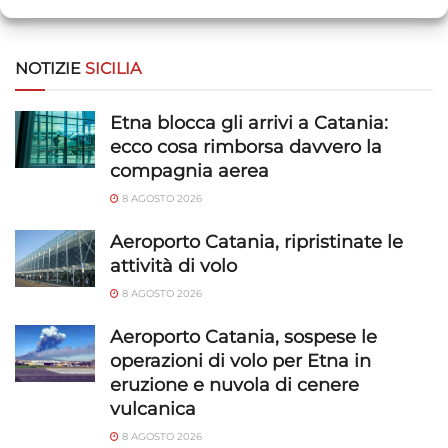
Comprendere il pubblico attraverso statistiche o la
combinazione di dati provenienti da fonti diverse.
NOTIZIE
SICILIA
Marketing
Archiviare informazioni su dispositivo e/o accedervi, Utilizzare
Etna blocca gli arrivi a Catania:
dati limitati per la selezione della pubblicità, Creare profili per la
ecco cosa rimborsa davvero la
pubblicità personalizzata, Utilizzare profili per la selezione di
compagnia aerea
pubblicità personalizzata, Creare profili per la personalizzazione
8 AGOSTO 2026
dei contenuti, Utilizzare profili per la selezione di contenuti
personalizzati, Sviluppare e migliorare i servizi, Utilizzare dati
Aeroporto Catania, ripristinate le
limitati per la selezione dei contenuti.
attività di volo
8 AGOSTO 2026
Funzionalità
Sempre attivo
Abbinare e combinare dati provenienti da altre
Aeroporto Catania, sospese le
fonti di dati, Collegare diversi dispositivi,
operazioni di volo per Etna in
Identificare i dispositivi in base alle informazioni
eruzione e nuvola di cenere
trasmesse automaticamente.
vulcanica
8 AGOSTO 2026