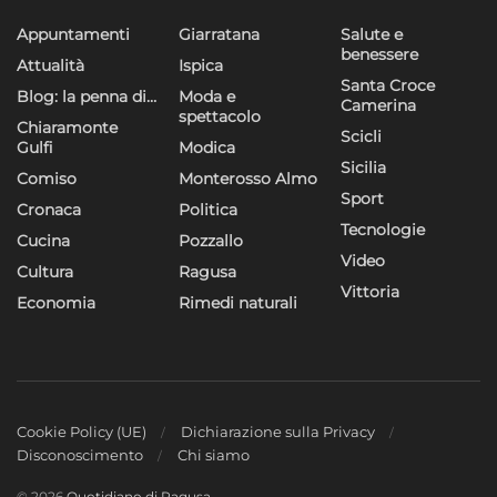
Appuntamenti
Giarratana
Salute e
benessere
Attualità
Ispica
Santa Croce
Blog: la penna di…
Moda e
Camerina
spettacolo
Chiaramonte
Scicli
Gulfi
Modica
Sicilia
Comiso
Monterosso Almo
Sport
Cronaca
Politica
Tecnologie
Cucina
Pozzallo
Video
Cultura
Ragusa
Vittoria
Economia
Rimedi naturali
Cookie Policy (UE)
Dichiarazione sulla Privacy
Disconoscimento
Chi siamo
© 2026
Quotidiano di Ragusa