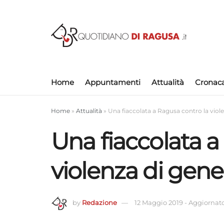
Home
Appuntamenti
Attualità
Cronac
Home
»
Attualità
»
Una fiaccolata a Ragusa contro la viol
Una fiaccolata a
violenza di gene
by
Redazione
12 Maggio 2019
-
Aggiornato