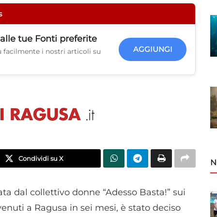
s
alle tue
Fonti preferite
AGGIUNGI
facilmente i nostri articoli su
Condividi su X
N
ta dal collettivo donne “Adesso Basta!” sui
venuti a Ragusa in sei mesi, è stato deciso