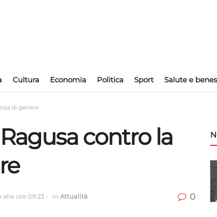
a
Cultura
Economia
Politica
Sport
Salute e benes
enza di genere
 Ragusa contro la
N
re
0
 alle ore 09:23
-
in
Attualità