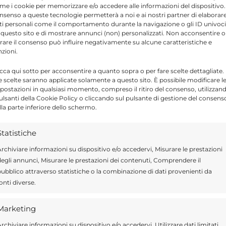
me i cookie per memorizzare e/o accedere alle informazioni del dispositivo. 
nsenso a queste tecnologie permetterà a noi e ai nostri partner di elaborar
 maggio alle ore 18.00 al Centro Polifunzionale
ti personali come il comportamento durante la navigazione o gli ID univoci
 questo sito e di mostrare annunci (non) personalizzati. Non acconsentire o
ire i dettagli della manifestazione.
tirare il consenso può influire negativamente su alcune caratteristiche e
nzioni.
icca qui sotto per acconsentire a quanto sopra o per fare scelte dettagliate.
e scelte saranno applicate solamente a questo sito. È possibile modificare l
postazioni in qualsiasi momento, compreso il ritiro del consenso, utilizzan
pulsanti della Cookie Policy o cliccando sul pulsante di gestione del consens
lla parte inferiore dello schermo.
Send
Share
Statistiche
IN ATTUALITÀ
rchiviare informazioni su dispositivo e/o accedervi, Misurare le prestazioni
egli annunci, Misurare le prestazioni dei contenuti, Comprendere il
ubblico attraverso statistiche o la combinazione di dati provenienti da
onti diverse.
ragusa.it è composta da giornalisti, collaboratori e
Marketing
ione che ogni giorno lavorano per offrire notizie,
rchiviare informazioni su dispositivo e/o accedervi, Utilizzare dati limitati