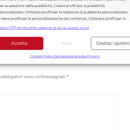
curati dedicati alla Sicilia, all’attualità, alla politica,
er la selezione della pubblicità, Creare profili per la pubblicità
 allo sport. Un team dinamico e indipendente che
ersonalizzata, Utilizzare profili per la selezione di pubblicità personalizzata,
ità e affidabilità.
reare profili per la personalizzazione dei contenuti, Utilizzare profili per la
elezione di contenuti personalizzati, Sviluppare e migliorare i servizi,
stisci 1771 fornitori
Per saperne di più su questi scopi
tilizzare dati limitati per la selezione dei contenuti.
Accetta
Nega
Gestisci opzioni
Funzionalità
Sempre attiv
bbinare e combinare dati provenienti da altre fonti di dati,
Cookie Policy
Dichiarazione sulla Privacy
ollegare diversi dispositivi, Identificare i dispositivi in base
alle informazioni trasmesse automaticamente.
*
 obbligatori sono contrassegnati
Utilizzare dati di geolocalizzazione precisi, Riconoscere i
dispositivi in base a informazioni richieste attivamente.
Garantire la sicurezza, prevenire e rilevare frodi,
correggere errori, Erogare e presentare
Sempre attiv
pubblicità e contenuto, Salvare e comunicare le
scelte sulla privacy.