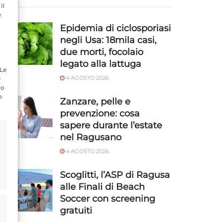
Il
e
Epidemia di ciclosporiasi
negli Usa: 18mila casi,
due morti, focolaio
legato alla lattuga
 Le
4 AGOSTO 2026
e
do
o
Zanzare, pelle e
prevenzione: cosa
sapere durante l’estate
nel Ragusano
4 AGOSTO 2026
Scoglitti, l’ASP di Ragusa
alle Finali di Beach
Soccer con screening
gratuiti