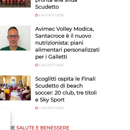
pronta alla sfida
Scudetto
6 AGOSTO 2026
Avimec Volley Modica,
Santacroce è il nuovo
nutrizionista: piani
alimentari personalizzati
per i Galletti
6 AGOSTO 2026
Scoglitti ospita le Finali
Scudetto di beach
soccer: 20 club, tre titoli
e Sky Sport
4 AGOSTO 2026
OTIZIE
SALUTE E BENESSERE