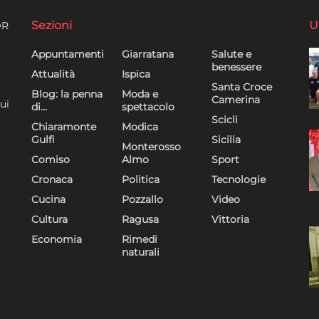
Sezioni
U
DR
Appuntamenti
Giarratana
Salute e
benessere
Attualità
Ispica
Santa Croce
Blog: la penna
Moda e
Camerina
ui
di…
spettacolo
Scicli
Chiaramonte
Modica
Gulfi
Sicilia
Monterosso
Comiso
Almo
Sport
Cronaca
Politica
Tecnologie
Cucina
Pozzallo
Video
Cultura
Ragusa
Vittoria
Economia
Rimedi
naturali