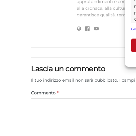
approfondimenti e contenuti ac
p
alla cronaca, alla cultura e
p
garantisce qualità, tempestiv
C
s
Ge
U
A
C
Lascia un commento
Il tuo indirizzo email non sarà pubblicato.
I campi
*
Commento