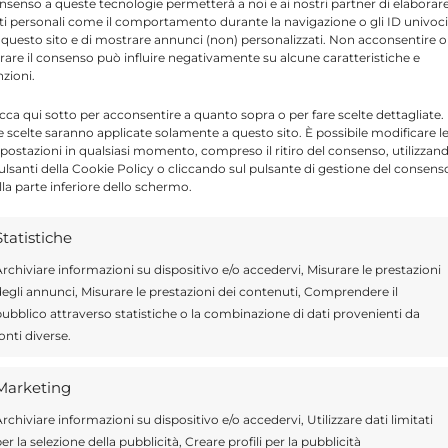
nsenso a queste tecnologie permetterà a noi e ai nostri partner di elaborar
imi giorni di maggio di poter consegnare
ti personali come il comportamento durante la navigazione o gli ID univoci
 questo sito e di mostrare annunci (non) personalizzati. Non acconsentire o
tirare il consenso può influire negativamente su alcune caratteristiche e
nzioni.
icca qui sotto per acconsentire a quanto sopra o per fare scelte dettagliate.
e scelte saranno applicate solamente a questo sito. È possibile modificare l
Send
Share
postazioni in qualsiasi momento, compreso il ritiro del consenso, utilizzan
pulsanti della Cookie Policy o cliccando sul pulsante di gestione del consens
IN ECONOMIA
lla parte inferiore dello schermo.
Statistiche
 IN MODICA
rchiviare informazioni su dispositivo e/o accedervi, Misurare le prestazioni
egli annunci, Misurare le prestazioni dei contenuti, Comprendere il
ubblico attraverso statistiche o la combinazione di dati provenienti da
onti diverse.
ragusa.it è composta da giornalisti, collaboratori e
Marketing
ione che ogni giorno lavorano per offrire notizie,
rchiviare informazioni su dispositivo e/o accedervi, Utilizzare dati limitati
curati dedicati alla Sicilia, all’attualità, alla politica,
er la selezione della pubblicità, Creare profili per la pubblicità
 allo sport. Un team dinamico e indipendente che