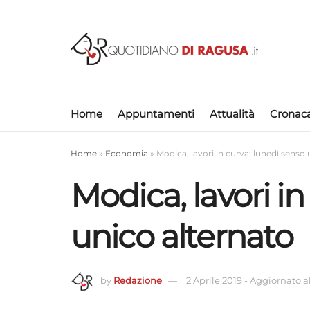
Home
Appuntamenti
Attualità
Cronac
Home
»
Economia
»
Modica, lavori in curva: lunedì senso
Modica, lavori in
unico alternato
by
Redazione
2 Aprile 2019
-
Aggiornato al