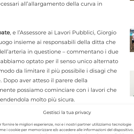
cessari all’allargamento della curva in
bate
, e l’Assessore ai Lavori Pubblici, Giorgio
uogo insieme ai responsabili della ditta che
 dell’arteria in questione – commentano i due
 abbiamo optato per il senso unico alternato
modo da limitare il più possibile i disagi che
e. Dopo aver atteso il parere della
lmente possiamo cominciare con i lavori che
endendola molto più sicura.
Gestisci la tua privacy
visto anche l’elevato numero di autobus di
r fornire le migliori esperienze, noi e i nostri partner utilizziamo tecnologie
ca – Ragusa per accedere nel centro storico.
me i cookie per memorizzare e/o accedere alle informazioni del dispositivo. 
N