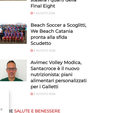
stasera i quarti della
Final Eight
7 AGOSTO 2026
Beach Soccer a Scoglitti,
We Beach Catania
pronta alla sfida
Scudetto
6 AGOSTO 2026
Avimec Volley Modica,
Santacroce è il nuovo
nutrizionista: piani
alimentari personalizzati
per i Galletti
6 AGOSTO 2026
Il
OTIZIE
SALUTE E BENESSERE