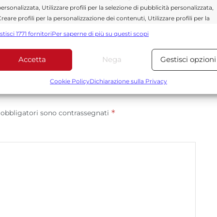
ersonalizzata, Utilizzare profili per la selezione di pubblicità personalizzata,
ità e affidabilità.
reare profili per la personalizzazione dei contenuti, Utilizzare profili per la
elezione di contenuti personalizzati, Sviluppare e migliorare i servizi,
stisci 1771 fornitori
Per saperne di più su questi scopi
tilizzare dati limitati per la selezione dei contenuti.
Accetta
Nega
Gestisci opzioni
Funzionalità
Sempre attiv
bbinare e combinare dati provenienti da altre fonti di dati,
Cookie Policy
Dichiarazione sulla Privacy
ollegare diversi dispositivi, Identificare i dispositivi in base
alle informazioni trasmesse automaticamente.
*
 obbligatori sono contrassegnati
Utilizzare dati di geolocalizzazione precisi, Riconoscere i
dispositivi in base a informazioni richieste attivamente.
Garantire la sicurezza, prevenire e rilevare frodi,
correggere errori, Erogare e presentare
Sempre attiv
pubblicità e contenuto, Salvare e comunicare le
scelte sulla privacy.