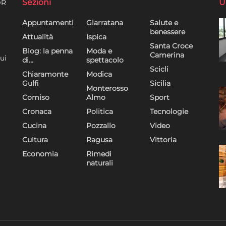
Sezioni
U
DR
Appuntamenti
Giarratana
Salute e
benessere
Attualità
Ispica
Santa Croce
Blog: la penna
Moda e
Camerina
ui
di…
spettacolo
Scicli
Chiaramonte
Modica
Gulfi
Sicilia
Monterosso
Comiso
Almo
Sport
Cronaca
Politica
Tecnologie
Cucina
Pozzallo
Video
Cultura
Ragusa
Vittoria
Economia
Rimedi
naturali