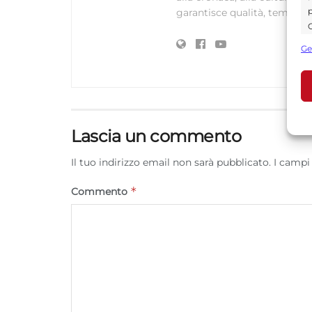
p
garantisce qualità, tempestiv
C
s
Ge
U
A
C
Lascia un commento
Il tuo indirizzo email non sarà pubblicato.
I campi
*
Commento