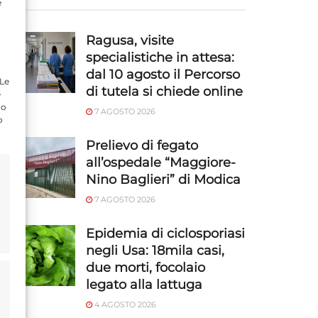
e
Ragusa, visite
specialistiche in attesa:
dal 10 agosto il Percorso
 Le
di tutela si chiede online
e
do
7 AGOSTO 2026
o
Prelievo di fegato
all’ospedale “Maggiore-
Nino Baglieri” di Modica
7 AGOSTO 2026
Epidemia di ciclosporiasi
negli Usa: 18mila casi,
due morti, focolaio
legato alla lattuga
4 AGOSTO 2026