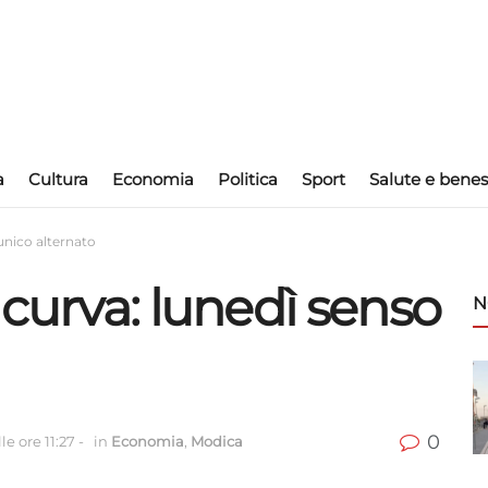
a
Cultura
Economia
Politica
Sport
Salute e benes
 unico alternato
 curva: lunedì senso
N
0
le ore 11:27
-
in
Economia
,
Modica