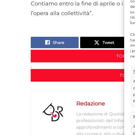
co
Contiamo entro la fine di aprile o i pr
da
su
l’opera alla collettività”.
ri
fu
Cl
tu
Share
Tweet
im
i 
TORNA 
ne
,
TORNA
A
d
p
f
Redazione
La redazione di Quotidianodi
professionisti dell’informaz
A
approfondimenti e contenuti ac
p
alla cronaca, alla cultura e