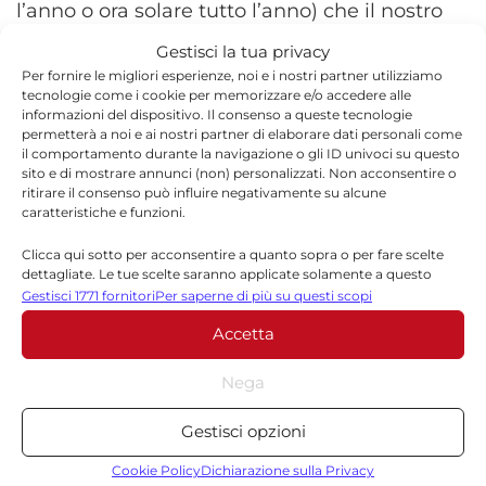
l’anno o ora solare tutto l’anno) che il nostro
Paese dovrà scegliere di adottare dal 2021.
Gestisci la tua privacy
Per fornire le migliori esperienze, noi e i nostri partner utilizziamo
tecnologie come i cookie per memorizzare e/o accedere alle
informazioni del dispositivo. Il consenso a queste tecnologie
permetterà a noi e ai nostri partner di elaborare dati personali come
il comportamento durante la navigazione o gli ID univoci su questo
sito e di mostrare annunci (non) personalizzati. Non acconsentire o
TORNA IN ATTUALITÀ
ritirare il consenso può influire negativamente su alcune
caratteristiche e funzioni.
Clicca qui sotto per acconsentire a quanto sopra o per fare scelte
dettagliate. Le tue scelte saranno applicate solamente a questo
sito. È possibile modificare le impostazioni in qualsiasi momento,
Gestisci 1771 fornitori
Per saperne di più su questi scopi
compreso il ritiro del consenso, utilizzando i pulsanti della Cookie
Accetta
Policy o cliccando sul pulsante di gestione del consenso nella parte
inferiore dello schermo.
Redazione
Nega
Statistiche
La redazione di Quotidianodiragusa.it è composta
Gestisci opzioni
da giornalisti, collaboratori e professionisti
Archiviare informazioni su dispositivo e/o accedervi, Misurare le
dell’informazione che ogni giorno lavorano per
prestazioni degli annunci, Misurare le prestazioni dei contenuti,
Cookie Policy
Dichiarazione sulla Privacy
offrire notizie, approfondimenti e contenuti