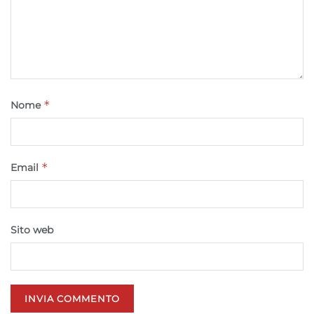
Riconoscere i dispositivi in base a informazioni
richieste attivamente.
Garantire la sicurezza, prevenire e
rilevare frodi, correggere errori, Erogare
e presentare pubblicità e contenuto,
Sempre attivo
*
Nome
Salvare e comunicare le scelte sulla
privacy.
*
Email
Sito web