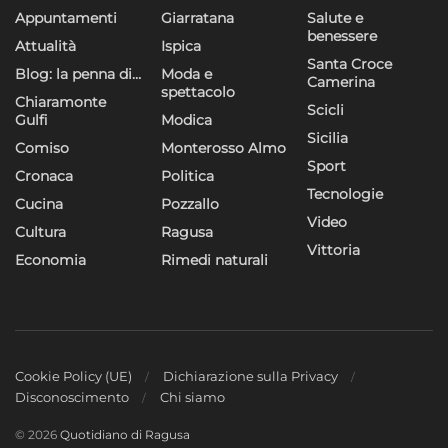
Appuntamenti
Giarratana
Salute e
benessere
Attualità
Ispica
Santa Croce
Blog: la penna di…
Moda e
Camerina
spettacolo
Chiaramonte
Scicli
Gulfi
Modica
Sicilia
Comiso
Monterosso Almo
Sport
Cronaca
Politica
Tecnologie
Cucina
Pozzallo
Video
Cultura
Ragusa
Vittoria
Economia
Rimedi naturali
Cookie Policy (UE)
Dichiarazione sulla Privacy
Disconoscimento
Chi siamo
© 2026
Quotidiano di Ragusa