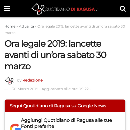
Home
»
Attualità
»
Ora legale 2019: lancette avanti di un’ora sabato 30
marzo
Ora legale 2019: lancette
avanti di un’ora sabato 30
marzo
by
Redazione
30 Marzo 2019
-
Aggiornato alle ore 09:22
-
Segui Quotidiano di Ragusa su Google News
Aggiungi
Quotidiano di Ragusa
alle tue
Fonti preferite