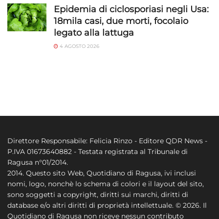
Epidemia di ciclosporiasi negli Usa:
18mila casi, due morti, focolaio
legato alla lattuga
4 AGOSTO 2026
Direttore Responsabile: Felicia Rinzo - Editore QDR News -
P.IVA 01673640882 - Testata registrata al Tribunale di
Ragusa n°01/2014.
2014. Questo sito Web, Quotidiano di Ragusa, ivi inclusi
nomi, logo, nonchè lo schema di colori e il layout del sito,
sono soggetti a copyright, diritti sui marchi, diritti di
database e/o altri diritti di proprietà intellettuale. © 2026. Il
Quotidiano di Ragusa non riceve nessun contributo