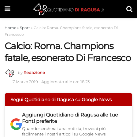
Home
»
Sport
»
Calcio: Roma. Champions fatale, esonerato Di
Francesco
Calcio: Roma. Champions
fatale, esonerato Di Francesco
by
Redazione
7 Marzo 2019
-
Aggiornato alle ore 18:23
-
Segui Quotidiano di Ragusa su Google News
Aggiungi
Quotidiano di Ragusa
alle tue
Fonti preferite
Quando cercherai una notizia, troverai più
facilmente i nostri articoli su Google News.