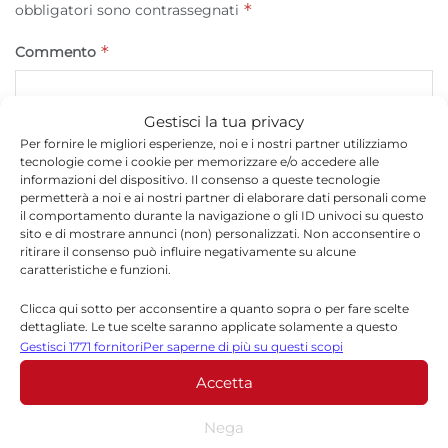
*
obbligatori sono contrassegnati
*
Commento
Gestisci la tua privacy
Per fornire le migliori esperienze, noi e i nostri partner utilizziamo
tecnologie come i cookie per memorizzare e/o accedere alle
informazioni del dispositivo. Il consenso a queste tecnologie
permetterà a noi e ai nostri partner di elaborare dati personali come
il comportamento durante la navigazione o gli ID univoci su questo
sito e di mostrare annunci (non) personalizzati. Non acconsentire o
ritirare il consenso può influire negativamente su alcune
caratteristiche e funzioni.
*
Nome
Clicca qui sotto per acconsentire a quanto sopra o per fare scelte
dettagliate. Le tue scelte saranno applicate solamente a questo
sito. È possibile modificare le impostazioni in qualsiasi momento,
Gestisci 1771 fornitori
Per saperne di più su questi scopi
compreso il ritiro del consenso, utilizzando i pulsanti della Cookie
Accetta
Policy o cliccando sul pulsante di gestione del consenso nella parte
*
Email
inferiore dello schermo.
Nega