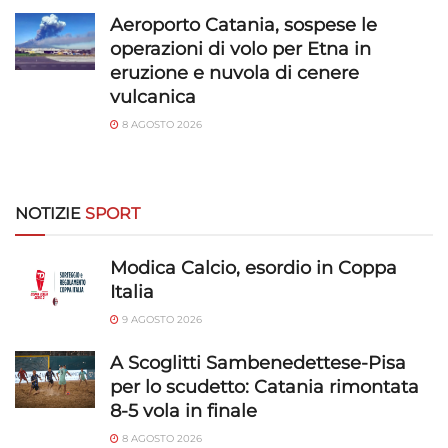
trasmesse automaticamente.
Aeroporto Catania, sospese le
operazioni di volo per Etna in
Utilizzare dati di geolocalizzazione precisi,
eruzione e nuvola di cenere
Riconoscere i dispositivi in base a informazioni
vulcanica
richieste attivamente.
8 AGOSTO 2026
Garantire la sicurezza, prevenire e
rilevare frodi, correggere errori, Erogare
e presentare pubblicità e contenuto,
Sempre attivo
NOTIZIE
SPORT
Salvare e comunicare le scelte sulla
privacy.
Modica Calcio, esordio in Coppa
Italia
9 AGOSTO 2026
A Scoglitti Sambenedettese-Pisa
per lo scudetto: Catania rimontata
8-5 vola in finale
8 AGOSTO 2026