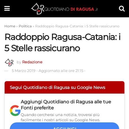
Home
»
Politica
»
Raddoppio Ragusa-Catania: i 5 Stelle rassicurano
Raddoppio Ragusa-Catania: i
5 Stelle rassicurano
by
Redazione
5 Marzo 2019
-
Aggiornato alle ore 21:15
-
Segui Quotidiano di Ragusa su Google News
Aggiungi
Quotidiano di Ragusa
alle tue
Fonti preferite
Quando cercherai una notizia, troverai più
facilmente i nostri articoli su Google News.