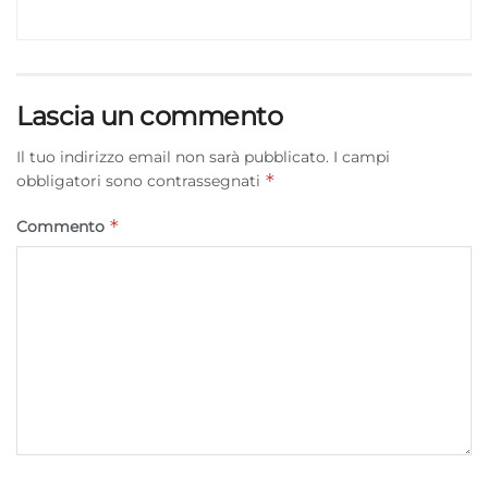
Marketing
Archiviare informazioni su dispositivo e/o accedervi, Utilizzare
dati limitati per la selezione della pubblicità, Creare profili per la
pubblicità personalizzata, Utilizzare profili per la selezione di
Lascia un commento
pubblicità personalizzata, Creare profili per la personalizzazione
dei contenuti, Utilizzare profili per la selezione di contenuti
Il tuo indirizzo email non sarà pubblicato.
I campi
personalizzati, Sviluppare e migliorare i servizi, Utilizzare dati
*
obbligatori sono contrassegnati
limitati per la selezione dei contenuti.
*
Commento
Funzionalità
Sempre attivo
Abbinare e combinare dati provenienti da altre
fonti di dati, Collegare diversi dispositivi,
Identificare i dispositivi in base alle informazioni
trasmesse automaticamente.
Utilizzare dati di geolocalizzazione precisi,
Riconoscere i dispositivi in base a informazioni
richieste attivamente.