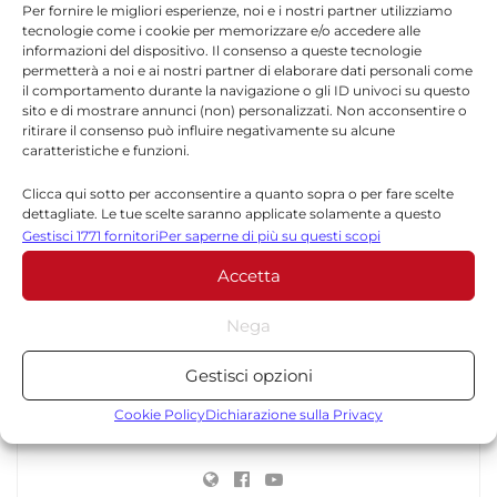
Per fornire le migliori esperienze, noi e i nostri partner utilizziamo
TORNA IN POLITICA
tecnologie come i cookie per memorizzare e/o accedere alle
informazioni del dispositivo. Il consenso a queste tecnologie
permetterà a noi e ai nostri partner di elaborare dati personali come
il comportamento durante la navigazione o gli ID univoci su questo
sito e di mostrare annunci (non) personalizzati. Non acconsentire o
ritirare il consenso può influire negativamente su alcune
caratteristiche e funzioni.
Clicca qui sotto per acconsentire a quanto sopra o per fare scelte
dettagliate. Le tue scelte saranno applicate solamente a questo
Redazione
sito. È possibile modificare le impostazioni in qualsiasi momento,
Gestisci 1771 fornitori
Per saperne di più su questi scopi
compreso il ritiro del consenso, utilizzando i pulsanti della Cookie
La redazione di Quotidianodiragusa.it è composta
Accetta
Policy o cliccando sul pulsante di gestione del consenso nella parte
da giornalisti, collaboratori e professionisti
inferiore dello schermo.
dell’informazione che ogni giorno lavorano per
Nega
offrire notizie, approfondimenti e contenuti
Statistiche
accurati dedicati alla Sicilia, all’attualità, alla
Gestisci opzioni
politica, alla cronaca, alla cultura e allo sport. Un
Archiviare informazioni su dispositivo e/o accedervi, Misurare le
team dinamico e indipendente che garantisce
prestazioni degli annunci, Misurare le prestazioni dei contenuti,
Cookie Policy
Dichiarazione sulla Privacy
qualità, tempestività e affidabilità.
Comprendere il pubblico attraverso statistiche o la
combinazione di dati provenienti da fonti diverse.