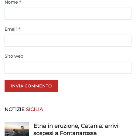
*
Nome
Garantire la sicurezza, prevenire e
rilevare frodi, correggere errori, Erogare
e presentare pubblicità e contenuto,
Sempre attivo
*
Email
Salvare e comunicare le scelte sulla
privacy.
Sito web
NOTIZIE
SICILIA
Etna in eruzione, Catania: arrivi
sospesi a Fontanarossa