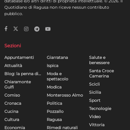
database e/o altri diritti di proprietà intellettuale. © 2026. Il
Quotidiano di Ragusa non riceve nessun contributo
pubblico.
Sezioni
Appuntamenti
Giarratana
Salute e
benessere
Attualità
Ispica
Santa Croce
Blog: la penna di…
Moda e
Camerina
spettacolo
Chiaramonte
Scicli
Gulfi
Modica
Sicilia
Comiso
Monterosso Almo
Sport
Cronaca
Politica
Tecnologie
Cucina
Pozzallo
Video
Cultura
Ragusa
Vittoria
Economia
Rimedi naturali