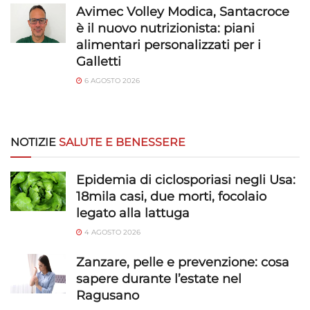
e presentare pubblicità e contenuto,
Sempre attivo
Avimec Volley Modica, Santacroce
Salvare e comunicare le scelte sulla
è il nuovo nutrizionista: piani
privacy.
alimentari personalizzati per i
Galletti
6 AGOSTO 2026
NOTIZIE
SALUTE E BENESSERE
Epidemia di ciclosporiasi negli Usa:
18mila casi, due morti, focolaio
legato alla lattuga
4 AGOSTO 2026
Zanzare, pelle e prevenzione: cosa
sapere durante l’estate nel
Ragusano