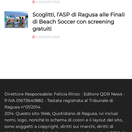
4 AGOSTO 2026
Scoglitti, l’ASP di Ragusa alle Finali
di Beach Soccer con screening
gratuiti
3 AGOSTO 2026
Direttore Responsabile: Felicia Rinzo - Editore QDR News -
P.IVA 01673640882 - Testata registrata al Tribunale di
Ragusa n°01/2014.
2014. Questo sito Web, Quotidiano di Ragusa, ivi inclusi
nomi, logo, nonchè lo schema di colori e il layout del sito,
sono soggetti a copyright, diritti sui marchi, diritti di