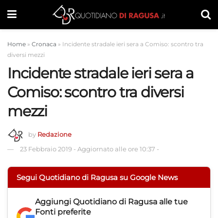
Home
»
Cronaca
»
Incidente stradale ieri sera a Comiso: scontro tra
diversi mezzi
Incidente stradale ieri sera a
Comiso: scontro tra diversi
mezzi
by
Redazione
23 Febbraio 2019
-
Aggiornato alle ore 10:37
-
Segui Quotidiano di Ragusa su Google News
Aggiungi
Quotidiano di Ragusa
alle tue
Fonti preferite