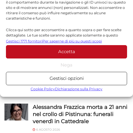
il comportamento durante la navigazione o gli ID univoci su questo
sito e di mostrare annunci (non) personalizzati. Non acconsentire o
Sito web
ritirare il consenso può influire negativamente su alcune
caratteristiche e funzioni.
Clicca qui sotto per acconsentire a quanto sopra o per fare scelte
dettagliate. Le tue scelte saranno applicate solamente a questo
sito. È possibile modificare le impostazioni in qualsiasi momento,
Gestisci 1771 fornitori
Per saperne di più su questi scopi
compreso il ritiro del consenso, utilizzando i pulsanti della Cookie
Accetta
Policy o cliccando sul pulsante di gestione del consenso nella parte
inferiore dello schermo.
NOTIZIE
SICILIA
Nega
Statistiche
Gestisci opzioni
Etna in eruzione, Catania: arrivi
Archiviare informazioni su dispositivo e/o accedervi, Misurare le
sospesi a Fontanarossa
prestazioni degli annunci, Misurare le prestazioni dei contenuti,
Cookie Policy
Dichiarazione sulla Privacy
Comprendere il pubblico attraverso statistiche o la
7 AGOSTO 2026
combinazione di dati provenienti da fonti diverse.
Alessandra Frazzica morta a 21 anni
nel crollo di Pistinuna: funerali
Marketing
venerdì in Cattedrale
Archiviare informazioni su dispositivo e/o accedervi, Utilizzare
6 AGOSTO 2026
dati limitati per la selezione della pubblicità, Creare profili per la