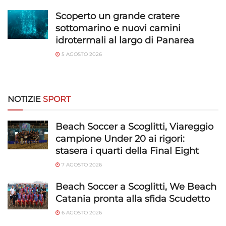
pubblicità personalizzata, Utilizzare profili per la selezione di
Scoperto un grande cratere
pubblicità personalizzata, Creare profili per la personalizzazione
sottomarino e nuovi camini
dei contenuti, Utilizzare profili per la selezione di contenuti
idrotermali al largo di Panarea
personalizzati, Sviluppare e migliorare i servizi, Utilizzare dati
limitati per la selezione dei contenuti.
5 AGOSTO 2026
Funzionalità
Sempre attivo
Abbinare e combinare dati provenienti da altre
NOTIZIE
SPORT
fonti di dati, Collegare diversi dispositivi,
Identificare i dispositivi in base alle informazioni
Beach Soccer a Scoglitti, Viareggio
trasmesse automaticamente.
campione Under 20 ai rigori:
stasera i quarti della Final Eight
Utilizzare dati di geolocalizzazione precisi,
7 AGOSTO 2026
Riconoscere i dispositivi in base a informazioni
richieste attivamente.
Beach Soccer a Scoglitti, We Beach
Catania pronta alla sfida Scudetto
Garantire la sicurezza, prevenire e
6 AGOSTO 2026
rilevare frodi, correggere errori, Erogare