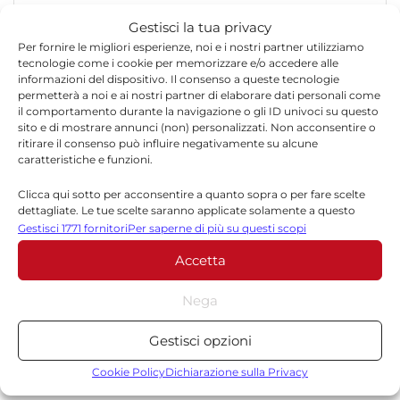
Gestisci la tua privacy
Per fornire le migliori esperienze, noi e i nostri partner utilizziamo
tecnologie come i cookie per memorizzare e/o accedere alle
informazioni del dispositivo. Il consenso a queste tecnologie
permetterà a noi e ai nostri partner di elaborare dati personali come
*
Nome
il comportamento durante la navigazione o gli ID univoci su questo
sito e di mostrare annunci (non) personalizzati. Non acconsentire o
ritirare il consenso può influire negativamente su alcune
caratteristiche e funzioni.
*
Email
Clicca qui sotto per acconsentire a quanto sopra o per fare scelte
dettagliate. Le tue scelte saranno applicate solamente a questo
sito. È possibile modificare le impostazioni in qualsiasi momento,
Gestisci 1771 fornitori
Per saperne di più su questi scopi
compreso il ritiro del consenso, utilizzando i pulsanti della Cookie
Accetta
Policy o cliccando sul pulsante di gestione del consenso nella parte
Sito web
inferiore dello schermo.
Nega
Statistiche
Gestisci opzioni
Archiviare informazioni su dispositivo e/o accedervi, Misurare le
prestazioni degli annunci, Misurare le prestazioni dei contenuti,
Cookie Policy
Dichiarazione sulla Privacy
Comprendere il pubblico attraverso statistiche o la