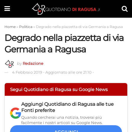
Home
»
Politica
»
Degrado nella piazzetta di via Germania a Ragusa
Degrado nella piazzetta di via
Germania a Ragusa
by
Redazione
4 Febbraio 2019
-
Aggiornato alle ore 21:10
-
Segui Quotidiano di Ragusa su Google News
Aggiungi
Quotidiano di Ragusa
alle tue
Fonti preferite
Quando cercherai una notizia, troverai più
facilmente i nostri articoli su Google News.