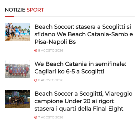
Riconoscere i dispositivi in base a informazioni
richieste attivamente.
NOTIZIE
SPORT
Garantire la sicurezza, prevenire e
Beach Soccer: stasera a Scoglitti si
rilevare frodi, correggere errori, Erogare
sfidano We Beach Catania-Samb e
e presentare pubblicità e contenuto,
Sempre attivo
Pisa-Napoli Bs
Salvare e comunicare le scelte sulla
privacy.
8 AGOSTO 2026
We Beach Catania in semifinale:
Cagliari ko 6-5 a Scoglitti
8 AGOSTO 2026
Beach Soccer a Scoglitti, Viareggio
campione Under 20 ai rigori:
stasera i quarti della Final Eight
7 AGOSTO 2026