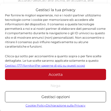
accurati dedicati alla Sicilia, all’attualità, alla
politica, alla cronaca, alla cultura e allo sport. Un
Gestisci la tua privacy
team dinamico e indipendente che garantisce
Per fornire le migliori esperienze, noi e i nostri partner utilizziamo
qualità, tempestività e affidabilità.
tecnologie come i cookie per memorizzare e/o accedere alle
informazioni del dispositivo. Il consenso a queste tecnologie
permetterà a noi e ai nostri partner di elaborare dati personali come
il comportamento durante la navigazione o gli ID univoci su questo
sito e di mostrare annunci (non) personalizzati. Non acconsentire o
ritirare il consenso può influire negativamente su alcune
caratteristiche e funzioni.
Clicca qui sotto per acconsentire a quanto sopra o per fare scelte
Lascia un commento
dettagliate. Le tue scelte saranno applicate solamente a questo
sito. È possibile modificare le impostazioni in qualsiasi momento,
Gestisci 1771 fornitori
Per saperne di più su questi scopi
Il tuo indirizzo email non sarà pubblicato.
I campi
compreso il ritiro del consenso, utilizzando i pulsanti della Cookie
*
obbligatori sono contrassegnati
Accetta
Policy o cliccando sul pulsante di gestione del consenso nella parte
inferiore dello schermo.
*
Commento
Nega
Statistiche
Gestisci opzioni
Archiviare informazioni su dispositivo e/o accedervi, Misurare le
prestazioni degli annunci, Misurare le prestazioni dei contenuti,
Cookie Policy
Dichiarazione sulla Privacy
Comprendere il pubblico attraverso statistiche o la