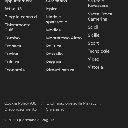
Appuntamenti
Giarratana
Salute e
benessere
Attualità
Ispica
Santa Croce
Blog: la penna di…
Moda e
Camerina
spettacolo
Chiaramonte
Scicli
Gulfi
Modica
Sicilia
Comiso
Monterosso Almo
Sport
Cronaca
Politica
Tecnologie
Cucina
Pozzallo
Video
Cultura
Ragusa
Vittoria
Economia
Rimedi naturali
Cookie Policy (UE)
Dichiarazione sulla Privacy
Disconoscimento
Chi siamo
© 2026
Quotidiano di Ragusa