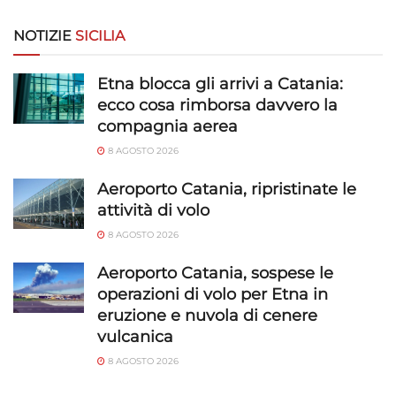
Riconoscere i dispositivi in base a informazioni
richieste attivamente.
NOTIZIE
SICILIA
Garantire la sicurezza, prevenire e
Etna blocca gli arrivi a Catania:
rilevare frodi, correggere errori, Erogare
ecco cosa rimborsa davvero la
e presentare pubblicità e contenuto,
Sempre attivo
compagnia aerea
Salvare e comunicare le scelte sulla
privacy.
8 AGOSTO 2026
Aeroporto Catania, ripristinate le
attività di volo
8 AGOSTO 2026
Aeroporto Catania, sospese le
operazioni di volo per Etna in
eruzione e nuvola di cenere
vulcanica
8 AGOSTO 2026