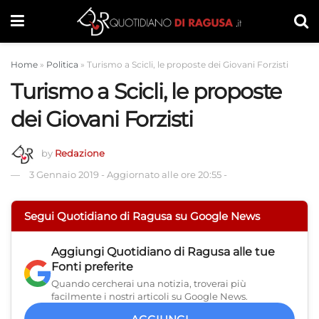
Home
»
Politica
»
Turismo a Scicli, le proposte dei Giovani Forzisti
Turismo a Scicli, le proposte
dei Giovani Forzisti
by
Redazione
3 Gennaio 2019
-
Aggiornato alle ore 20:55
-
Segui Quotidiano di Ragusa su Google News
Aggiungi
Quotidiano di Ragusa
alle tue
Fonti preferite
Quando cercherai una notizia, troverai più
facilmente i nostri articoli su Google News.