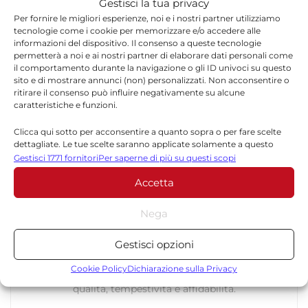
Gestisci la tua privacy
Per fornire le migliori esperienze, noi e i nostri partner utilizziamo
tecnologie come i cookie per memorizzare e/o accedere alle
TORNA IN ATTUALITÀ
informazioni del dispositivo. Il consenso a queste tecnologie
permetterà a noi e ai nostri partner di elaborare dati personali come
il comportamento durante la navigazione o gli ID univoci su questo
sito e di mostrare annunci (non) personalizzati. Non acconsentire o
ritirare il consenso può influire negativamente su alcune
caratteristiche e funzioni.
Clicca qui sotto per acconsentire a quanto sopra o per fare scelte
dettagliate. Le tue scelte saranno applicate solamente a questo
sito. È possibile modificare le impostazioni in qualsiasi momento,
Redazione
Gestisci 1771 fornitori
Per saperne di più su questi scopi
compreso il ritiro del consenso, utilizzando i pulsanti della Cookie
Accetta
Policy o cliccando sul pulsante di gestione del consenso nella parte
La redazione di Quotidianodiragusa.it è composta
inferiore dello schermo.
da giornalisti, collaboratori e professionisti
Nega
dell’informazione che ogni giorno lavorano per
Statistiche
offrire notizie, approfondimenti e contenuti
accurati dedicati alla Sicilia, all’attualità, alla
Gestisci opzioni
Archiviare informazioni su dispositivo e/o accedervi, Misurare le
politica, alla cronaca, alla cultura e allo sport. Un
prestazioni degli annunci, Misurare le prestazioni dei contenuti,
Cookie Policy
Dichiarazione sulla Privacy
team dinamico e indipendente che garantisce
Comprendere il pubblico attraverso statistiche o la
qualità, tempestività e affidabilità.
combinazione di dati provenienti da fonti diverse.