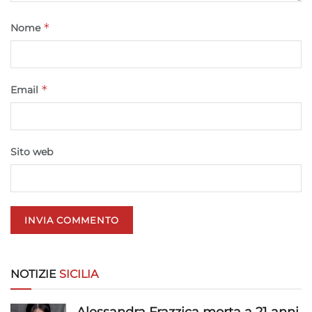
*
Nome
Garantire la sicurezza, prevenire e
rilevare frodi, correggere errori, Erogare
e presentare pubblicità e contenuto,
Sempre attivo
Salvare e comunicare le scelte sulla
*
Email
privacy.
Sito web
NOTIZIE
SICILIA