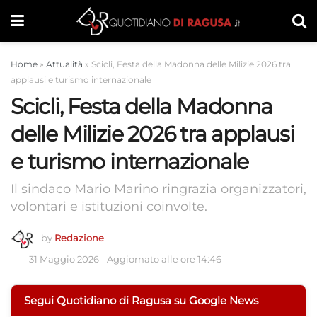
Home
»
Attualità
»
Scicli, Festa della Madonna delle Milizie 2026 tra
applausi e turismo internazionale
Scicli, Festa della Madonna
delle Milizie 2026 tra applausi
e turismo internazionale
Il sindaco Mario Marino ringrazia organizzatori,
volontari e istituzioni coinvolte.
by
Redazione
31 Maggio 2026
-
Aggiornato alle ore 14:46
-
Segui Quotidiano di Ragusa su Google News