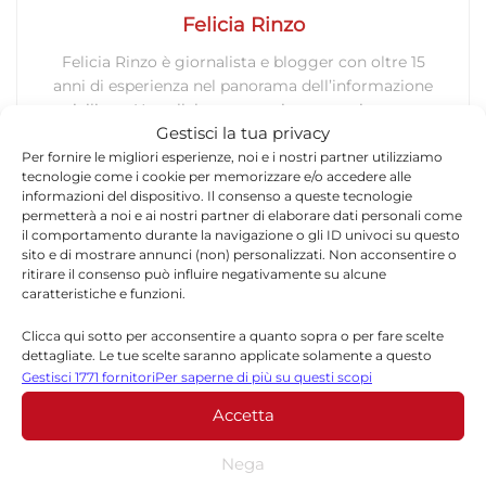
Felicia Rinzo
Felicia Rinzo è giornalista e blogger con oltre 15
anni di esperienza nel panorama dell’informazione
siciliana. Ha collaborato con importanti testate
Gestisci la tua privacy
regionali, tra cui Giornale di Sicilia,
igiornalidisicilia.it e Giornale di Siracusa.
Per fornire le migliori esperienze, noi e i nostri partner utilizziamo
tecnologie come i cookie per memorizzare e/o accedere alle
Fondatrice di quotidianosiracusa.it nel 2013, dal
informazioni del dispositivo. Il consenso a queste tecnologie
gennaio 2014 è Direttore del Quotidiano di
permetterà a noi e ai nostri partner di elaborare dati personali come
Ragusa. Si occupa principalmente di cronaca
il comportamento durante la navigazione o gli ID univoci su questo
locale, politica siciliana, attualità, Salute e
sito e di mostrare annunci (non) personalizzati. Non acconsentire o
ritirare il consenso può influire negativamente su alcune
benessere
caratteristiche e funzioni.
Clicca qui sotto per acconsentire a quanto sopra o per fare scelte
dettagliate. Le tue scelte saranno applicate solamente a questo
sito. È possibile modificare le impostazioni in qualsiasi momento,
Gestisci 1771 fornitori
Per saperne di più su questi scopi
compreso il ritiro del consenso, utilizzando i pulsanti della Cookie
Accetta
Policy o cliccando sul pulsante di gestione del consenso nella parte
inferiore dello schermo.
Lascia un commento
Nega