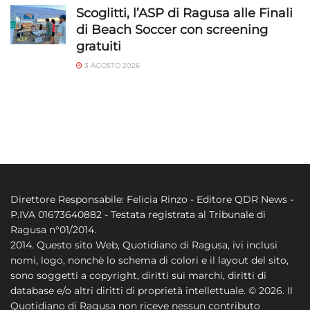
Scoglitti, l’ASP di Ragusa alle Finali
di Beach Soccer con screening
gratuiti
3 AGOSTO 2026
Direttore Responsabile: Felicia Rinzo - Editore QDR News -
P.IVA 01673640882 - Testata registrata al Tribunale di
Ragusa n°01/2014.
2014. Questo sito Web, Quotidiano di Ragusa, ivi inclusi
nomi, logo, nonchè lo schema di colori e il layout del sito,
sono soggetti a copyright, diritti sui marchi, diritti di
database e/o altri diritti di proprietà intellettuale. © 2026. Il
Quotidiano di Ragusa non riceve nessun contributo