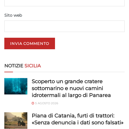
trasmesse automaticamente.
Sito web
Utilizzare dati di geolocalizzazione precisi,
Riconoscere i dispositivi in base a informazioni
richieste attivamente.
Garantire la sicurezza, prevenire e
rilevare frodi, correggere errori, Erogare
e presentare pubblicità e contenuto,
Sempre attivo
NOTIZIE
SICILIA
Salvare e comunicare le scelte sulla
privacy.
Scoperto un grande cratere
sottomarino e nuovi camini
idrotermali al largo di Panarea
5 AGOSTO 2026
Piana di Catania, furti di trattori:
«Senza denuncia i dati sono falsati»