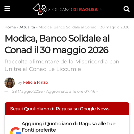
Home
»
Attualità
»
Modica, Banco Solidale al Conad il 30 maggio 2026
Modica, Banco Solidale al
Conad il 30 maggio 2026
Raccolta alimentare della Misericordia con
Unitre al Conad Le Liccumie
by
Felicia Rinzo
28 Maggio 2026
-
Aggiornato alle ore 07:46
-
Segui Quotidiano di Ragusa su Google News
Aggiungi
Quotidiano di Ragusa
alle tue
Fonti preferite