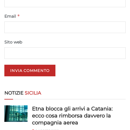
Abbinare e combinare dati provenienti da altre
fonti di dati, Collegare diversi dispositivi,
*
Identificare i dispositivi in base alle informazioni
Email
trasmesse automaticamente.
Utilizzare dati di geolocalizzazione precisi,
Sito web
Riconoscere i dispositivi in base a informazioni
richieste attivamente.
Garantire la sicurezza, prevenire e
rilevare frodi, correggere errori, Erogare
e presentare pubblicità e contenuto,
Sempre attivo
Salvare e comunicare le scelte sulla
privacy.
NOTIZIE
SICILIA
Etna blocca gli arrivi a Catania:
ecco cosa rimborsa davvero la
compagnia aerea