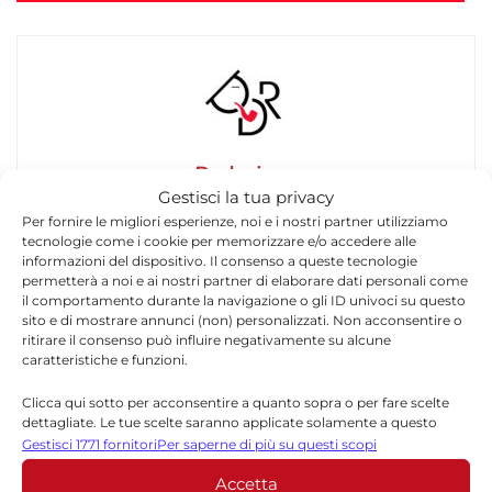
Redazione
Gestisci la tua privacy
La redazione di Quotidianodiragusa.it è composta
Per fornire le migliori esperienze, noi e i nostri partner utilizziamo
da giornalisti, collaboratori e professionisti
tecnologie come i cookie per memorizzare e/o accedere alle
dell’informazione che ogni giorno lavorano per
informazioni del dispositivo. Il consenso a queste tecnologie
permetterà a noi e ai nostri partner di elaborare dati personali come
offrire notizie, approfondimenti e contenuti
il comportamento durante la navigazione o gli ID univoci su questo
accurati dedicati alla Sicilia, all’attualità, alla
sito e di mostrare annunci (non) personalizzati. Non acconsentire o
politica, alla cronaca, alla cultura e allo sport. Un
ritirare il consenso può influire negativamente su alcune
team dinamico e indipendente che garantisce
caratteristiche e funzioni.
qualità, tempestività e affidabilità.
Clicca qui sotto per acconsentire a quanto sopra o per fare scelte
dettagliate. Le tue scelte saranno applicate solamente a questo
sito. È possibile modificare le impostazioni in qualsiasi momento,
Gestisci 1771 fornitori
Per saperne di più su questi scopi
compreso il ritiro del consenso, utilizzando i pulsanti della Cookie
Accetta
Policy o cliccando sul pulsante di gestione del consenso nella parte