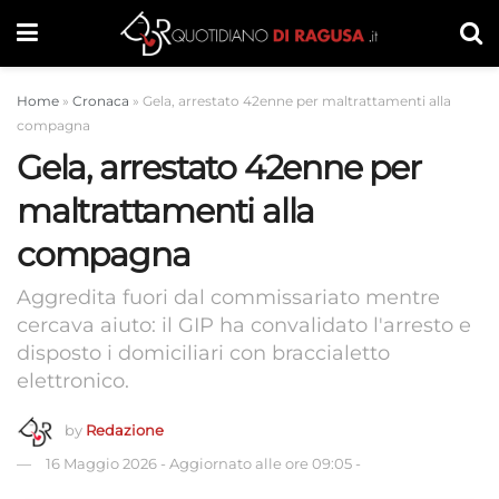
Home
»
Cronaca
»
Gela, arrestato 42enne per maltrattamenti alla
compagna
Gela, arrestato 42enne per
maltrattamenti alla
compagna
Aggredita fuori dal commissariato mentre
cercava aiuto: il GIP ha convalidato l'arresto e
disposto i domiciliari con braccialetto
elettronico.
by
Redazione
16 Maggio 2026
-
Aggiornato alle ore 09:05
-