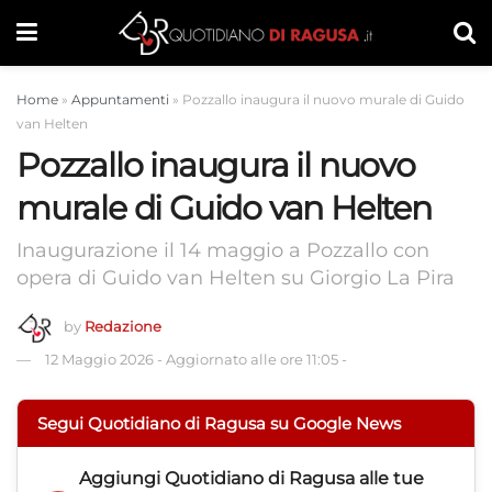
Home
»
Appuntamenti
»
Pozzallo inaugura il nuovo murale di Guido
van Helten
Pozzallo inaugura il nuovo
murale di Guido van Helten
Inaugurazione il 14 maggio a Pozzallo con
opera di Guido van Helten su Giorgio La Pira
by
Redazione
12 Maggio 2026
-
Aggiornato alle ore 11:05
-
Segui Quotidiano di Ragusa su Google News
Aggiungi
Quotidiano di Ragusa
alle tue