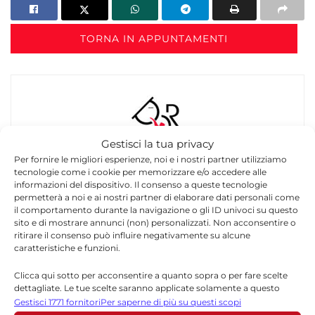
TORNA IN APPUNTAMENTI
Gestisci la tua privacy
Per fornire le migliori esperienze, noi e i nostri partner utilizziamo
Redazione
tecnologie come i cookie per memorizzare e/o accedere alle
informazioni del dispositivo. Il consenso a queste tecnologie
La redazione di Quotidianodiragusa.it è composta
permetterà a noi e ai nostri partner di elaborare dati personali come
da giornalisti, collaboratori e professionisti
il comportamento durante la navigazione o gli ID univoci su questo
dell’informazione che ogni giorno lavorano per
sito e di mostrare annunci (non) personalizzati. Non acconsentire o
offrire notizie, approfondimenti e contenuti
ritirare il consenso può influire negativamente su alcune
caratteristiche e funzioni.
accurati dedicati alla Sicilia, all’attualità, alla
politica, alla cronaca, alla cultura e allo sport. Un
Clicca qui sotto per acconsentire a quanto sopra o per fare scelte
team dinamico e indipendente che garantisce
dettagliate. Le tue scelte saranno applicate solamente a questo
qualità, tempestività e affidabilità.
sito. È possibile modificare le impostazioni in qualsiasi momento,
Gestisci 1771 fornitori
Per saperne di più su questi scopi
compreso il ritiro del consenso, utilizzando i pulsanti della Cookie