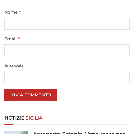
Funzionalità
Sempre attivo
Abbinare e combinare dati provenienti da altre
*
Nome
fonti di dati, Collegare diversi dispositivi,
Identificare i dispositivi in base alle informazioni
trasmesse automaticamente.
*
Email
Utilizzare dati di geolocalizzazione precisi,
Riconoscere i dispositivi in base a informazioni
richieste attivamente.
Sito web
Garantire la sicurezza, prevenire e
rilevare frodi, correggere errori, Erogare
e presentare pubblicità e contenuto,
Sempre attivo
Salvare e comunicare le scelte sulla
privacy.
NOTIZIE
SICILIA