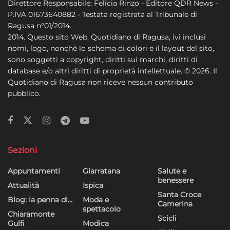
Direttore Responsabile: Felicia Rinzo - Editore QDR News -
P.IVA 01673640882 - Testata registrata al Tribunale di
Ragusa n°01/2014.
2014. Questo sito Web, Quotidiano di Ragusa, ivi inclusi
nomi, logo, nonchè lo schema di colori e il layout del sito,
sono soggetti a copyright, diritti sui marchi, diritti di
database e/o altri diritti di proprietà intellettuale. © 2026. Il
Quotidiano di Ragusa non riceve nessun contributo
pubblico.
Sezioni
Appuntamenti
Giarratana
Salute e
benessere
Attualità
Ispica
Santa Croce
Blog: la penna di…
Moda e
Camerina
spettacolo
Chiaramonte
Scicli
Gulfi
Modica