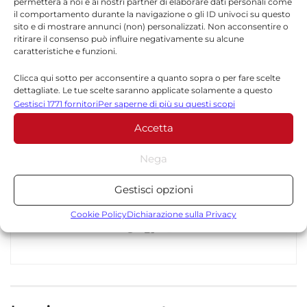
permetterà a noi e ai nostri partner di elaborare dati personali come
il comportamento durante la navigazione o gli ID univoci su questo
sito e di mostrare annunci (non) personalizzati. Non acconsentire o
ritirare il consenso può influire negativamente su alcune
caratteristiche e funzioni.
Redazione
Clicca qui sotto per acconsentire a quanto sopra o per fare scelte
dettagliate. Le tue scelte saranno applicate solamente a questo
La redazione di Quotidianodiragusa.it è composta
sito. È possibile modificare le impostazioni in qualsiasi momento,
Gestisci 1771 fornitori
Per saperne di più su questi scopi
da giornalisti, collaboratori e professionisti
compreso il ritiro del consenso, utilizzando i pulsanti della Cookie
dell’informazione che ogni giorno lavorano per
Accetta
Policy o cliccando sul pulsante di gestione del consenso nella parte
offrire notizie, approfondimenti e contenuti
inferiore dello schermo.
accurati dedicati alla Sicilia, all’attualità, alla
Nega
politica, alla cronaca, alla cultura e allo sport. Un
Statistiche
team dinamico e indipendente che garantisce
Gestisci opzioni
Archiviare informazioni su dispositivo e/o accedervi, Misurare le
qualità, tempestività e affidabilità.
prestazioni degli annunci, Misurare le prestazioni dei contenuti,
Cookie Policy
Dichiarazione sulla Privacy
Comprendere il pubblico attraverso statistiche o la
combinazione di dati provenienti da fonti diverse.
Marketing
Archiviare informazioni su dispositivo e/o accedervi, Utilizzare