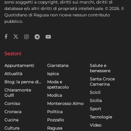
sono soggetti a copyright, diritti sui marchi, diritti di
database e/o altri diritti di proprietà intellettuale. © 2026. Il
Quotidiano di Ragusa non riceve nessun contributo
pubblico.
Sezioni
Appuntamenti
Giarratana
Salute e
benessere
Attualità
Ispica
Santa Croce
Blog: la penna di…
Moda e
Camerina
spettacolo
Chiaramonte
Scicli
Gulfi
Modica
Sicilia
Comiso
Monterosso Almo
Sport
Cronaca
Politica
Tecnologie
Cucina
Pozzallo
Video
Cultura
Ragusa