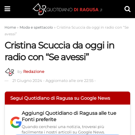
Home
»
Moda e spettacolo
»
Cristina Scuccia da oggi in radio con “Se
avessi”
Cristina Scuccia da oggi in
radio con “Se avessi”
by
Redazione
21 Giugno 2024
-
Aggiornato alle ore 22:55
-
Segui Quotidiano di Ragusa su Google News
Aggiungi
Quotidiano di Ragusa
alle tue
Fonti preferite
Quando cercherai una notizia, troverai più
facilmente i nostri articoli su Google News.