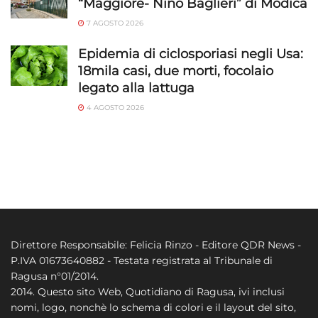
“Maggiore- Nino Baglieri” di Modica
7 AGOSTO 2026
Epidemia di ciclosporiasi negli Usa:
18mila casi, due morti, focolaio
legato alla lattuga
4 AGOSTO 2026
Direttore Responsabile: Felicia Rinzo - Editore QDR News -
P.IVA 01673640882 - Testata registrata al Tribunale di
Ragusa n°01/2014.
2014. Questo sito Web, Quotidiano di Ragusa, ivi inclusi
nomi, logo, nonchè lo schema di colori e il layout del sito,