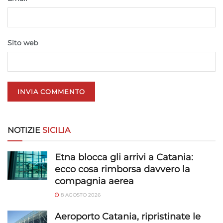
e presentare pubblicità e contenuto,
Sempre attivo
Salvare e comunicare le scelte sulla
privacy.
Sito web
NOTIZIE
SICILIA
Etna blocca gli arrivi a Catania:
ecco cosa rimborsa davvero la
compagnia aerea
8 AGOSTO 2026
Aeroporto Catania, ripristinate le