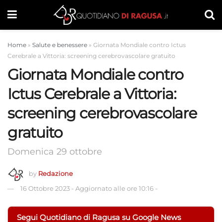
Home
»
Salute e benessere
»
Giornata Mondiale contro Ictus
Cerebrale a Vittoria: screening cerebrovascolare gratuito
Giornata Mondiale contro
Ictus Cerebrale a Vittoria:
screening cerebrovascolare
gratuito
Domenica 29 ottobre
by
Redazione
16 Ottobre 2023
-
Aggiornato alle ore 10:16
-
Segui Quotidiano di Ragusa su Google News