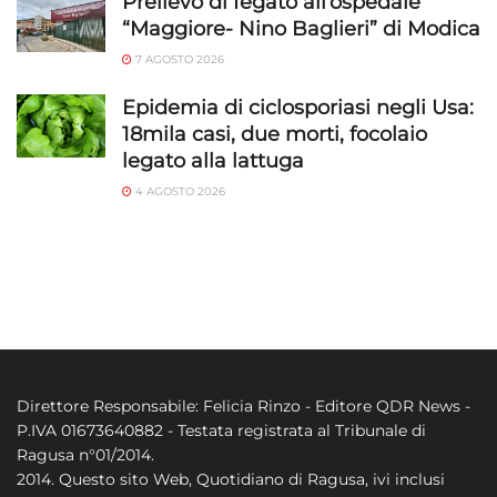
Prelievo di fegato all’ospedale
“Maggiore- Nino Baglieri” di Modica
7 AGOSTO 2026
Epidemia di ciclosporiasi negli Usa:
18mila casi, due morti, focolaio
legato alla lattuga
4 AGOSTO 2026
Direttore Responsabile: Felicia Rinzo - Editore QDR News -
P.IVA 01673640882 - Testata registrata al Tribunale di
Ragusa n°01/2014.
2014. Questo sito Web, Quotidiano di Ragusa, ivi inclusi