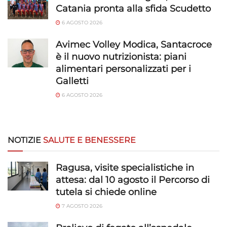
rilevare frodi, correggere errori, Erogare
Catania pronta alla sfida Scudetto
e presentare pubblicità e contenuto,
Sempre attivo
Salvare e comunicare le scelte sulla
6 AGOSTO 2026
privacy.
Avimec Volley Modica, Santacroce
è il nuovo nutrizionista: piani
alimentari personalizzati per i
Galletti
6 AGOSTO 2026
NOTIZIE
SALUTE E BENESSERE
Ragusa, visite specialistiche in
attesa: dal 10 agosto il Percorso di
tutela si chiede online
7 AGOSTO 2026