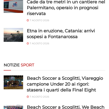
Cade da tre metri in un cantiere nel
dati limitati per la selezione della pubblicità, Creare profili per la
Palermitano, operaio in prognosi
pubblicità personalizzata, Utilizzare profili per la selezione di
riservata
pubblicità personalizzata, Creare profili per la personalizzazione
7 AGOSTO 2026
dei contenuti, Utilizzare profili per la selezione di contenuti
personalizzati, Sviluppare e migliorare i servizi, Utilizzare dati
Etna in eruzione, Catania: arrivi
limitati per la selezione dei contenuti.
sospesi a Fontanarossa
7 AGOSTO 2026
Funzionalità
Sempre attivo
Abbinare e combinare dati provenienti da altre
fonti di dati, Collegare diversi dispositivi,
Identificare i dispositivi in base alle informazioni
NOTIZIE
SPORT
trasmesse automaticamente.
Beach Soccer a Scoglitti, Viareggio
Utilizzare dati di geolocalizzazione precisi,
campione Under 20 ai rigori:
Riconoscere i dispositivi in base a informazioni
stasera i quarti della Final Eight
richieste attivamente.
7 AGOSTO 2026
Garantire la sicurezza, prevenire e
Beach Soccer a Scoglitti, We Beach