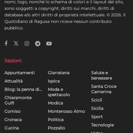
nomi, logo, nonchè lo schema di colori e il layout del sito,
sono soggetti a copyright, diritti sui marchi, diritti di
database e/o altri diritti di proprietà intellettuale. © 2026. Il
Quotidiano di Ragusa non riceve nessun contributo
pubblico.
Sezioni
Appuntamenti
Giarratana
Salute e
benessere
Attualità
Ispica
Santa Croce
Blog: la penna di…
Moda e
Camerina
spettacolo
Chiaramonte
Scicli
Gulfi
Modica
Sicilia
Comiso
Monterosso Almo
Sport
Cronaca
Politica
Tecnologie
Cucina
Pozzallo