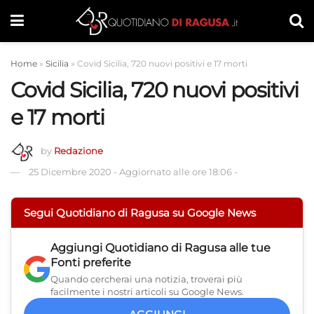
Home
»
Sicilia
»
Covid Sicilia, 720 nuovi positivi e 17 morti
Covid Sicilia, 720 nuovi positivi
e 17 morti
by
Redazione
25 Dicembre 2020
-
Aggiornato alle ore 18:06
-
Segui Quotidiano di Ragusa su Google News
Aggiungi
Quotidiano di Ragusa
alle tue
Fonti preferite
Quando cercherai una notizia, troverai più
facilmente i nostri articoli su Google News.