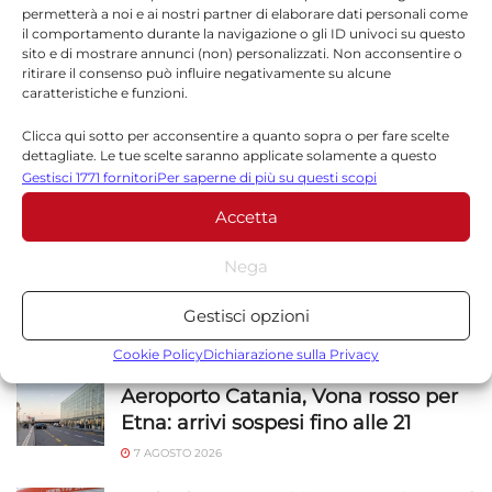
permetterà a noi e ai nostri partner di elaborare dati personali come
il comportamento durante la navigazione o gli ID univoci su questo
*
Email
sito e di mostrare annunci (non) personalizzati. Non acconsentire o
ritirare il consenso può influire negativamente su alcune
caratteristiche e funzioni.
Clicca qui sotto per acconsentire a quanto sopra o per fare scelte
Sito web
dettagliate. Le tue scelte saranno applicate solamente a questo
sito. È possibile modificare le impostazioni in qualsiasi momento,
Gestisci 1771 fornitori
Per saperne di più su questi scopi
compreso il ritiro del consenso, utilizzando i pulsanti della Cookie
Accetta
Policy o cliccando sul pulsante di gestione del consenso nella parte
inferiore dello schermo.
Nega
Statistiche
Gestisci opzioni
Archiviare informazioni su dispositivo e/o accedervi, Misurare le
NOTIZIE
SICILIA
prestazioni degli annunci, Misurare le prestazioni dei contenuti,
Cookie Policy
Dichiarazione sulla Privacy
Comprendere il pubblico attraverso statistiche o la
Aeroporto Catania, Vona rosso per
combinazione di dati provenienti da fonti diverse.
Etna: arrivi sospesi fino alle 21
Marketing
7 AGOSTO 2026
Archiviare informazioni su dispositivo e/o accedervi, Utilizzare