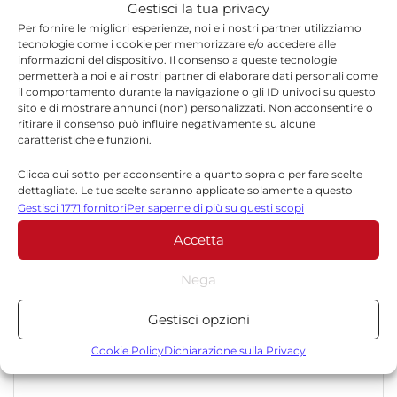
qualità, tempestività e affidabilità.
Gestisci la tua privacy
Per fornire le migliori esperienze, noi e i nostri partner utilizziamo
tecnologie come i cookie per memorizzare e/o accedere alle
informazioni del dispositivo. Il consenso a queste tecnologie
permetterà a noi e ai nostri partner di elaborare dati personali come
il comportamento durante la navigazione o gli ID univoci su questo
sito e di mostrare annunci (non) personalizzati. Non acconsentire o
ritirare il consenso può influire negativamente su alcune
caratteristiche e funzioni.
Lascia un commento
Clicca qui sotto per acconsentire a quanto sopra o per fare scelte
Il tuo indirizzo email non sarà pubblicato.
I campi
dettagliate. Le tue scelte saranno applicate solamente a questo
*
obbligatori sono contrassegnati
sito. È possibile modificare le impostazioni in qualsiasi momento,
Gestisci 1771 fornitori
Per saperne di più su questi scopi
compreso il ritiro del consenso, utilizzando i pulsanti della Cookie
Accetta
Policy o cliccando sul pulsante di gestione del consenso nella parte
*
Commento
inferiore dello schermo.
Nega
Statistiche
Gestisci opzioni
Archiviare informazioni su dispositivo e/o accedervi, Misurare le
prestazioni degli annunci, Misurare le prestazioni dei contenuti,
Cookie Policy
Dichiarazione sulla Privacy
Comprendere il pubblico attraverso statistiche o la
combinazione di dati provenienti da fonti diverse.