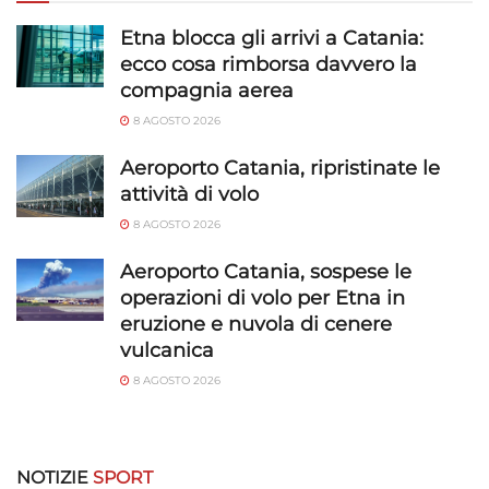
richieste attivamente.
Etna blocca gli arrivi a Catania:
Garantire la sicurezza, prevenire e
ecco cosa rimborsa davvero la
rilevare frodi, correggere errori, Erogare
compagnia aerea
e presentare pubblicità e contenuto,
Sempre attivo
8 AGOSTO 2026
Salvare e comunicare le scelte sulla
privacy.
Aeroporto Catania, ripristinate le
attività di volo
8 AGOSTO 2026
Aeroporto Catania, sospese le
operazioni di volo per Etna in
eruzione e nuvola di cenere
vulcanica
8 AGOSTO 2026
NOTIZIE
SPORT