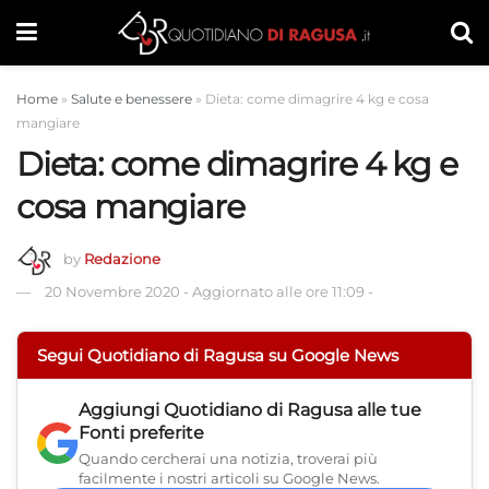
Home
»
Salute e benessere
»
Dieta: come dimagrire 4 kg e cosa
mangiare
Dieta: come dimagrire 4 kg e
cosa mangiare
by
Redazione
20 Novembre 2020
-
Aggiornato alle ore 11:09
-
Segui Quotidiano di Ragusa su Google News
Aggiungi
Quotidiano di Ragusa
alle tue
Fonti preferite
Quando cercherai una notizia, troverai più
facilmente i nostri articoli su Google News.