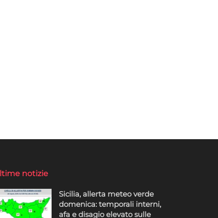
ltime notizie
Sicilia, allerta meteo verde
domenica: temporali interni,
afa e disagio elevato sulle