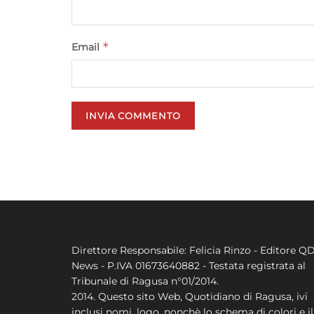
*
Email
Direttore Responsabile: Felicia Rinzo - Editore Q
News - P.IVA 01673640882 - Testata registrata al
Tribunale di Ragusa n°01/2014.
2014. Questo sito Web, Quotidiano di Ragusa, ivi
inclusi nomi, logo, nonchè lo schema di colori e il