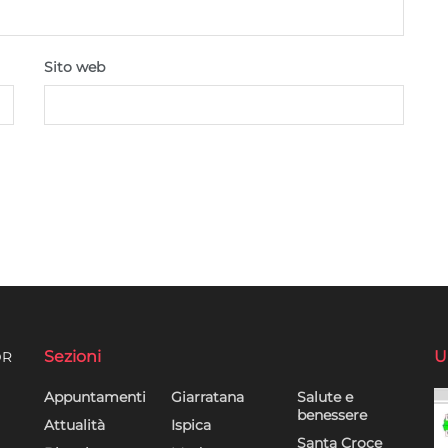
Sito web
Sezioni
U
DR
Appuntamenti
Giarratana
Salute e
benessere
Attualità
Ispica
Santa Croce