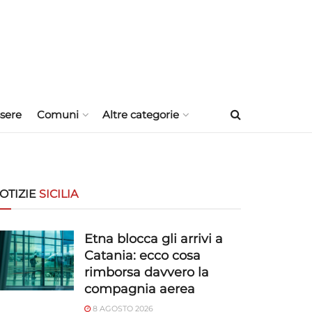
sere
Comuni
Altre categorie
OTIZIE
SICILIA
Etna blocca gli arrivi a
Catania: ecco cosa
rimborsa davvero la
compagnia aerea
8 AGOSTO 2026