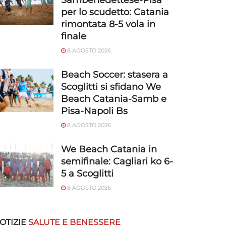
Sambenedettese-Pisa
per lo scudetto: Catania
rimontata 8-5 vola in
finale
8 AGOSTO 2026
Beach Soccer: stasera a
Scoglitti si sfidano We
Beach Catania-Samb e
Pisa-Napoli Bs
8 AGOSTO 2026
We Beach Catania in
semifinale: Cagliari ko 6-
5 a Scoglitti
8 AGOSTO 2026
OTIZIE
SALUTE E BENESSERE