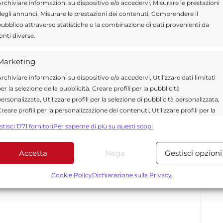
rchiviare informazioni su dispositivo e/o accedervi, Misurare le prestazioni
egli annunci, Misurare le prestazioni dei contenuti, Comprendere il
ubblico attraverso statistiche o la combinazione di dati provenienti da
onti diverse.
Send
Share
Marketing
IN ATTUALITÀ
rchiviare informazioni su dispositivo e/o accedervi, Utilizzare dati limitati
er la selezione della pubblicità, Creare profili per la pubblicità
ersonalizzata, Utilizzare profili per la selezione di pubblicità personalizzata,
reare profili per la personalizzazione dei contenuti, Utilizzare profili per la
elezione di contenuti personalizzati, Sviluppare e migliorare i servizi,
stisci 1771 fornitori
Per saperne di più su questi scopi
tilizzare dati limitati per la selezione dei contenuti.
ragusa.it è composta da giornalisti, collaboratori e
ione che ogni giorno lavorano per offrire notizie,
Accetta
Nega
Gestisci opzioni
Funzionalità
Sempre attiv
curati dedicati alla Sicilia, all’attualità, alla politica,
 allo sport. Un team dinamico e indipendente che
bbinare e combinare dati provenienti da altre fonti di dati,
Cookie Policy
Dichiarazione sulla Privacy
ità e affidabilità.
ollegare diversi dispositivi, Identificare i dispositivi in base
alle informazioni trasmesse automaticamente.
Utilizzare dati di geolocalizzazione precisi, Riconoscere i