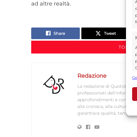
A
ad altre realtà.
d
p
f
Share
Tweet
TORNA 
A
p
p
C
s
Redazione
Ge
U
La redazione di Quotidianodi
professionisti dell’informaz
approfondimenti e contenuti ac
alla cronaca, alla cultura e
A
garantisce qualità, tempestiv
C