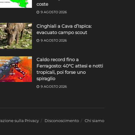
coste
9 AGOSTO 2026
Cinghiali a Cava d’Ispica:
evacuato campo scout
9 AGOSTO 2026
Caldo record fino a
Ferragosto: 40°C attesi e notti
tropicali, poi forse uno
spiraglio
9 AGOSTO 2026
azione sulla Privacy
Disconoscimento
Chi siamo