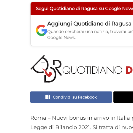
Segui Quotidiano di Ragusa su Google New
Aggiungi
Quotidiano di Ragusa
Quando cercherai una notizia, troverai più 
Google News.
Condividi su Facebook
Roma – Nuovi bonus in arrivo in Italia 
Legge di Bilancio 2021. Si tratta di nu