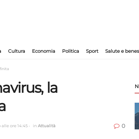
a
Cultura
Economia
Politica
Sport
Salute e benes
inita
virus, la
N
a
0
alle ore 14:45
-
in
Attualità