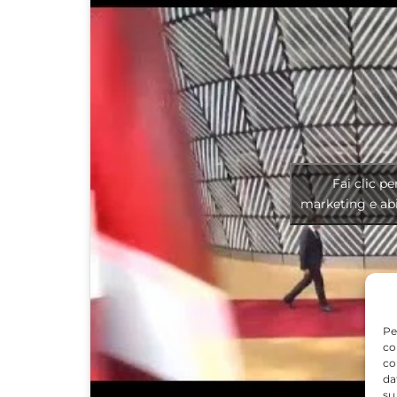
Fai clic pe
marketing e abi
Pe
co
co
da
su