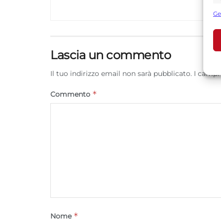
s
Ge
U
Lascia un commento
A
C
Il tuo indirizzo email non sarà pubblicato.
I campi
*
Commento
*
Nome