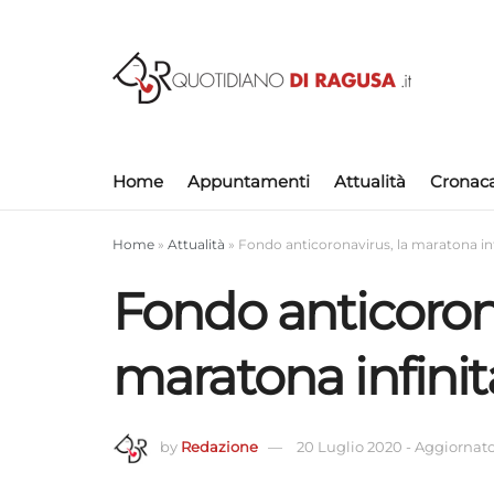
Home
Appuntamenti
Attualità
Cronac
Home
»
Attualità
»
Fondo anticoronavirus, la maratona inf
Fondo anticorona
maratona infinit
by
Redazione
20 Luglio 2020
-
Aggiornato 