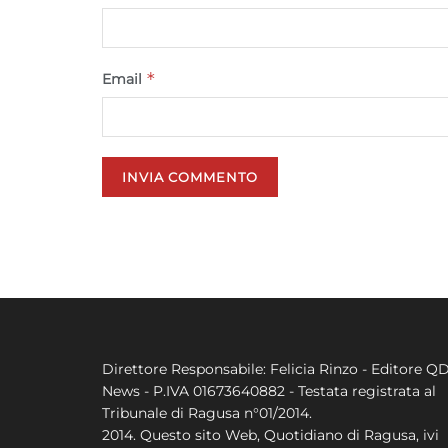
*
Email
Direttore Responsabile: Felicia Rinzo - Editore Q
News - P.IVA 01673640882 - Testata registrata al
Tribunale di Ragusa n°01/2014.
2014. Questo sito Web, Quotidiano di Ragusa, ivi