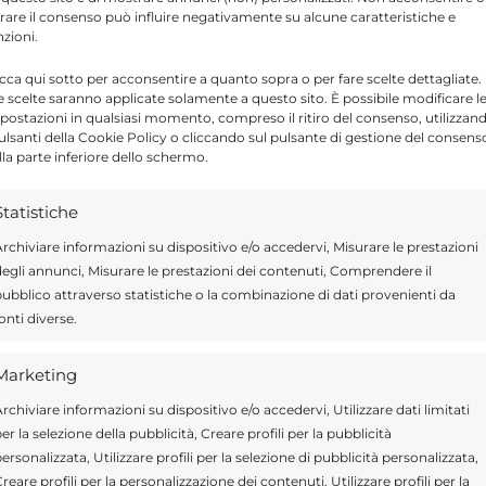
tirare il consenso può influire negativamente su alcune caratteristiche e
nzioni.
icca qui sotto per acconsentire a quanto sopra o per fare scelte dettagliate.
e scelte saranno applicate solamente a questo sito. È possibile modificare l
postazioni in qualsiasi momento, compreso il ritiro del consenso, utilizzan
Send
Share
pulsanti della Cookie Policy o cliccando sul pulsante di gestione del consens
lla parte inferiore dello schermo.
IN ATTUALITÀ
Statistiche
rchiviare informazioni su dispositivo e/o accedervi, Misurare le prestazioni
egli annunci, Misurare le prestazioni dei contenuti, Comprendere il
ubblico attraverso statistiche o la combinazione di dati provenienti da
ragusa.it è composta da giornalisti, collaboratori e
onti diverse.
ione che ogni giorno lavorano per offrire notizie,
curati dedicati alla Sicilia, all’attualità, alla politica,
Marketing
 allo sport. Un team dinamico e indipendente che
rchiviare informazioni su dispositivo e/o accedervi, Utilizzare dati limitati
ità e affidabilità.
er la selezione della pubblicità, Creare profili per la pubblicità
ersonalizzata, Utilizzare profili per la selezione di pubblicità personalizzata,
reare profili per la personalizzazione dei contenuti, Utilizzare profili per la