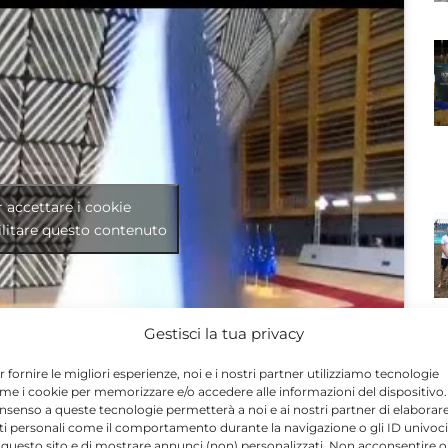
r accettare i cookie
litare questo contenuto
Gestisci la tua privacy
r fornire le migliori esperienze, noi e i nostri partner utilizziamo tecnologie
N
me i cookie per memorizzare e/o accedere alle informazioni del dispositivo. 
nsenso a queste tecnologie permetterà a noi e ai nostri partner di elaborar
ti personali come il comportamento durante la navigazione o gli ID univoci
 questo sito e di mostrare annunci (non) personalizzati. Non acconsentire o