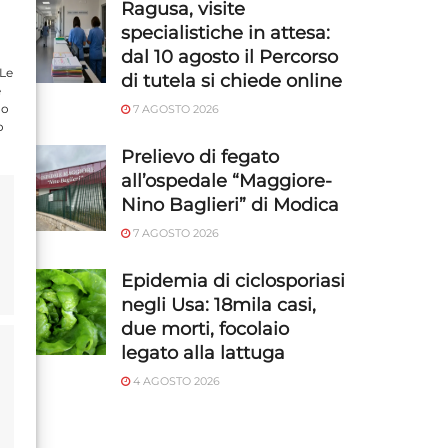
Ragusa, visite
specialistiche in attesa:
dal 10 agosto il Percorso
 Le
di tutela si chiede online
e
do
7 AGOSTO 2026
o
Prelievo di fegato
all’ospedale “Maggiore-
Nino Baglieri” di Modica
7 AGOSTO 2026
Epidemia di ciclosporiasi
negli Usa: 18mila casi,
due morti, focolaio
legato alla lattuga
4 AGOSTO 2026