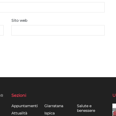
Sito web
Sezioni
U
DR
Appuntamenti
Giarratana
Salute e
benessere
Attualità
Ispica