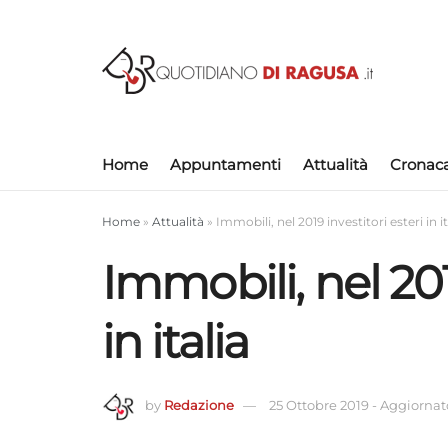
Home
Appuntamenti
Attualità
Cronac
Home
»
Attualità
»
Immobili, nel 2019 investitori esteri in it
Immobili, nel 201
in italia
by
Redazione
25 Ottobre 2019
-
Aggiornato