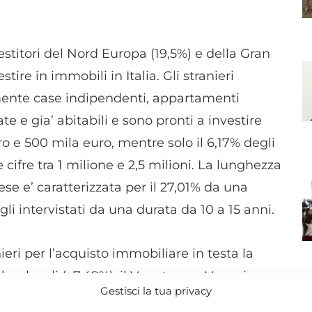
nvestitori del Nord Europa (19,5%) e della Gran
tire in immobili in Italia. Gli stranieri
ente case indipendenti, appartamenti
ate e gia’ abitabili e sono pronti a investire
ro e 500 mila euro, mentre solo il 6,17% degli
 cifre tra 1 milione e 2,5 milioni. La lunghezza
se e’ caratterizzata per il 27,01% da una
gli intervistati da una durata da 10 a 15 anni.
ieri per l’acquisto immobiliare in testa la
 lombardi (+7,49%), il Veneto con Venezia
Gestisci la tua privacy
seguire Firenze (8,27%) e la Toscana (8,12%).
N