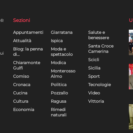
Sezioni
U
DR
Appuntamenti
Giarratana
Salute e
benessere
Attualità
Ispica
Santa Croce
Blog: la penna
Moda e
Camerina
ui
di…
spettacolo
Scicli
Chiaramonte
Modica
Gulfi
Sicilia
Monterosso
Comiso
Almo
Sport
Cronaca
Politica
Tecnologie
Cucina
Pozzallo
Video
Cultura
Ragusa
Vittoria
Economia
Rimedi
naturali