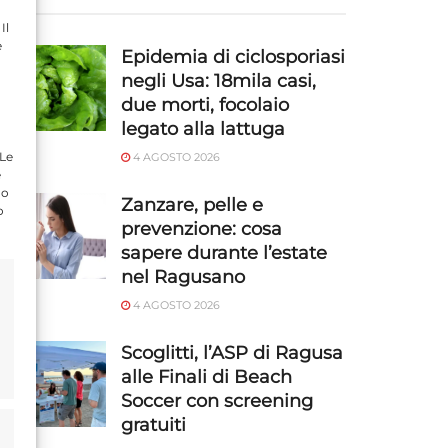
Il
e
Epidemia di ciclosporiasi
negli Usa: 18mila casi,
due morti, focolaio
legato alla lattuga
 Le
4 AGOSTO 2026
e
do
Zanzare, pelle e
o
prevenzione: cosa
sapere durante l’estate
nel Ragusano
4 AGOSTO 2026
Scoglitti, l’ASP di Ragusa
alle Finali di Beach
Soccer con screening
gratuiti