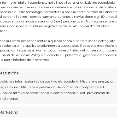
% nel 2019 – sottolinea Federico Ranuzzi de’
r fornire le migliori esperienze, noi e i nostri partner utilizziamo tecnologie
me i cookie per memorizzare e/o accedere alle informazioni del dispositivo. 
ettore estero e vicepresidente Cepi – che
nsenso a queste tecnologie permetterà a noi e ai nostri partner di elaborar
ti personali come il comportamento durante la navigazione o gli ID univoci
o e delle richieste provenienti dall’estero
 questo sito e di mostrare annunci (non) personalizzati. Non acconsentire o
tirare il consenso può influire negativamente su alcune caratteristiche e
ermane ancora oggi la sfiducia nella
nzioni.
bilita’ politica ed economica e la fiscalita’
icca qui sotto per acconsentire a quanto sopra o per fare scelte dettagliate.
e scelte saranno applicate solamente a questo sito. È possibile modificare l
postazioni in qualsiasi momento, compreso il ritiro del consenso, utilizzan
pulsanti della Cookie Policy o cliccando sul pulsante di gestione del consens
lla parte inferiore dello schermo.
Send
Share
Statistiche
rchiviare informazioni su dispositivo e/o accedervi, Misurare le prestazioni
IN ATTUALITÀ
egli annunci, Misurare le prestazioni dei contenuti, Comprendere il
ubblico attraverso statistiche o la combinazione di dati provenienti da
onti diverse.
Marketing
ragusa.it è composta da giornalisti, collaboratori e