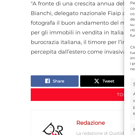
"A fronte di una crescita annua del 26
Pe
co
Bianchi, delegato nazionale Fiaip al s
co
da
fotografa il buon andamento del mercat
su
ri
per gli immobili in vendita in Italia, p
fu
burocrazia italiana, il timore per l’insta
Cl
percepita dall’estero come invasiva".
tu
im
i 
ne
Share
Tweet
A
TORNA 
d
p
f
Redazione
La redazione di Quotidianodi