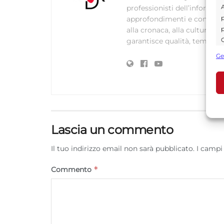
A
professionisti dell’informaz
p
approfondimenti e contenuti ac
p
alla cronaca, alla cultura e
C
garantisce qualità, tempestiv
s
Ge
U
A
C
Lascia un commento
Il tuo indirizzo email non sarà pubblicato.
I campi
*
Commento