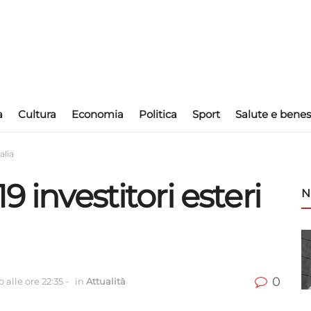
a
Cultura
Economia
Politica
Sport
Salute e benes
alia
9 investitori esteri
N
0
 alle ore 22:35
-
in
Attualità