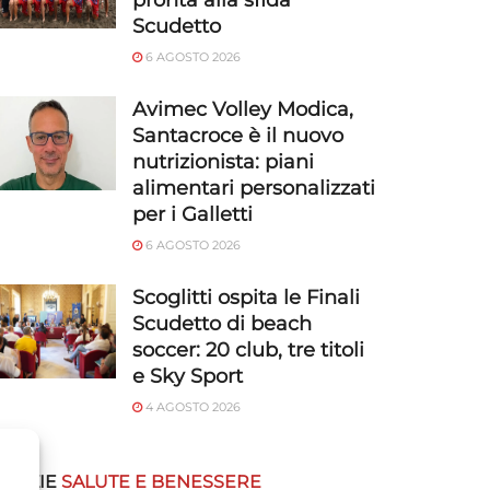
pronta alla sfida
Scudetto
6 AGOSTO 2026
Avimec Volley Modica,
Santacroce è il nuovo
nutrizionista: piani
alimentari personalizzati
per i Galletti
6 AGOSTO 2026
Scoglitti ospita le Finali
Scudetto di beach
soccer: 20 club, tre titoli
e Sky Sport
4 AGOSTO 2026
OTIZIE
SALUTE E BENESSERE