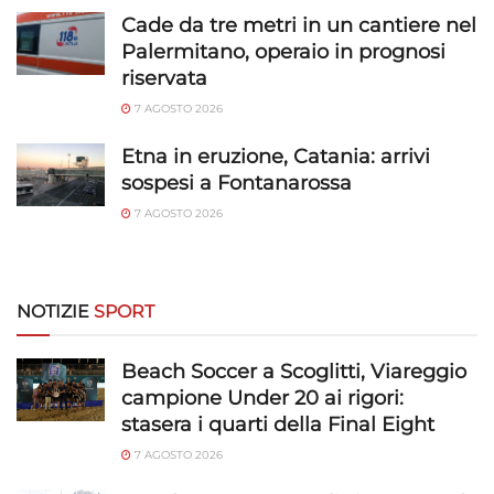
Cade da tre metri in un cantiere nel
fonti di dati, Collegare diversi dispositivi,
Identificare i dispositivi in base alle informazioni
Palermitano, operaio in prognosi
trasmesse automaticamente.
riservata
7 AGOSTO 2026
Utilizzare dati di geolocalizzazione precisi,
Riconoscere i dispositivi in base a informazioni
Etna in eruzione, Catania: arrivi
richieste attivamente.
sospesi a Fontanarossa
7 AGOSTO 2026
Garantire la sicurezza, prevenire e
rilevare frodi, correggere errori, Erogare
e presentare pubblicità e contenuto,
Sempre attivo
Salvare e comunicare le scelte sulla
NOTIZIE
SPORT
privacy.
Beach Soccer a Scoglitti, Viareggio
campione Under 20 ai rigori:
stasera i quarti della Final Eight
7 AGOSTO 2026