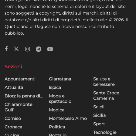
nomi, logo, nonchè lo schema di colori e il layout del sito,
sono soggetti a copyright, diritti sui marchi, diritti di
database e/o altri diritti di proprietà intellettuale. © 2026. Il
Quotidiano di Ragusa non riceve nessun contributo
pubblico.
Sezioni
Appuntamenti
Giarratana
Salute e
benessere
Attualità
Ispica
Santa Croce
Blog: la penna di…
Moda e
Camerina
spettacolo
Chiaramonte
Scicli
Gulfi
Modica
Sicilia
Comiso
Monterosso Almo
Sport
Cronaca
Politica
Tecnologie
Cucina
Pozzallo