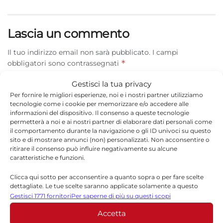
Lascia un commento
Il tuo indirizzo email non sarà pubblicato.
I campi
*
obbligatori sono contrassegnati
Gestisci la tua privacy
*
Commento
Per fornire le migliori esperienze, noi e i nostri partner utilizziamo
tecnologie come i cookie per memorizzare e/o accedere alle
informazioni del dispositivo. Il consenso a queste tecnologie
permetterà a noi e ai nostri partner di elaborare dati personali come
il comportamento durante la navigazione o gli ID univoci su questo
sito e di mostrare annunci (non) personalizzati. Non acconsentire o
ritirare il consenso può influire negativamente su alcune
caratteristiche e funzioni.
Clicca qui sotto per acconsentire a quanto sopra o per fare scelte
dettagliate. Le tue scelte saranno applicate solamente a questo
sito. È possibile modificare le impostazioni in qualsiasi momento,
Gestisci 1771 fornitori
Per saperne di più su questi scopi
compreso il ritiro del consenso, utilizzando i pulsanti della Cookie
*
Nome
Accetta
Policy o cliccando sul pulsante di gestione del consenso nella parte
inferiore dello schermo.