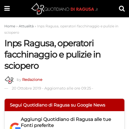
Home
»
Attualità
»
Inps Ragusa, operatori facchinaggio e pulizie in
sciopero
Inps Ragusa, operatori
facchinaggio e pulizie in
sciopero
by
Redazione
20 Ottobre 2019
-
Aggiornato alle ore 09:25
-
Segui Quotidiano di Ragusa su Google News
Aggiungi
Quotidiano di Ragusa
alle tue
Fonti preferite