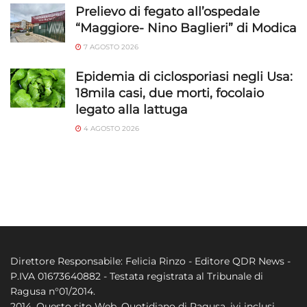
Prelievo di fegato all’ospedale
“Maggiore- Nino Baglieri” di Modica
7 AGOSTO 2026
Epidemia di ciclosporiasi negli Usa:
18mila casi, due morti, focolaio
legato alla lattuga
4 AGOSTO 2026
Direttore Responsabile: Felicia Rinzo - Editore QDR News -
P.IVA 01673640882 - Testata registrata al Tribunale di
Ragusa n°01/2014.
2014. Questo sito Web, Quotidiano di Ragusa, ivi inclusi