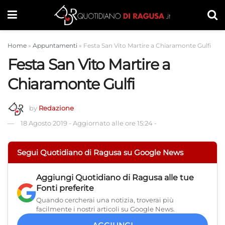
Home
»
Appuntamenti
»
Festa San Vito Martire a Chiaramonte Gulfi
Festa San Vito Martire a
Chiaramonte Gulfi
by
Redazione
18 Agosto 2019
-
Aggiornato alle ore 15:24
-
Segui Quotidiano di Ragusa su Google News
Aggiungi
Quotidiano di Ragusa
alle tue
Fonti preferite
Quando cercherai una notizia, troverai più
facilmente i nostri articoli su Google News.