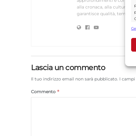
approfondimenti e contenuti ac
p
alla cronaca, alla cultura e
p
garantisce qualità, tempestiv
C
s
Ge
U
A
C
Lascia un commento
Il tuo indirizzo email non sarà pubblicato.
I campi
*
Commento