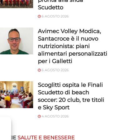
pronta alla sfida
Scudetto
6 AGOSTO 2026
Avimec Volley Modica,
Santacroce è il nuovo
nutrizionista: piani
alimentari personalizzati
per i Galletti
6 AGOSTO 2026
Scoglitti ospita le Finali
Scudetto di beach
soccer: 20 club, tre titoli
e Sky Sport
4 AGOSTO 2026
OTIZIE
SALUTE E BENESSERE