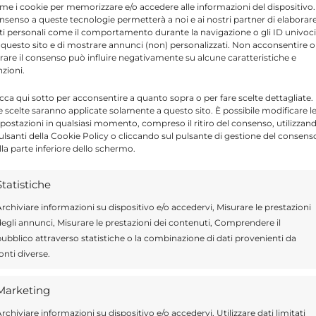
 anche un’italiana ma in realta’ la pallanotista
me i cookie per memorizzare e/o accedere alle informazioni del dispositivo. 
nsenso a queste tecnologie permetterà a noi e ai nostri partner di elaborar
ntervenuta al pronto soccorso del villaggio
ti personali come il comportamento durante la navigazione o gli ID univoci
 questo sito e di mostrare annunci (non) personalizzati. Non acconsentire o
mericana che aveva riportato una ferita a una
tirare il consenso può influire negativamente su alcune caratteristiche e
nzioni.
sto posto la rassegna iridata, e’ gia’ in volo
icca qui sotto per acconsentire a quanto sopra o per fare scelte dettagliate.
e scelte saranno applicate solamente a questo sito. È possibile modificare l
postazioni in qualsiasi momento, compreso il ritiro del consenso, utilizzan
pulsanti della Cookie Policy o cliccando sul pulsante di gestione del consens
lla parte inferiore dello schermo.
Send
Share
Statistiche
IN ATTUALITÀ
rchiviare informazioni su dispositivo e/o accedervi, Misurare le prestazioni
egli annunci, Misurare le prestazioni dei contenuti, Comprendere il
ubblico attraverso statistiche o la combinazione di dati provenienti da
onti diverse.
ragusa.it è composta da giornalisti, collaboratori e
Marketing
ione che ogni giorno lavorano per offrire notizie,
rchiviare informazioni su dispositivo e/o accedervi, Utilizzare dati limitati