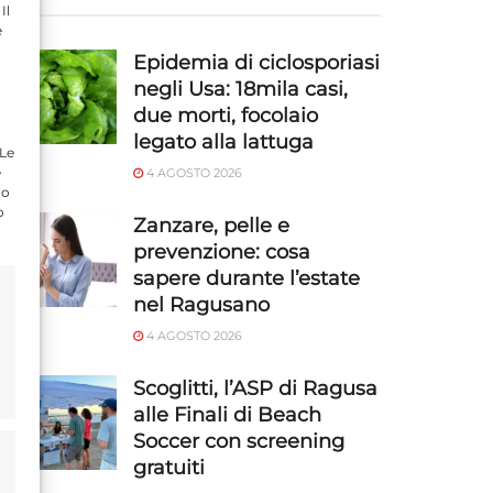
Il
e
Epidemia di ciclosporiasi
negli Usa: 18mila casi,
due morti, focolaio
legato alla lattuga
 Le
e
4 AGOSTO 2026
do
o
Zanzare, pelle e
prevenzione: cosa
sapere durante l’estate
nel Ragusano
4 AGOSTO 2026
Scoglitti, l’ASP di Ragusa
alle Finali di Beach
Soccer con screening
gratuiti