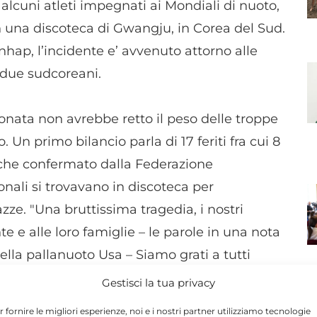
e alcuni atleti impegnati ai Mondiali di nuoto,
in una discoteca di Gwangju, in Corea del Sud.
hap, l’incidente e’ avvenuto attorno alle
a due sudcoreani.
conata non avrebbe retto il peso delle troppe
 Un primo bilancio parla di 17 feriti fra cui 8
anche confermato dalla Federazione
onali si trovavano in discoteca per
zze. "Una bruttissima tragedia, i nostri
te e alle loro famiglie – le parole in una nota
lla pallanuoto Usa – Siamo grati a tutti
ostri atleti sono ora al sicuro".
Gestisci la tua privacy
N
r fornire le migliori esperienze, noi e i nostri partner utilizziamo tecnologie