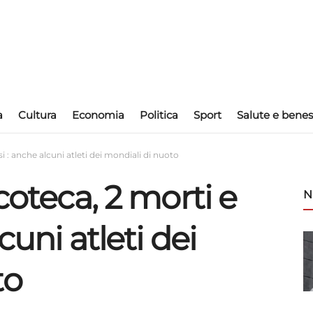
a
Cultura
Economia
Politica
Sport
Salute e benes
si : anche alcuni atleti dei mondiali di nuoto
coteca, 2 morti e
N
cuni atleti dei
to