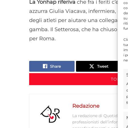
La Yonhap riferiva
che fra i feriti c’era
co
co
azzurra Giulia Viacava, infermiera, e’ i
da
su
degli atleti per aiutare una collega a
ri
fu
gamba. Il Setterosa, che ha chiuso al se
per Roma.
Cl
tu
im
i 
ne
Share
Tweet
TORNA 
A
d
p
f
Redazione
La redazione di Quotidianodi
professionisti dell’informaz
A