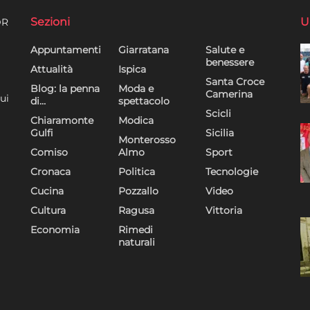
Sezioni
U
DR
Appuntamenti
Giarratana
Salute e
benessere
Attualità
Ispica
Santa Croce
Blog: la penna
Moda e
Camerina
ui
di…
spettacolo
Scicli
Chiaramonte
Modica
Gulfi
Sicilia
Monterosso
Comiso
Almo
Sport
Cronaca
Politica
Tecnologie
Cucina
Pozzallo
Video
Cultura
Ragusa
Vittoria
Economia
Rimedi
naturali