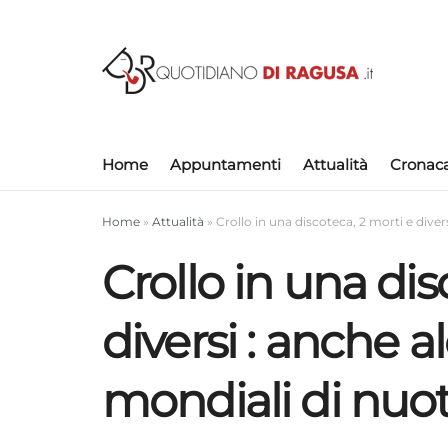
Home
Appuntamenti
Attualità
Cronac
Home
»
Attualità
»
Crollo in una discoteca, 2 morti e diver
Crollo in una dis
diversi : anche al
mondiali di nuo