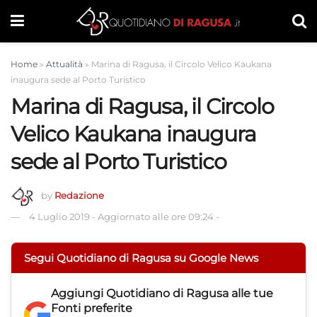
Home
»
Attualità
»
Marina di Ragusa, il Circolo Velico Kaukana
inaugura sede al Porto Turistico
Marina di Ragusa, il Circolo
Velico Kaukana inaugura
sede al Porto Turistico
by
Redazione
4 Luglio 2019
-
Aggiornato alle ore 09:24
-
Segui Quotidiano di Ragusa su Google News
Aggiungi
Quotidiano di Ragusa
alle tue
Fonti preferite