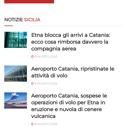
Utilizzare dati di geolocalizzazione precisi,
Riconoscere i dispositivi in base a informazioni
richieste attivamente.
NOTIZIE
SICILIA
Garantire la sicurezza, prevenire e
rilevare frodi, correggere errori, Erogare
Etna blocca gli arrivi a Catania:
e presentare pubblicità e contenuto,
Sempre attivo
ecco cosa rimborsa davvero la
Salvare e comunicare le scelte sulla
compagnia aerea
privacy.
8 AGOSTO 2026
Aeroporto Catania, ripristinate le
attività di volo
8 AGOSTO 2026
Aeroporto Catania, sospese le
operazioni di volo per Etna in
eruzione e nuvola di cenere
vulcanica
8 AGOSTO 2026