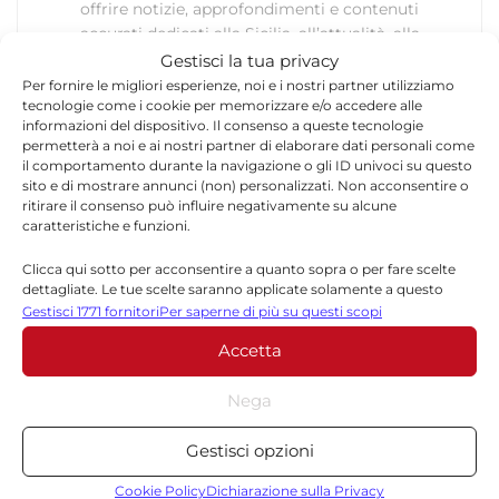
offrire notizie, approfondimenti e contenuti
accurati dedicati alla Sicilia, all’attualità, alla
politica, alla cronaca, alla cultura e allo sport. Un
Gestisci la tua privacy
team dinamico e indipendente che garantisce
Per fornire le migliori esperienze, noi e i nostri partner utilizziamo
tecnologie come i cookie per memorizzare e/o accedere alle
qualità, tempestività e affidabilità.
informazioni del dispositivo. Il consenso a queste tecnologie
permetterà a noi e ai nostri partner di elaborare dati personali come
il comportamento durante la navigazione o gli ID univoci su questo
sito e di mostrare annunci (non) personalizzati. Non acconsentire o
ritirare il consenso può influire negativamente su alcune
caratteristiche e funzioni.
Clicca qui sotto per acconsentire a quanto sopra o per fare scelte
Lascia un commento
dettagliate. Le tue scelte saranno applicate solamente a questo
sito. È possibile modificare le impostazioni in qualsiasi momento,
Gestisci 1771 fornitori
Per saperne di più su questi scopi
compreso il ritiro del consenso, utilizzando i pulsanti della Cookie
Il tuo indirizzo email non sarà pubblicato.
I campi
Accetta
Policy o cliccando sul pulsante di gestione del consenso nella parte
*
obbligatori sono contrassegnati
inferiore dello schermo.
Nega
*
Commento
Statistiche
Gestisci opzioni
Archiviare informazioni su dispositivo e/o accedervi, Misurare le
prestazioni degli annunci, Misurare le prestazioni dei contenuti,
Cookie Policy
Dichiarazione sulla Privacy