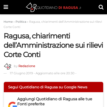
Home
»
Politica
»
Ragusa, chiarimenti dell’Amministrazione sui rilievi
Corte Conti
Ragusa, chiarimenti
dell’Amministrazione sui rilievi
Corte Conti
by
Redazione
17 Giugno 2019
-
Aggiornato alle ore 20:30
-
Segui Quotidiano di Ragusa su Google News
Aggiungi
Quotidiano di Ragusa
alle tue
Fonti preferite