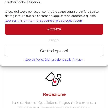
caratteristiche e funzioni.
fare mancare il numero legale che invece la
Clicca qui sotto per acconsentire a quanto sopra o per fare scelte
maggioranza e il resto delle opposizioni
dettagliate. Le tue scelte saranno applicate solamente a questo
sito. È possibile modificare le impostazioni in qualsiasi momento,
Gestisci 1771 fornitori
Per saperne di più su questi scopi
hanno garantito.” (da.di.)
compreso il ritiro del consenso, utilizzando i pulsanti della Cookie
Accetta
Policy o cliccando sul pulsante di gestione del consenso nella parte
inferiore dello schermo.
Nega
Statistiche
Gestisci opzioni
TORNA IN POLITICA
Archiviare informazioni su dispositivo e/o accedervi, Misurare le
prestazioni degli annunci, Misurare le prestazioni dei contenuti,
Cookie Policy
Dichiarazione sulla Privacy
Comprendere il pubblico attraverso statistiche o la
combinazione di dati provenienti da fonti diverse.
Marketing
Archiviare informazioni su dispositivo e/o accedervi, Utilizzare
Redazione
dati limitati per la selezione della pubblicità, Creare profili per la
pubblicità personalizzata, Utilizzare profili per la selezione di
La redazione di Quotidianodiragusa.it è composta
pubblicità personalizzata, Creare profili per la personalizzazione
da giornalisti, collaboratori e professionisti