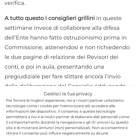
verifica.
A tutto questo i consiglieri grillini
in queste
settimane invece di collaborare alla difesa
dell’Ente hanno fatto ostruzionismo prima in
Commissione, astenendosi e non richiedendo
le due pagine di relazione dei Revisori dei
conti, e poi in aula, presentando una
pregiudiziale per fare slittare ancora l’invio
della deliberazione del Consiglio adducendo
Gestisci la tua privacy
che “gli mancava la relazione dei revisori” che
Per fornire le migliori esperienze, noi e i nostri partner utilizziamo
proprio in Commissione non avevano,
tecnologie come i cookie per memorizzare e/o accedere alle
informazioni del dispositivo. Il consenso a queste tecnologie
deliberatamente, richiesto. In aula, malgrado
permetterà a noi e ai nostri partner di elaborare dati personali come
il comportamento durante la navigazione o gli ID univoci su questo
la bocciatura della loro pregiudiziale, fino alla
sito e di mostrare annunci (non) personalizzati. Non acconsentire o
ritirare il consenso può influire negativamente su alcune
fine hanno cercato, irresponsabilmente, di