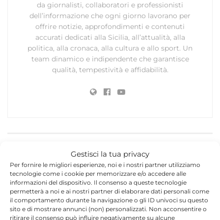
da giornalisti, collaboratori e professionisti
dell’informazione che ogni giorno lavorano per
offrire notizie, approfondimenti e contenuti
accurati dedicati alla Sicilia, all’attualità, alla
politica, alla cronaca, alla cultura e allo sport. Un
team dinamico e indipendente che garantisce
qualità, tempestività e affidabilità.
Lascia un commento
Gestisci la tua privacy
Per fornire le migliori esperienze, noi e i nostri partner utilizziamo
Il tuo indirizzo email non sarà pubblicato.
I campi
tecnologie come i cookie per memorizzare e/o accedere alle
*
obbligatori sono contrassegnati
informazioni del dispositivo. Il consenso a queste tecnologie
permetterà a noi e ai nostri partner di elaborare dati personali come
il comportamento durante la navigazione o gli ID univoci su questo
*
Commento
sito e di mostrare annunci (non) personalizzati. Non acconsentire o
ritirare il consenso può influire negativamente su alcune