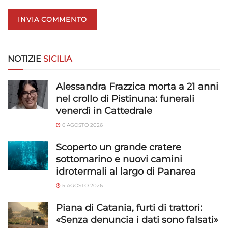
dei contenuti, Utilizzare profili per la selezione di contenuti
personalizzati, Sviluppare e migliorare i servizi, Utilizzare dati
limitati per la selezione dei contenuti.
Funzionalità
Sempre attivo
NOTIZIE
SICILIA
Abbinare e combinare dati provenienti da altre
fonti di dati, Collegare diversi dispositivi,
Alessandra Frazzica morta a 21 anni
Identificare i dispositivi in base alle informazioni
nel crollo di Pistinuna: funerali
trasmesse automaticamente.
venerdì in Cattedrale
6 AGOSTO 2026
Utilizzare dati di geolocalizzazione precisi,
Riconoscere i dispositivi in base a informazioni
Scoperto un grande cratere
richieste attivamente.
sottomarino e nuovi camini
idrotermali al largo di Panarea
Garantire la sicurezza, prevenire e
5 AGOSTO 2026
rilevare frodi, correggere errori, Erogare
e presentare pubblicità e contenuto,
Sempre attivo
Piana di Catania, furti di trattori:
Salvare e comunicare le scelte sulla
«Senza denuncia i dati sono falsati»
privacy.