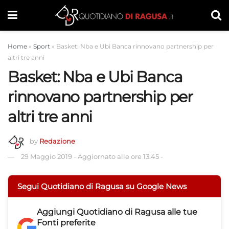
Home
»
Sport
»
Basket: Nba e Ubi Banca rinnovano partnership per
altri tre anni
Basket: Nba e Ubi Banca
rinnovano partnership per
altri tre anni
by
Redazione
29 Maggio 2019
-
Aggiornato alle ore 13:45
-
Segui Quotidiano di Ragusa su Google News
Aggiungi
Quotidiano di Ragusa
alle tue
Fonti preferite