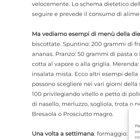
velocemente. Lo schema dietetico della
seguire e prevede il consumo di alimen
Ma vediamo esempi di menù della diet
biscottate. Spuntino: 200 grammi di frut
ananas. Pranzo: 50 grammi di pasta o 
cotta al vapore o alla griglia. Merenda:
insalata mista. Ecco altri esempi della 
possono scegliere nei vari giorni della
100 privilegiando vitello e petto di po
di nasello, merluzzo, sogliola, trota o
Bresaola o Prosciutto magro.
Pe
co
Una volta a settimana
: formaggio: g 65
co