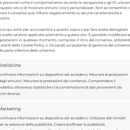
ti personali come il comportamento durante la navigazione o gli ID univoci
due uova. Come sempre nelle
diete
pubblicate
 questo sito e di mostrare annunci (non) personalizzati. Non acconsentire o
ere il parere del proprio medico o di uno
tirare il consenso può influire negativamente su alcune caratteristiche e
nzioni.
regime alimentare dietetico soprattutto se si
icca qui sotto per acconsentire a quanto sopra o per fare scelte dettagliate.
e scelte saranno applicate solamente a questo sito. È possibile modificare l
postazioni in qualsiasi momento, compreso il ritiro del consenso, utilizzan
pulsanti della Cookie Policy o cliccando sul pulsante di gestione del consens
lla parte inferiore dello schermo.
Send
Share
Statistiche
ALUTE E BENESSERE
rchiviare informazioni su dispositivo e/o accedervi, Misurare le prestazioni
egli annunci, Misurare le prestazioni dei contenuti, Comprendere il
ubblico attraverso statistiche o la combinazione di dati provenienti da
onti diverse.
Marketing
ragusa.it è composta da giornalisti, collaboratori e
ione che ogni giorno lavorano per offrire notizie,
rchiviare informazioni su dispositivo e/o accedervi, Utilizzare dati limitati
curati dedicati alla Sicilia, all’attualità, alla politica,
er la selezione della pubblicità, Creare profili per la pubblicità
 allo sport. Un team dinamico e indipendente che