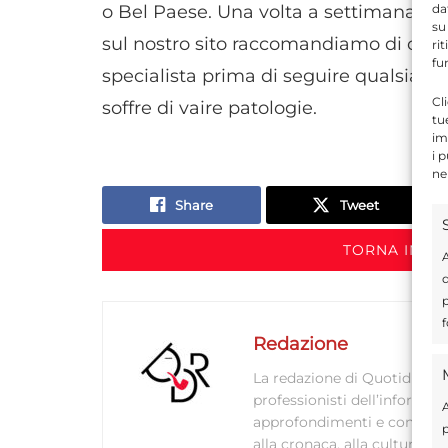
da
o Bel Paese. Una volta a settimana: 
su
sul nostro sito raccomandiamo di chied
ri
fu
specialista prima di seguire qualsiasi 
Cl
soffre di vaire patologie.
tu
im
i 
ne
Share
Tweet
TORNA IN S
A
d
p
f
Redazione
La redazione di Quotidianodi
professionisti dell’informaz
A
approfondimenti e contenuti ac
p
alla cronaca, alla cultura e