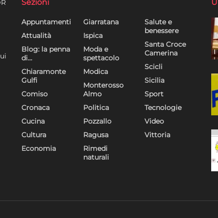
Sezioni
U
DR
Appuntamenti
Giarratana
Salute e
benessere
Attualità
Ispica
Santa Croce
Blog: la penna
Moda e
Camerina
ui
di…
spettacolo
Scicli
Chiaramonte
Modica
Gulfi
Sicilia
Monterosso
Comiso
Almo
Sport
Cronaca
Politica
Tecnologie
Cucina
Pozzallo
Video
Cultura
Ragusa
Vittoria
Economia
Rimedi
naturali