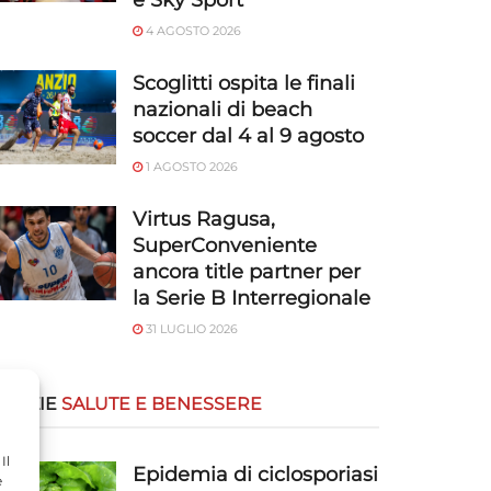
e Sky Sport
4 AGOSTO 2026
Scoglitti ospita le finali
nazionali di beach
soccer dal 4 al 9 agosto
1 AGOSTO 2026
Virtus Ragusa,
SuperConveniente
ancora title partner per
la Serie B Interregionale
31 LUGLIO 2026
OTIZIE
SALUTE E BENESSERE
Il
Epidemia di ciclosporiasi
e