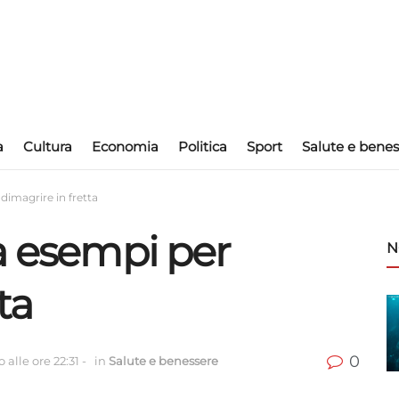
a
Cultura
Economia
Politica
Sport
Salute e benes
dimagrire in fretta
a esempi per
N
ta
0
 alle ore 22:31
-
in
Salute e benessere