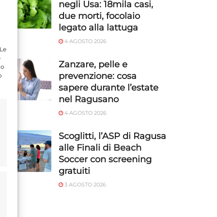
negli Usa: 18mila casi,
due morti, focolaio
legato alla lattuga
4 AGOSTO 2026
 Le
e
Zanzare, pelle e
do
prevenzione: cosa
o
sapere durante l’estate
nel Ragusano
4 AGOSTO 2026
Scoglitti, l’ASP di Ragusa
alle Finali di Beach
Soccer con screening
gratuiti
3 AGOSTO 2026