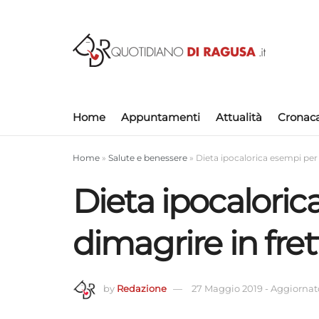
Home
Appuntamenti
Attualità
Cronac
Home
»
Salute e benessere
»
Dieta ipocalorica esempi per 
Dieta ipocaloric
dimagrire in fret
by
Redazione
27 Maggio 2019
-
Aggiornato