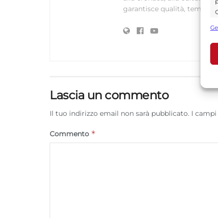
p
garantisce qualità, tempestiv
C
s
Ge
U
A
C
Lascia un commento
Il tuo indirizzo email non sarà pubblicato.
I campi
*
Commento