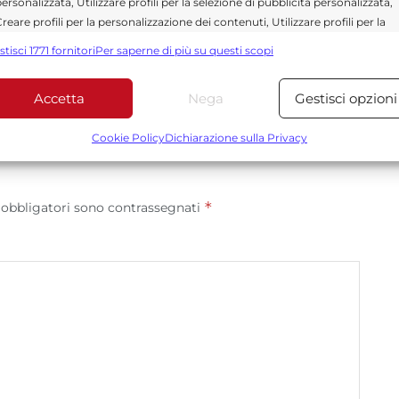
ersonalizzata, Utilizzare profili per la selezione di pubblicità personalizzata,
ità e affidabilità.
reare profili per la personalizzazione dei contenuti, Utilizzare profili per la
elezione di contenuti personalizzati, Sviluppare e migliorare i servizi,
stisci 1771 fornitori
Per saperne di più su questi scopi
tilizzare dati limitati per la selezione dei contenuti.
Accetta
Nega
Gestisci opzioni
Funzionalità
Sempre attiv
bbinare e combinare dati provenienti da altre fonti di dati,
Cookie Policy
Dichiarazione sulla Privacy
ollegare diversi dispositivi, Identificare i dispositivi in base
alle informazioni trasmesse automaticamente.
*
 obbligatori sono contrassegnati
Utilizzare dati di geolocalizzazione precisi, Riconoscere i
dispositivi in base a informazioni richieste attivamente.
Garantire la sicurezza, prevenire e rilevare frodi,
correggere errori, Erogare e presentare
Sempre attiv
pubblicità e contenuto, Salvare e comunicare le
scelte sulla privacy.