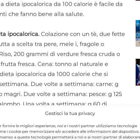
 dieta ipocalorica da 100 calorie è facile da
ti che fanno bene alla salute.
a ipocalorica.
Colazione con un tè, due fette
ta a scelta tra pere, mele ì, fragole o
Riso, 200 grammi di verdure fresca cruda o
 frutta fresca. Cena: tonno al naturale e
dieta ipocalorica da 1000 calorie che si
 settimana. Due volte a settimana: carne: g
llo magri. Due volte a settimana: pesce: g 125
 palombo. Una volta a settimana: g 60 di
Gestisci la tua privacy
N
r fornire le migliori esperienze, noi e i nostri partner utilizziamo tecnologie
me i cookie per memorizzare e/o accedere alle informazioni del dispositivo. 
 di ricotta, gr 40 di mozzarella, gr 25 di grana
nsenso a queste tecnologie permetterà a noi e ai nostri partner di elaborar