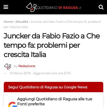
Home
»
Attualità
»
Juncker da Fabio Fazio a Che tempo fa: problemi
per crescita Italia
Juncker da Fabio Fazio a Che
tempo fa: problemi per
crescita Italia
by
Redazione
31 Marzo 2019
-
Aggiornato alle ore 21:15
-
Segui Quotidiano di Ragusa su Google News
Aggiungi
Quotidiano di Ragusa
alle tue
Fonti preferite