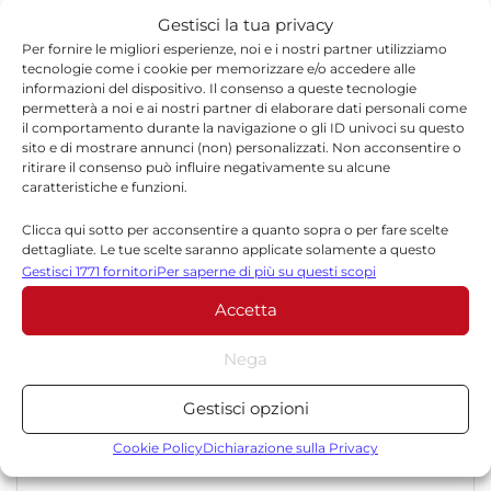
team dinamico e indipendente che garantisce
Gestisci la tua privacy
qualità, tempestività e affidabilità.
Per fornire le migliori esperienze, noi e i nostri partner utilizziamo
tecnologie come i cookie per memorizzare e/o accedere alle
informazioni del dispositivo. Il consenso a queste tecnologie
permetterà a noi e ai nostri partner di elaborare dati personali come
il comportamento durante la navigazione o gli ID univoci su questo
sito e di mostrare annunci (non) personalizzati. Non acconsentire o
ritirare il consenso può influire negativamente su alcune
caratteristiche e funzioni.
Lascia un commento
Clicca qui sotto per acconsentire a quanto sopra o per fare scelte
dettagliate. Le tue scelte saranno applicate solamente a questo
Il tuo indirizzo email non sarà pubblicato.
I campi
sito. È possibile modificare le impostazioni in qualsiasi momento,
Gestisci 1771 fornitori
Per saperne di più su questi scopi
*
obbligatori sono contrassegnati
compreso il ritiro del consenso, utilizzando i pulsanti della Cookie
Accetta
Policy o cliccando sul pulsante di gestione del consenso nella parte
*
inferiore dello schermo.
Commento
Nega
Statistiche
Gestisci opzioni
Archiviare informazioni su dispositivo e/o accedervi, Misurare le
prestazioni degli annunci, Misurare le prestazioni dei contenuti,
Cookie Policy
Dichiarazione sulla Privacy
Comprendere il pubblico attraverso statistiche o la