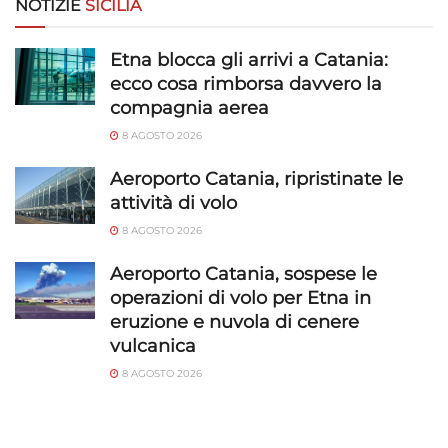
NOTIZIE
SICILIA
richieste attivamente.
Etna blocca gli arrivi a Catania:
Garantire la sicurezza, prevenire e
ecco cosa rimborsa davvero la
rilevare frodi, correggere errori, Erogare
compagnia aerea
e presentare pubblicità e contenuto,
Sempre attivo
Salvare e comunicare le scelte sulla
8 AGOSTO 2026
privacy.
Aeroporto Catania, ripristinate le
attività di volo
8 AGOSTO 2026
Aeroporto Catania, sospese le
operazioni di volo per Etna in
eruzione e nuvola di cenere
vulcanica
8 AGOSTO 2026