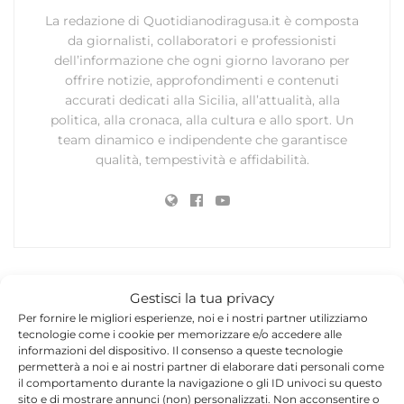
La redazione di Quotidianodiragusa.it è composta
da giornalisti, collaboratori e professionisti
dell’informazione che ogni giorno lavorano per
offrire notizie, approfondimenti e contenuti
accurati dedicati alla Sicilia, all’attualità, alla
politica, alla cronaca, alla cultura e allo sport. Un
team dinamico e indipendente che garantisce
qualità, tempestività e affidabilità.
Gestisci la tua privacy
Lascia un commento
Per fornire le migliori esperienze, noi e i nostri partner utilizziamo
tecnologie come i cookie per memorizzare e/o accedere alle
Il tuo indirizzo email non sarà pubblicato.
I campi
informazioni del dispositivo. Il consenso a queste tecnologie
*
obbligatori sono contrassegnati
permetterà a noi e ai nostri partner di elaborare dati personali come
il comportamento durante la navigazione o gli ID univoci su questo
sito e di mostrare annunci (non) personalizzati. Non acconsentire o
*
Commento