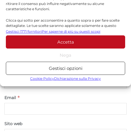
ritirare il consenso può influire negativamente su alcune
caratteristiche e funzioni.
Clicca qui sotto per acconsentire a quanto sopra o per fare scelte
dettagliate. Le tue scelte saranno applicate solamente a questo
sito. È possibile modificare le impostazioni in qualsiasi momento,
Gestisci 1771 fornitori
Per saperne di più su questi scopi
compreso il ritiro del consenso, utilizzando i pulsanti della Cookie
Accetta
Policy o cliccando sul pulsante di gestione del consenso nella parte
inferiore dello schermo.
Nega
Statistiche
Gestisci opzioni
*
Archiviare informazioni su dispositivo e/o accedervi, Misurare le
Nome
prestazioni degli annunci, Misurare le prestazioni dei contenuti,
Cookie Policy
Dichiarazione sulla Privacy
Comprendere il pubblico attraverso statistiche o la
combinazione di dati provenienti da fonti diverse.
*
Email
Marketing
Archiviare informazioni su dispositivo e/o accedervi, Utilizzare
dati limitati per la selezione della pubblicità, Creare profili per la
Sito web
pubblicità personalizzata, Utilizzare profili per la selezione di