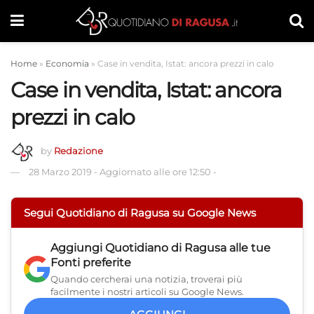
Home
»
Economia
»
Case in vendita, Istat: ancora prezzi in calo
Case in vendita, Istat: ancora
prezzi in calo
by
Redazione
28 Marzo 2019
-
Aggiornato alle ore 12:50
-
Segui Quotidiano di Ragusa su Google News
Aggiungi
Quotidiano di Ragusa
alle tue
Fonti preferite
Quando cercherai una notizia, troverai più
facilmente i nostri articoli su Google News.