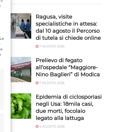
Il
e
Ragusa, visite
specialistiche in attesa:
dal 10 agosto il Percorso
di tutela si chiede online
 Le
e
7 AGOSTO 2026
do
o
Prelievo di fegato
all’ospedale “Maggiore-
Nino Baglieri” di Modica
7 AGOSTO 2026
Epidemia di ciclosporiasi
negli Usa: 18mila casi,
due morti, focolaio
legato alla lattuga
4 AGOSTO 2026