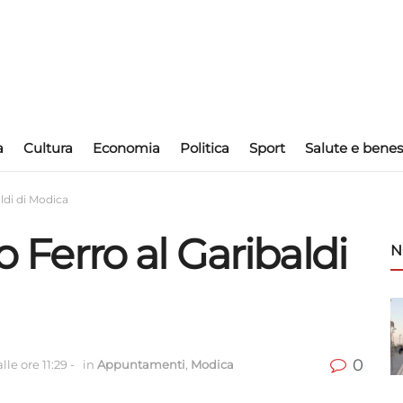
a
Cultura
Economia
Politica
Sport
Salute e benes
aldi di Modica
to Ferro al Garibaldi
N
0
lle ore 11:29
-
in
Appuntamenti
,
Modica