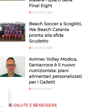
stasera i quarti della
Final Eight
7 AGOSTO 2026
Beach Soccer a Scoglitti,
We Beach Catania
pronta alla sfida
Scudetto
6 AGOSTO 2026
Avimec Volley Modica,
Santacroce è il nuovo
nutrizionista: piani
alimentari personalizzati
per i Galletti
6 AGOSTO 2026
OTIZIE
SALUTE E BENESSERE