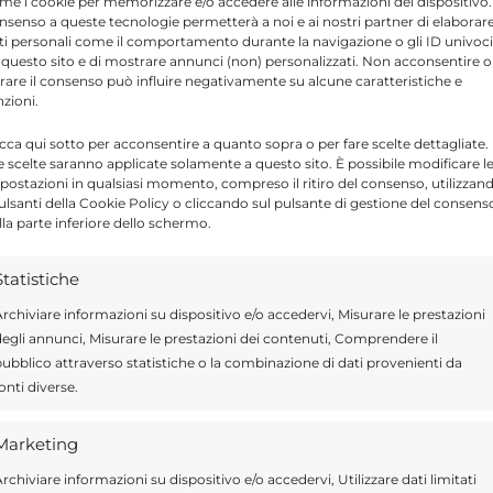
me i cookie per memorizzare e/o accedere alle informazioni del dispositivo. 
rgei Prokofiev.
nsenso a queste tecnologie permetterà a noi e ai nostri partner di elaborar
ti personali come il comportamento durante la navigazione o gli ID univoci
 questo sito e di mostrare annunci (non) personalizzati. Non acconsentire o
tirare il consenso può influire negativamente su alcune caratteristiche e
nzioni.
icca qui sotto per acconsentire a quanto sopra o per fare scelte dettagliate.
e scelte saranno applicate solamente a questo sito. È possibile modificare l
postazioni in qualsiasi momento, compreso il ritiro del consenso, utilizzan
Send
Share
pulsanti della Cookie Policy o cliccando sul pulsante di gestione del consens
lla parte inferiore dello schermo.
 APPUNTAMENTI
Statistiche
 IN MODICA
rchiviare informazioni su dispositivo e/o accedervi, Misurare le prestazioni
egli annunci, Misurare le prestazioni dei contenuti, Comprendere il
ubblico attraverso statistiche o la combinazione di dati provenienti da
onti diverse.
Marketing
ragusa.it è composta da giornalisti, collaboratori e
ione che ogni giorno lavorano per offrire notizie,
rchiviare informazioni su dispositivo e/o accedervi, Utilizzare dati limitati