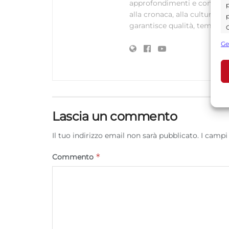
approfondimenti e contenuti ac
p
alla cronaca, alla cultura e
p
garantisce qualità, tempestiv
C
s
Ge
U
A
C
Lascia un commento
Il tuo indirizzo email non sarà pubblicato.
I campi
*
Commento