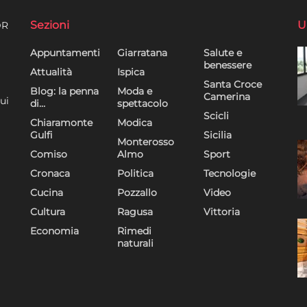
Sezioni
U
DR
Appuntamenti
Giarratana
Salute e
benessere
Attualità
Ispica
Santa Croce
Blog: la penna
Moda e
Camerina
ui
di…
spettacolo
Scicli
Chiaramonte
Modica
Gulfi
Sicilia
Monterosso
Comiso
Almo
Sport
Cronaca
Politica
Tecnologie
Cucina
Pozzallo
Video
Cultura
Ragusa
Vittoria
Economia
Rimedi
naturali