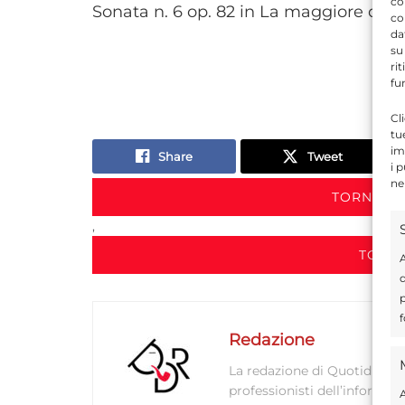
co
Sonata n. 6 op. 82 in La maggiore di Se
co
da
su
ri
fu
Cl
tu
im
Share
Tweet
i 
ne
TORNA IN
,
TORNA
A
d
p
f
Redazione
La redazione di Quotidianodi
professionisti dell’informaz
A