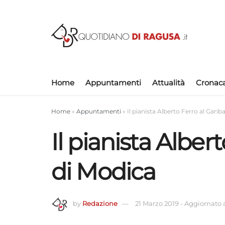
Home
Appuntamenti
Attualità
Cronac
Home
»
Appuntamenti
»
Il pianista Alberto Ferro al Garib
Il pianista Alber
di Modica
by
Redazione
21 Marzo 2019
-
Aggiornato a