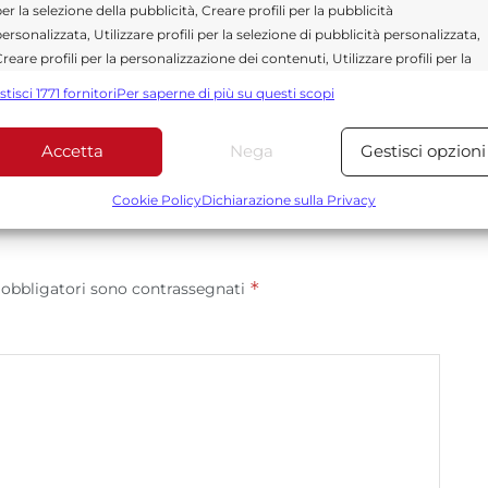
curati dedicati alla Sicilia, all’attualità, alla politica,
er la selezione della pubblicità, Creare profili per la pubblicità
 allo sport. Un team dinamico e indipendente che
ersonalizzata, Utilizzare profili per la selezione di pubblicità personalizzata,
ità e affidabilità.
reare profili per la personalizzazione dei contenuti, Utilizzare profili per la
elezione di contenuti personalizzati, Sviluppare e migliorare i servizi,
stisci 1771 fornitori
Per saperne di più su questi scopi
tilizzare dati limitati per la selezione dei contenuti.
Accetta
Nega
Gestisci opzioni
Funzionalità
Sempre attiv
bbinare e combinare dati provenienti da altre fonti di dati,
Cookie Policy
Dichiarazione sulla Privacy
ollegare diversi dispositivi, Identificare i dispositivi in base
alle informazioni trasmesse automaticamente.
*
 obbligatori sono contrassegnati
Utilizzare dati di geolocalizzazione precisi, Riconoscere i
dispositivi in base a informazioni richieste attivamente.
Garantire la sicurezza, prevenire e rilevare frodi,
correggere errori, Erogare e presentare
Sempre attiv
pubblicità e contenuto, Salvare e comunicare le
scelte sulla privacy.