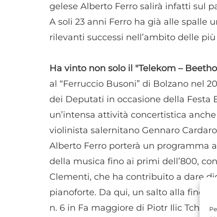
gelese Alberto Ferro salirà infatti sul 
A soli 23 anni Ferro ha già alle spalle u
rilevanti successi nell’ambito delle pi
Ha vinto non solo il "Telekom – Beeth
al “Ferruccio Busoni” di Bolzano nel 20
dei Deputati in occasione della Festa
un’intensa attività concertistica anche
violinista salernitano Gennaro Cardarop
Alberto Ferro porterà un programma arti
della musica fino ai primi dell’800, co
Clementi, che ha contribuito a dare dig
pianoforte. Da qui, un salto alla fine de
n. 6 in Fa maggiore di Piotr Ilic Tchai
Pe