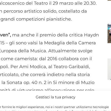
palcoscenico del Teatro il 29 marzo alle 20.30.
n percorso artistico solido, costellato da
ù grandi competizioni pianistiche.
oven”,
ma anche il premio della critica Haydn
15 – gli sono valsi la Medaglia della Camera
 Europea della Musica. Attualmente svolge
 come camerista: dal 2016 collabora con il
oli. Per Ami Modica, al Teatro Garibaldi,
colato, che correrà indietro nella storia
n la Sonata op. 40 n. 2 in Si minore di Muzio
nità di virtuosismo all’esecuzione per solo
Gestisci la tua privacy
l secolo, con il Tema e le Variazioni all’op. 19
kovsky, per poi entrare nel Novecento con la
r fornire le migliori esperienze, noi e i nostri partner utilizziamo tecnologie
N