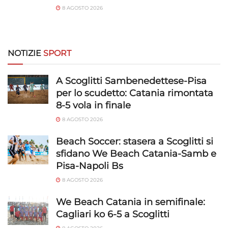
personalizzati, Sviluppare e migliorare i servizi, Utilizzare dati
8 AGOSTO 2026
limitati per la selezione dei contenuti.
Funzionalità
Sempre attivo
NOTIZIE
SPORT
Abbinare e combinare dati provenienti da altre
fonti di dati, Collegare diversi dispositivi,
A Scoglitti Sambenedettese-Pisa
Identificare i dispositivi in base alle informazioni
per lo scudetto: Catania rimontata
trasmesse automaticamente.
8-5 vola in finale
8 AGOSTO 2026
Utilizzare dati di geolocalizzazione precisi,
Riconoscere i dispositivi in base a informazioni
Beach Soccer: stasera a Scoglitti si
richieste attivamente.
sfidano We Beach Catania-Samb e
Pisa-Napoli Bs
Garantire la sicurezza, prevenire e
8 AGOSTO 2026
rilevare frodi, correggere errori, Erogare
e presentare pubblicità e contenuto,
Sempre attivo
We Beach Catania in semifinale:
Salvare e comunicare le scelte sulla
Cagliari ko 6-5 a Scoglitti
privacy.