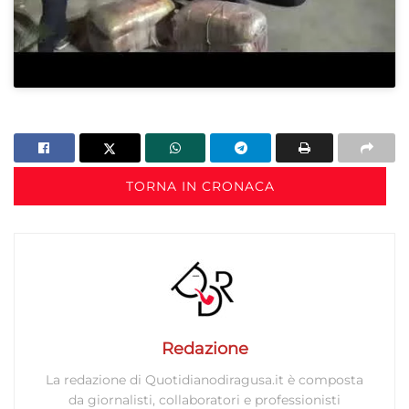
TORNA IN CRONACA
Redazione
La redazione di Quotidianodiragusa.it è composta
da giornalisti, collaboratori e professionisti