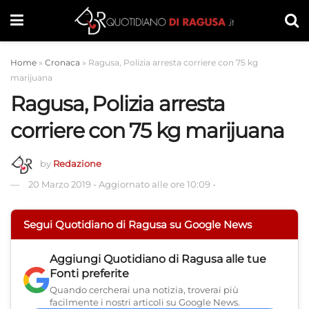
Home
»
Cronaca
»
Ragusa, Polizia arresta corriere con 75 kg
marijuana
Ragusa, Polizia arresta
corriere con 75 kg marijuana
by
Redazione
20 Marzo 2019
-
Aggiornato alle ore 10:09
-
Segui Quotidiano di Ragusa su Google News
Aggiungi
Quotidiano di Ragusa
alle tue
Fonti preferite
Quando cercherai una notizia, troverai più
facilmente i nostri articoli su Google News.