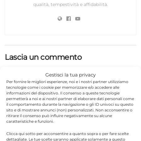
qualità, tempestività e affidabilità.
Lascia un commento
Il tuo indirizzo email non sarà pubblicato.
I campi
Gestisci la tua privacy
*
obbligatori sono contrassegnati
Per fornire le migliori esperienze, noi e i nostri partner utilizziamo
tecnologie come i cookie per memorizzare e/o accedere alle
*
Commento
informazioni del dispositivo. Il consenso a queste tecnologie
permetterà a noi e ai nostri partner di elaborare dati personali come
il comportamento durante la navigazione o gli ID univoci su questo
sito e di mostrare annunci (non) personalizzati. Non acconsentire o
ritirare il consenso può influire negativamente su alcune
caratteristiche e funzioni.
Clicca qui sotto per acconsentire a quanto sopra o per fare scelte
dettagliate. Le tue scelte saranno applicate solamente a questo