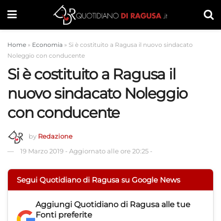
Home
»
Economia
»
Si è costituito a Ragusa il nuovo sindacato
Noleggio con conducente
Si è costituito a Ragusa il
nuovo sindacato Noleggio
con conducente
by
Redazione
19 Marzo 2019
-
Aggiornato alle ore 20:25
-
Segui Quotidiano di Ragusa su Google News
Aggiungi
Quotidiano di Ragusa
alle tue
Fonti preferite