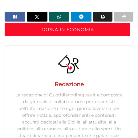
TORNA IN ECONOMIA
Redazione
La redazione di Quotidianodiragusa.it è composta
da giornalisti, collaboratori e professionisti
dell’informazione che ogni giorno lavorano per
offrire notizie, approfondimenti e contenuti
accurati dedicati alla Sicilia, all’attualità, alla
politica, alla cronaca, alla cultura e allo sport. Un
team dinamico e indipendente che garantisce