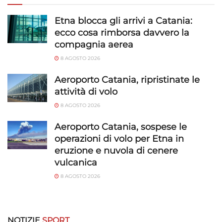
Funzionalità
Sempre attivo
Etna blocca gli arrivi a Catania:
ecco cosa rimborsa davvero la
Abbinare e combinare dati provenienti da altre
compagnia aerea
fonti di dati, Collegare diversi dispositivi,
Identificare i dispositivi in base alle informazioni
8 AGOSTO 2026
trasmesse automaticamente.
Aeroporto Catania, ripristinate le
attività di volo
Utilizzare dati di geolocalizzazione precisi,
Riconoscere i dispositivi in base a informazioni
8 AGOSTO 2026
richieste attivamente.
Aeroporto Catania, sospese le
operazioni di volo per Etna in
Garantire la sicurezza, prevenire e
eruzione e nuvola di cenere
rilevare frodi, correggere errori, Erogare
e presentare pubblicità e contenuto,
vulcanica
Sempre attivo
Salvare e comunicare le scelte sulla
8 AGOSTO 2026
privacy.
NOTIZIE
SPORT