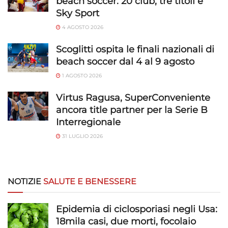
beach soccer: 20 club, tre titoli e
Sky Sport
Garantire la sicurezza, prevenire e
rilevare frodi, correggere errori, Erogare
4 AGOSTO 2026
e presentare pubblicità e contenuto,
Sempre attivo
Scoglitti ospita le finali nazionali di
Salvare e comunicare le scelte sulla
beach soccer dal 4 al 9 agosto
privacy.
1 AGOSTO 2026
Virtus Ragusa, SuperConveniente
ancora title partner per la Serie B
Interregionale
31 LUGLIO 2026
NOTIZIE
SALUTE E BENESSERE
Epidemia di ciclosporiasi negli Usa:
18mila casi, due morti, focolaio