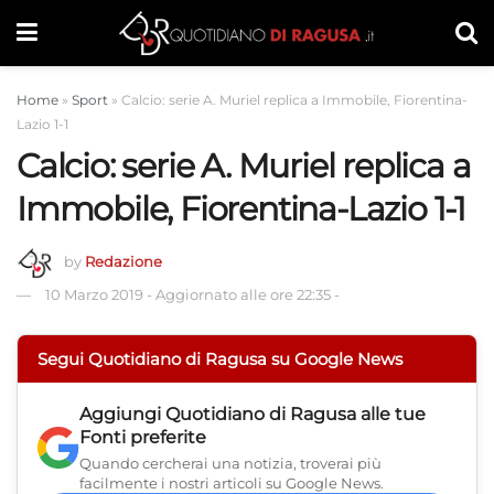
Home
»
Sport
»
Calcio: serie A. Muriel replica a Immobile, Fiorentina-
Lazio 1-1
Calcio: serie A. Muriel replica a
Immobile, Fiorentina-Lazio 1-1
by
Redazione
10 Marzo 2019
-
Aggiornato alle ore 22:35
-
Segui Quotidiano di Ragusa su Google News
Aggiungi
Quotidiano di Ragusa
alle tue
Fonti preferite
Quando cercherai una notizia, troverai più
facilmente i nostri articoli su Google News.