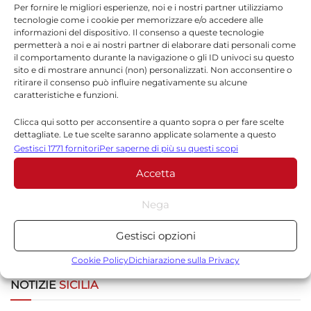
Per fornire le migliori esperienze, noi e i nostri partner utilizziamo
tecnologie come i cookie per memorizzare e/o accedere alle
informazioni del dispositivo. Il consenso a queste tecnologie
*
Nome
permetterà a noi e ai nostri partner di elaborare dati personali come
il comportamento durante la navigazione o gli ID univoci su questo
sito e di mostrare annunci (non) personalizzati. Non acconsentire o
ritirare il consenso può influire negativamente su alcune
caratteristiche e funzioni.
*
Email
Clicca qui sotto per acconsentire a quanto sopra o per fare scelte
dettagliate. Le tue scelte saranno applicate solamente a questo
sito. È possibile modificare le impostazioni in qualsiasi momento,
Gestisci 1771 fornitori
Per saperne di più su questi scopi
compreso il ritiro del consenso, utilizzando i pulsanti della Cookie
Sito web
Accetta
Policy o cliccando sul pulsante di gestione del consenso nella parte
inferiore dello schermo.
Nega
Statistiche
Gestisci opzioni
Archiviare informazioni su dispositivo e/o accedervi, Misurare le
prestazioni degli annunci, Misurare le prestazioni dei contenuti,
Cookie Policy
Dichiarazione sulla Privacy
Comprendere il pubblico attraverso statistiche o la
NOTIZIE
SICILIA
combinazione di dati provenienti da fonti diverse.