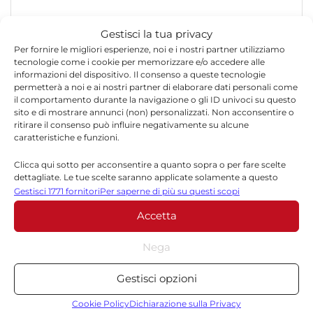
Gestisci la tua privacy
Per fornire le migliori esperienze, noi e i nostri partner utilizziamo
tecnologie come i cookie per memorizzare e/o accedere alle
informazioni del dispositivo. Il consenso a queste tecnologie
permetterà a noi e ai nostri partner di elaborare dati personali come
*
Nome
il comportamento durante la navigazione o gli ID univoci su questo
sito e di mostrare annunci (non) personalizzati. Non acconsentire o
ritirare il consenso può influire negativamente su alcune
caratteristiche e funzioni.
*
Email
Clicca qui sotto per acconsentire a quanto sopra o per fare scelte
dettagliate. Le tue scelte saranno applicate solamente a questo
sito. È possibile modificare le impostazioni in qualsiasi momento,
Gestisci 1771 fornitori
Per saperne di più su questi scopi
compreso il ritiro del consenso, utilizzando i pulsanti della Cookie
Sito web
Accetta
Policy o cliccando sul pulsante di gestione del consenso nella parte
inferiore dello schermo.
Nega
Statistiche
Gestisci opzioni
Archiviare informazioni su dispositivo e/o accedervi, Misurare le
prestazioni degli annunci, Misurare le prestazioni dei contenuti,
Cookie Policy
Dichiarazione sulla Privacy