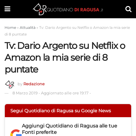
Home
»
Attualità
»
Tv: Dario Argento su Netflix o Amazon la mia serie
di 8 puntate
Tv: Dario Argento su Netflix o
Amazon la mia serie di 8
puntate
by
Redazione
8 Marzo 2019
-
Aggiornato alle ore 19:17
-
Segui Quotidiano di Ragusa su Google News
Aggiungi
Quotidiano di Ragusa
alle tue
Fonti preferite