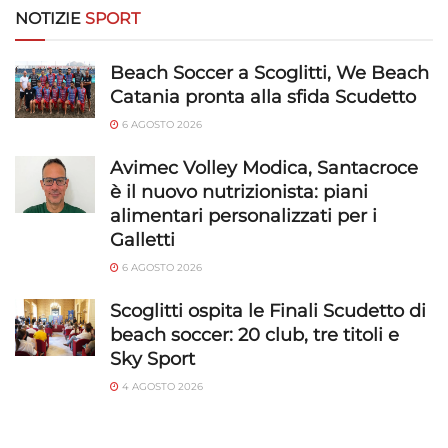
Riconoscere i dispositivi in base a informazioni
NOTIZIE
SPORT
richieste attivamente.
Beach Soccer a Scoglitti, We Beach
Garantire la sicurezza, prevenire e
Catania pronta alla sfida Scudetto
rilevare frodi, correggere errori, Erogare
6 AGOSTO 2026
e presentare pubblicità e contenuto,
Sempre attivo
Salvare e comunicare le scelte sulla
Avimec Volley Modica, Santacroce
privacy.
è il nuovo nutrizionista: piani
alimentari personalizzati per i
Galletti
6 AGOSTO 2026
Scoglitti ospita le Finali Scudetto di
beach soccer: 20 club, tre titoli e
Sky Sport
4 AGOSTO 2026