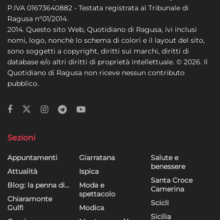
P.IVA 01673640882 - Testata registrata al Tribunale di
Ragusa n°01/2014.
2014. Questo sito Web, Quotidiano di Ragusa, ivi inclusi
nomi, logo, nonchè lo schema di colori e il layout del sito,
sono soggetti a copyright, diritti sui marchi, diritti di
database e/o altri diritti di proprietà intellettuale. © 2026. Il
Quotidiano di Ragusa non riceve nessun contributo
pubblico.
Sezioni
Appuntamenti
Giarratana
Salute e
benessere
Attualità
Ispica
Santa Croce
Blog: la penna di…
Moda e
Camerina
spettacolo
Chiaramonte
Scicli
Gulfi
Modica
Sicilia