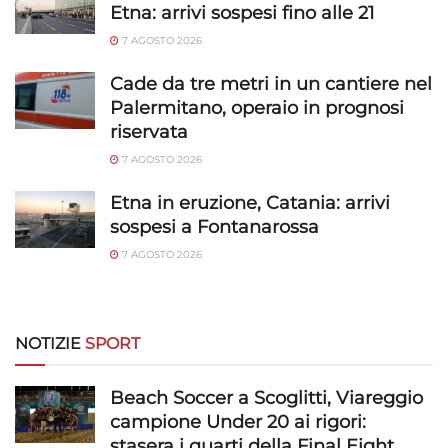
Etna: arrivi sospesi fino alle 21
Garantire la sicurezza, prevenire e
rilevare frodi, correggere errori, Erogare
7 AGOSTO 2026
e presentare pubblicità e contenuto,
Sempre attivo
Cade da tre metri in un cantiere nel
Salvare e comunicare le scelte sulla
Palermitano, operaio in prognosi
privacy.
riservata
7 AGOSTO 2026
Etna in eruzione, Catania: arrivi
sospesi a Fontanarossa
7 AGOSTO 2026
NOTIZIE
SPORT
Beach Soccer a Scoglitti, Viareggio
campione Under 20 ai rigori:
stasera i quarti della Final Eight