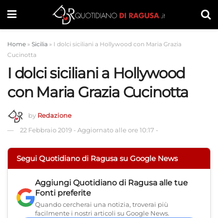
Home
»
Sicilia
»
I dolci siciliani a Hollywood con Maria Grazia
Cucinotta
I dolci siciliani a Hollywood
con Maria Grazia Cucinotta
by
Redazione
22 Febbraio 2019
-
Aggiornato alle ore 10:17
-
Segui Quotidiano di Ragusa su Google News
Aggiungi
Quotidiano di Ragusa
alle tue
Fonti preferite
Quando cercherai una notizia, troverai più
facilmente i nostri articoli su Google News.