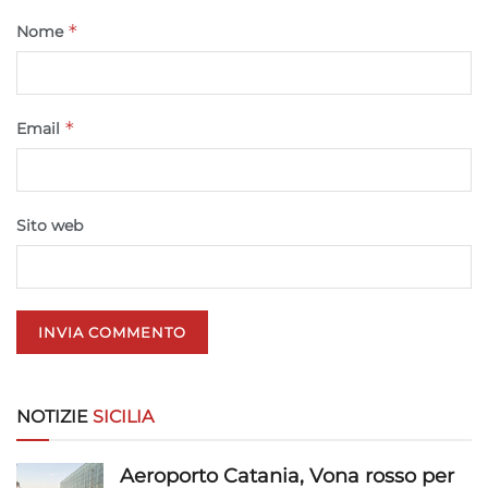
Marketing
*
Nome
Archiviare informazioni su dispositivo e/o accedervi, Utilizzare
dati limitati per la selezione della pubblicità, Creare profili per la
pubblicità personalizzata, Utilizzare profili per la selezione di
pubblicità personalizzata, Creare profili per la personalizzazione
*
Email
dei contenuti, Utilizzare profili per la selezione di contenuti
personalizzati, Sviluppare e migliorare i servizi, Utilizzare dati
limitati per la selezione dei contenuti.
Sito web
Funzionalità
Sempre attivo
Abbinare e combinare dati provenienti da altre
fonti di dati, Collegare diversi dispositivi,
Identificare i dispositivi in base alle informazioni
trasmesse automaticamente.
Utilizzare dati di geolocalizzazione precisi,
NOTIZIE
SICILIA
Riconoscere i dispositivi in base a informazioni
richieste attivamente.
Aeroporto Catania, Vona rosso per