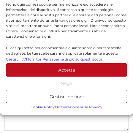
tecnologie come i cookie per memorizzare e/o accedere alle
informazioni del dispositivo. Il consenso a queste tecnologie
permetterà a noi e ai nostri partner di elaborare dati personali come
il comportamento durante la navigazione o gli ID univoci su questo
sito e di mostrare annunci (non) personalizzati. Non acconsentire o
ritirare il consenso può influire negativamente su alcune
Lascia un commento
caratteristiche e funzioni.
Clicca qui sotto per acconsentire a quanto sopra o per fare scelte
Il tuo indirizzo email non sarà pubblicato.
I campi
dettagliate. Le tue scelte saranno applicate solamente a questo
*
obbligatori sono contrassegnati
sito. È possibile modificare le impostazioni in qualsiasi momento,
Gestisci 1771 fornitori
Per saperne di più su questi scopi
compreso il ritiro del consenso, utilizzando i pulsanti della Cookie
*
Commento
Accetta
Policy o cliccando sul pulsante di gestione del consenso nella parte
inferiore dello schermo.
Nega
Statistiche
Gestisci opzioni
Archiviare informazioni su dispositivo e/o accedervi, Misurare le
prestazioni degli annunci, Misurare le prestazioni dei contenuti,
Cookie Policy
Dichiarazione sulla Privacy
Comprendere il pubblico attraverso statistiche o la
combinazione di dati provenienti da fonti diverse.