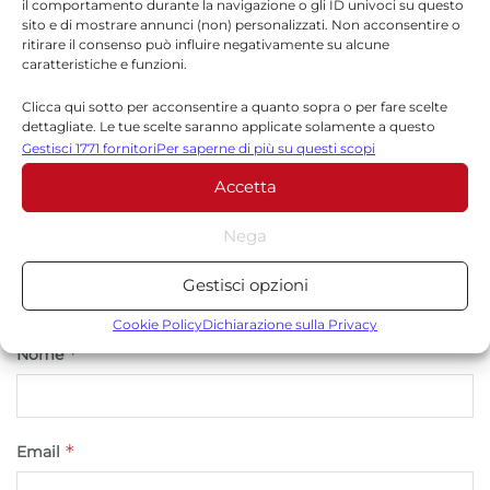
il comportamento durante la navigazione o gli ID univoci su questo
Il tuo indirizzo email non sarà pubblicato.
I campi
sito e di mostrare annunci (non) personalizzati. Non acconsentire o
*
obbligatori sono contrassegnati
ritirare il consenso può influire negativamente su alcune
caratteristiche e funzioni.
*
Commento
Clicca qui sotto per acconsentire a quanto sopra o per fare scelte
dettagliate. Le tue scelte saranno applicate solamente a questo
sito. È possibile modificare le impostazioni in qualsiasi momento,
Gestisci 1771 fornitori
Per saperne di più su questi scopi
compreso il ritiro del consenso, utilizzando i pulsanti della Cookie
Accetta
Policy o cliccando sul pulsante di gestione del consenso nella parte
inferiore dello schermo.
Nega
Statistiche
Gestisci opzioni
Archiviare informazioni su dispositivo e/o accedervi, Misurare le
prestazioni degli annunci, Misurare le prestazioni dei contenuti,
Cookie Policy
Dichiarazione sulla Privacy
Comprendere il pubblico attraverso statistiche o la
*
Nome
combinazione di dati provenienti da fonti diverse.
Marketing
*
Email
Archiviare informazioni su dispositivo e/o accedervi, Utilizzare
dati limitati per la selezione della pubblicità, Creare profili per la