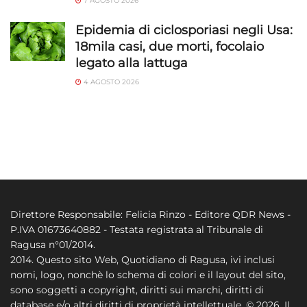
7 AGOSTO 2026
Epidemia di ciclosporiasi negli Usa:
18mila casi, due morti, focolaio
legato alla lattuga
4 AGOSTO 2026
Direttore Responsabile: Felicia Rinzo - Editore QDR News -
P.IVA 01673640882 - Testata registrata al Tribunale di
Ragusa n°01/2014.
2014. Questo sito Web, Quotidiano di Ragusa, ivi inclusi
nomi, logo, nonchè lo schema di colori e il layout del sito,
sono soggetti a copyright, diritti sui marchi, diritti di
database e/o altri diritti di proprietà intellettuale. © 2026. Il