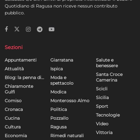
Quotidiano di Ragusa non riceve nessun contributo
pubblico.
Sezioni
Appuntamenti
Giarratana
Salute e
benessere
Attualità
Ispica
Santa Croce
Blog: la penna di…
Moda e
Camerina
spettacolo
Chiaramonte
Scicli
Gulfi
Modica
Sicilia
Comiso
Monterosso Almo
Sport
Cronaca
Politica
Tecnologie
Cucina
Pozzallo
Video
Cultura
Ragusa
Vittoria
Economia
Rimedi naturali