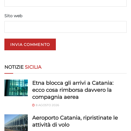
pubblicità personalizzata, Utilizzare profili per la selezione di
pubblicità personalizzata, Creare profili per la personalizzazione
Sito web
dei contenuti, Utilizzare profili per la selezione di contenuti
personalizzati, Sviluppare e migliorare i servizi, Utilizzare dati
limitati per la selezione dei contenuti.
Funzionalità
Sempre attivo
Abbinare e combinare dati provenienti da altre
fonti di dati, Collegare diversi dispositivi,
NOTIZIE
SICILIA
Identificare i dispositivi in base alle informazioni
trasmesse automaticamente.
Etna blocca gli arrivi a Catania:
Utilizzare dati di geolocalizzazione precisi,
ecco cosa rimborsa davvero la
Riconoscere i dispositivi in base a informazioni
compagnia aerea
richieste attivamente.
8 AGOSTO 2026
Aeroporto Catania, ripristinate le
Garantire la sicurezza, prevenire e
rilevare frodi, correggere errori, Erogare
attività di volo
e presentare pubblicità e contenuto,
Sempre attivo