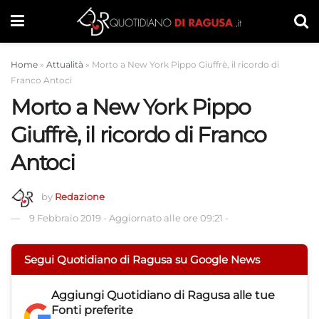
Home
»
Attualità
»
Morto a New York Pippo Giuffrè, il ricordo di
Franco Antoci
Morto a New York Pippo
Giuffrè, il ricordo di Franco
Antoci
by
Redazione
9 Febbraio 2019
-
Aggiornato alle ore 09:21
-
Segui Quotidiano di Ragusa su Google News
Aggiungi
Quotidiano di Ragusa
alle tue
Fonti preferite