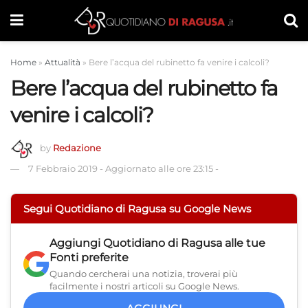
Home
»
Attualità
»
Bere l’acqua del rubinetto fa venire i calcoli?
Bere l’acqua del rubinetto fa
venire i calcoli?
by
Redazione
7 Febbraio 2019
-
Aggiornato alle ore 23:15
-
Segui Quotidiano di Ragusa su Google News
Aggiungi
Quotidiano di Ragusa
alle tue
Fonti preferite
Quando cercherai una notizia, troverai più
facilmente i nostri articoli su Google News.