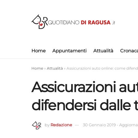
Home
Appuntamenti
Attualità
Cronac
Home
»
Attualità
»
Assicurazioni auto online: come difende
Assicurazioni au
difendersi dalle 
by
Redazione
30 Gennaio 2019
-
Aggiornat