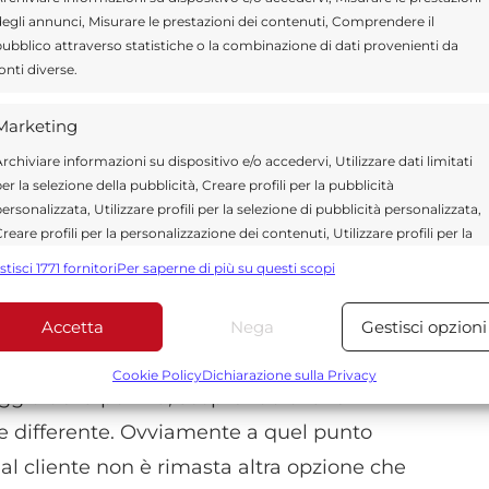
egli annunci, Misurare le prestazioni dei contenuti, Comprendere il
ubblico attraverso statistiche o la combinazione di dati provenienti da
onti diverse.
risparmiare tanti soldi ma ci si espone
di è bene avere sempre occhi aperti e porre
Marketing
mpagnia migliore per le nostre esigenze.
rchiviare informazioni su dispositivo e/o accedervi, Utilizzare dati limitati
le quali si possono imbattere i clienti meno
er la selezione della pubblicità, Creare profili per la pubblicità
ersonalizzata, Utilizzare profili per la selezione di pubblicità personalizzata,
n cinquantunenne di origine napoletana che
reare profili per la personalizzazione dei contenuti, Utilizzare profili per la
la ricerca di un’assicurazione conveniente si
elezione di contenuti personalizzati, Sviluppare e migliorare i servizi,
stisci 1771 fornitori
Per saperne di più su questi scopi
tilizzare dati limitati per la selezione dei contenuti.
siciliano che gli ha proposto una polizza
ero conveniente, richiedendo il pagamento di
Accetta
Nega
Gestisci opzioni
Funzionalità
Sempre attiv
a cosa non ha insospettito il cliente fino a
bbinare e combinare dati provenienti da altre fonti di dati,
Cookie Policy
Dichiarazione sulla Privacy
ggio della polizza, scoprendo di aver
ollegare diversi dispositivi, Identificare i dispositivi in base
alle informazioni trasmesse automaticamente.
 differente. Ovviamente a quel punto
 al cliente non è rimasta altra opzione che
Utilizzare dati di geolocalizzazione precisi, Riconoscere i