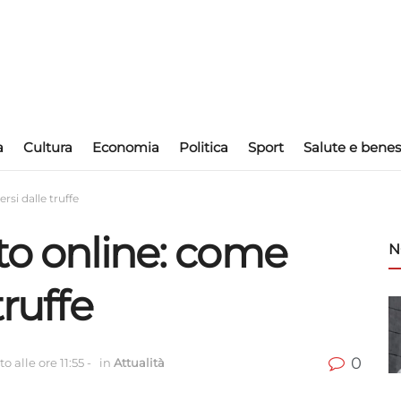
a
Cultura
Economia
Politica
Sport
Salute e benes
rsi dalle truffe
to online: come
N
truffe
0
o alle ore 11:55
-
in
Attualità