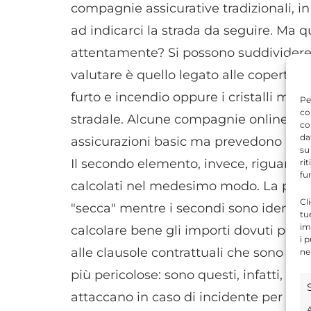
compagnie assicurative tradizionali, i
ad indicarci la strada da seguire. Ma 
attentamente? Si possono suddividere 
valutare è quello legato alle coperture 
furto e incendio oppure i cristalli ma 
Pe
co
stradale. Alcune compagnie online pro
co
da
assicurazioni basic ma prevedono pagam
su
Il secondo elemento, invece, riguarda l
ri
fu
calcolati nel medesimo modo. La prima,
Cl
"secca" mentre i secondi sono identifi
tu
im
calcolare bene gli importi dovuti per n
i 
alle clausole contrattuali che sono que
ne
più pericolose: sono questi, infatti, gl
attaccano in caso di incidente per non r
A