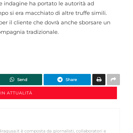
e indagine ha portato le autorità ad
dispositivi in base a informazioni richieste attivamente.
po si era macchiato di altre truffe simili.
Garantire la sicurezza, prevenire e rilevare frodi,
per il cliente che dovrà anche sborsare un
correggere errori, Erogare e presentare
Sempre attiv
ompagnia tradizionale.
pubblicità e contenuto, Salvare e comunicare le
scelte sulla privacy.
Send
Share
IN ATTUALITÀ
ragusa.it è composta da giornalisti, collaboratori e