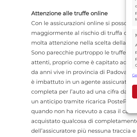
d
Attenzione alle truffe online
p
f
Con le assicurazioni online si possono 
maggiormente al rischio di truffa quin
molta attenzione nella scelta della co
A
Sono parecchie purtroppo le truffe nel
p
p
attenti, proprio come è capitato ad u
C
da anni vive in provincia di Padova. Al
s
Ge
U
è imbattuto in un agente assicurativo 
completa per l’auto ad una cifra davv
un anticipo tramite ricarica PostePay. L
A
quando non ha ricevuto a casa il carte
C
acquistato qualcosa di completamente
dell’assicuratore più nessuna traccia e