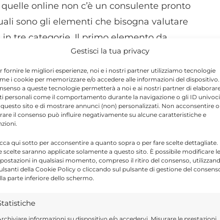
n quelle online non c’è un consulente pronto
quali sono gli elementi che bisogna valutare
in tre categorie. Il primo elemento da
Gestisci la tua privacy
accessorie, ossia di garanzie che tutelano il
anche quelle che garantiscono l’assistenza
r fornire le migliori esperienze, noi e i nostri partner utilizziamo tecnologie
me i cookie per memorizzare e/o accedere alle informazioni del dispositivo. 
pongono tariffe molto convenienti per le
nsenso a queste tecnologie permetterà a noi e ai nostri partner di elaborar
ti personali come il comportamento durante la navigazione o gli ID univoci
enti salati per queste ulteriori coperture.
 questo sito e di mostrare annunci (non) personalizzati. Non acconsentire o
a franchigia e gli scoperti che non sono
tirare il consenso può influire negativamente su alcune caratteristiche e
nzioni.
 infatti, viene contraddistinta da una cifra
icca qui sotto per acconsentire a quanto sopra o per fare scelte dettagliate.
cati da una percentuale: è importante
e scelte saranno applicate solamente a questo sito. È possibile modificare l
postazioni in qualsiasi momento, compreso il ritiro del consenso, utilizzan
on incorrere in brutte sorprese. Infine occhio
pulsanti della Cookie Policy o cliccando sul pulsante di gestione del consens
lle nelle quali si possono annidare le insidie
lla parte inferiore dello schermo.
i appigli maggiori ai quali le compagnie si
Statistiche
isarcire l’assicurato.
rchiviare informazioni su dispositivo e/o accedervi, Misurare le prestazioni