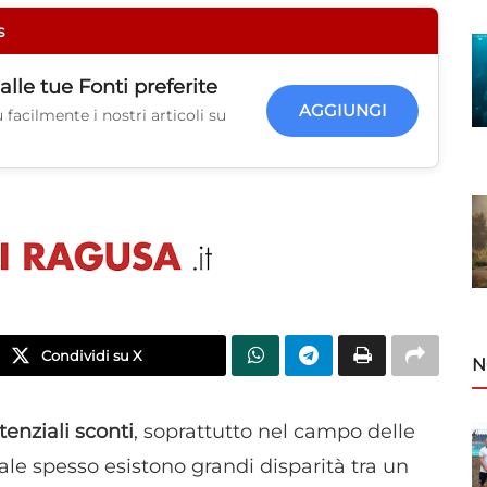
s
alle tue
Fonti preferite
AGGIUNGI
facilmente i nostri articoli su
Condividi su X
N
enziali sconti
, soprattutto nel campo delle
uale spesso esistono grandi disparità tra un