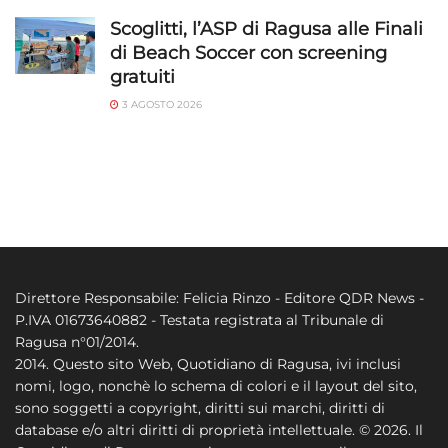
Scoglitti, l’ASP di Ragusa alle Finali
di Beach Soccer con screening
gratuiti
3 AGOSTO 2026
Direttore Responsabile: Felicia Rinzo - Editore QDR News -
P.IVA 01673640882 - Testata registrata al Tribunale di
Ragusa n°01/2014.
2014. Questo sito Web, Quotidiano di Ragusa, ivi inclusi
nomi, logo, nonchè lo schema di colori e il layout del sito,
sono soggetti a copyright, diritti sui marchi, diritti di
database e/o altri diritti di proprietà intellettuale. © 2026. Il