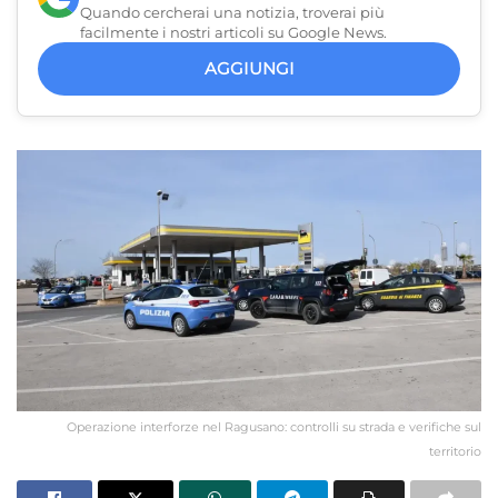
Quando cercherai una notizia, troverai più
facilmente i nostri articoli su Google News.
AGGIUNGI
Operazione interforze nel Ragusano: controlli su strada e verifiche sul
territorio