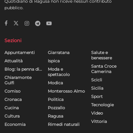
Quotidiano di Ragusa non riceve nessun contributo
pubblico.
Sezioni
Appuntamenti
Giarratana
Salute e
benessere
Attualità
Ispica
Santa Croce
Blog: la penna di…
Moda e
Camerina
spettacolo
Chiaramonte
Scicli
Gulfi
Modica
Sicilia
Comiso
Monterosso Almo
Sport
Cronaca
Politica
Tecnologie
Cucina
Pozzallo
Video
Cultura
Ragusa
Vittoria
Economia
Rimedi naturali