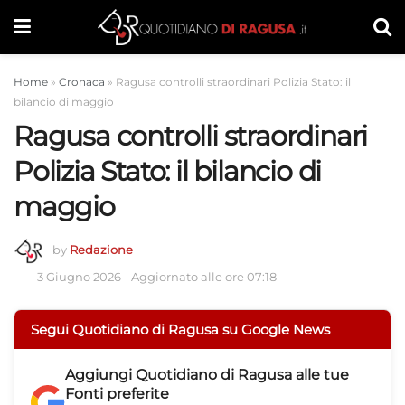
Home
»
Cronaca
»
Ragusa controlli straordinari Polizia Stato: il
bilancio di maggio
Ragusa controlli straordinari
Polizia Stato: il bilancio di
maggio
by
Redazione
3 Giugno 2026
-
Aggiornato alle ore 07:18
-
Segui Quotidiano di Ragusa su Google News
Aggiungi
Quotidiano di Ragusa
alle tue
Fonti preferite