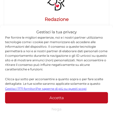
Redazione
La redazione di Quotidianodiragusa.it è composta
Gestisci la tua privacy
da giornalisti, collaboratori e professionisti
Per fornire le migliori esperienze, noi e i nostri partner utilizziamo
dell’informazione che ogni giorno lavorano per
tecnologie come i cookie per memorizzare e/o accedere alle
offrire notizie, approfondimenti e contenuti
informazioni del dispositivo. Il consenso a queste tecnologie
accurati dedicati alla Sicilia, all’attualità, alla
permetterà a noi e ai nostri partner di elaborare dati personali come
politica, alla cronaca, alla cultura e allo sport. Un
il comportamento durante la navigazione o gli ID univoci su questo
sito e di mostrare annunci (non) personalizzati. Non acconsentire o
team dinamico e indipendente che garantisce
ritirare il consenso può influire negativamente su alcune
qualità, tempestività e affidabilità.
caratteristiche e funzioni.
Clicca qui sotto per acconsentire a quanto sopra o per fare scelte
dettagliate. Le tue scelte saranno applicate solamente a questo
sito. È possibile modificare le impostazioni in qualsiasi momento,
Gestisci 1771 fornitori
Per saperne di più su questi scopi
compreso il ritiro del consenso, utilizzando i pulsanti della Cookie
Accetta
Policy o cliccando sul pulsante di gestione del consenso nella parte
inferiore dello schermo.
Lascia un commento
Nega