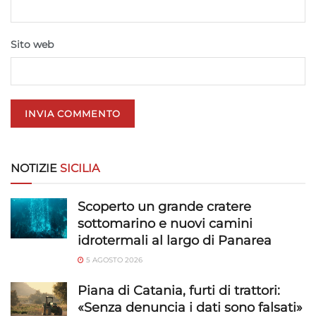
Identificare i dispositivi in base alle informazioni
trasmesse automaticamente.
Sito web
Utilizzare dati di geolocalizzazione precisi,
Riconoscere i dispositivi in base a informazioni
richieste attivamente.
Garantire la sicurezza, prevenire e
rilevare frodi, correggere errori, Erogare
e presentare pubblicità e contenuto,
Sempre attivo
Salvare e comunicare le scelte sulla
NOTIZIE
SICILIA
privacy.
Scoperto un grande cratere
sottomarino e nuovi camini
idrotermali al largo di Panarea
5 AGOSTO 2026
Piana di Catania, furti di trattori:
«Senza denuncia i dati sono falsati»