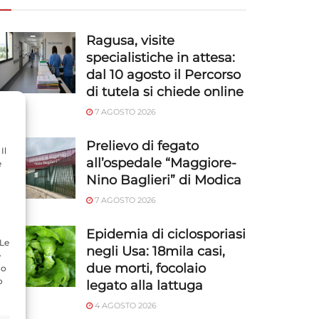
Ragusa, visite
specialistiche in attesa:
dal 10 agosto il Percorso
di tutela si chiede online
7 AGOSTO 2026
Prelievo di fegato
Il
all’ospedale “Maggiore-
e
Nino Baglieri” di Modica
7 AGOSTO 2026
Epidemia di ciclosporiasi
 Le
negli Usa: 18mila casi,
e
due morti, focolaio
do
o
legato alla lattuga
4 AGOSTO 2026