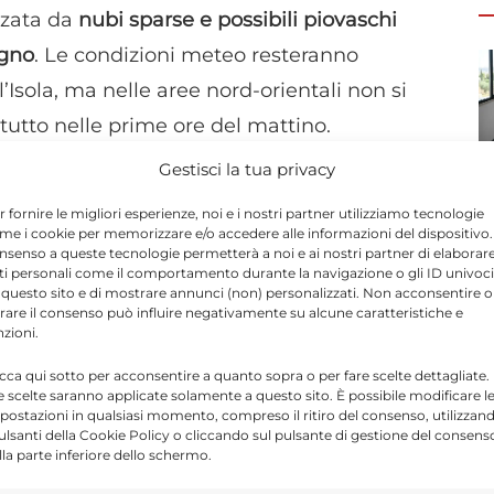
izzata da
nubi sparse e possibili piovaschi
ugno
. Le condizioni meteo resteranno
’Isola, ma nelle aree nord-orientali non si
tutto nelle prime ore del mattino.
Gestisci la tua privacy
nterà
parzialmente nuvoloso o poco nuvoloso
,
r fornire le migliori esperienze, noi e i nostri partner utilizziamo tecnologie
i settori settentrionali orientali. In queste
me i cookie per memorizzare e/o accedere alle informazioni del dispositivo. 
nsenso a queste tecnologie permetterà a noi e ai nostri partner di elaborar
rsi di debole intensità
, mentre nel resto della
ti personali come il comportamento durante la navigazione o gli ID univoci
 questo sito e di mostrare annunci (non) personalizzati. Non acconsentire o
ite.
tirare il consenso può influire negativamente su alcune caratteristiche e
nzioni.
on subirà particolari variazioni. Le nubi
icca qui sotto per acconsentire a quanto sopra o per fare scelte dettagliate.
e scelte saranno applicate solamente a questo sito. È possibile modificare l
enza fenomeni significativi nella maggior
postazioni in qualsiasi momento, compreso il ritiro del consenso, utilizzan
pulsanti della Cookie Policy o cliccando sul pulsante di gestione del consens
lla parte inferiore dello schermo.