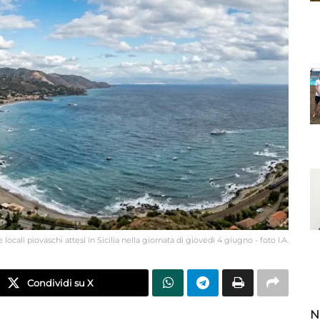
 locali piovaschi attesi in Sicilia nella giornata di giovedì 4 giugno - foto I.A.
Condividi su X
N