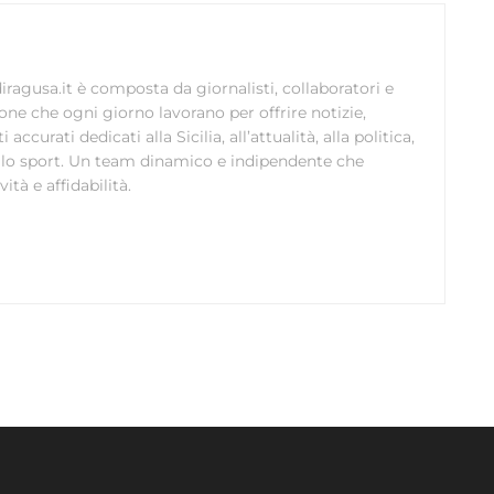
ragusa.it è composta da giornalisti, collaboratori e
ione che ogni giorno lavorano per offrire notizie,
curati dedicati alla Sicilia, all’attualità, alla politica,
 allo sport. Un team dinamico e indipendente che
ità e affidabilità.