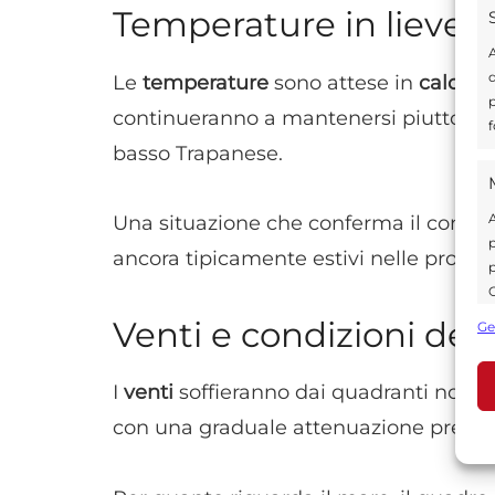
Temperature in lieve 
A
d
Le
temperature
sono attese in
calo sui
p
continueranno a mantenersi piuttosto e
f
basso Trapanese.
A
Una situazione che conferma il contrasto
p
ancora tipicamente estivi nelle provinc
p
C
s
Venti e condizioni del
Ge
U
I
venti
soffieranno dai quadranti nord
con una graduale attenuazione previs
A
C