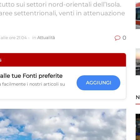
tto sui settori nord-orientali dell’Isola.
ree settentrionali, venti in attenuazione
0
alle ore 21:04
-
in
Attualità
s
alle tue
Fonti preferite
AGGIUNGI
facilmente i nostri articoli su
N