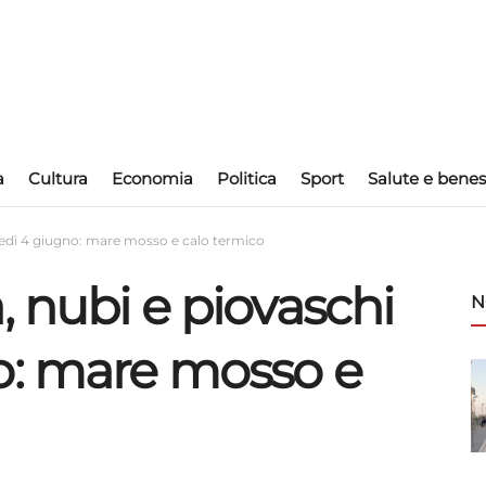
a
Cultura
Economia
Politica
Sport
Salute e benes
vedì 4 giugno: mare mosso e calo termico
, nubi e piovaschi
N
o: mare mosso e