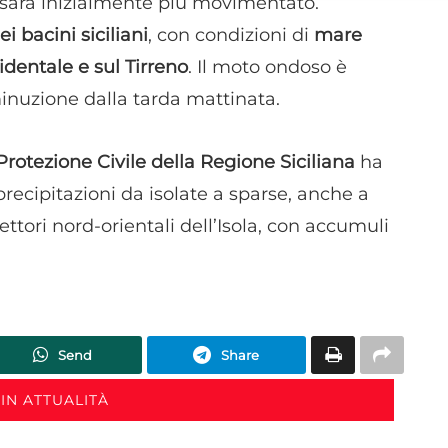
o sarà inizialmente più movimentato.
i bacini siciliani
, con condizioni di
mare
Utilizzare dati di geolocalizzazione precisi, Riconoscere i
dispositivi in base a informazioni richieste attivamente.
identale e sul Tirreno
. Il moto ondoso è
nuzione dalla tarda mattinata.
Garantire la sicurezza, prevenire e rilevare frodi,
correggere errori, Erogare e presentare
Sempre attiv
pubblicità e contenuto, Salvare e comunicare le
rotezione Civile della Regione Siciliana
ha
scelte sulla privacy.
precipitazioni da isolate a sparse, anche a
ettori nord-orientali dell’Isola, con accumuli
Send
Share
IN ATTUALITÀ