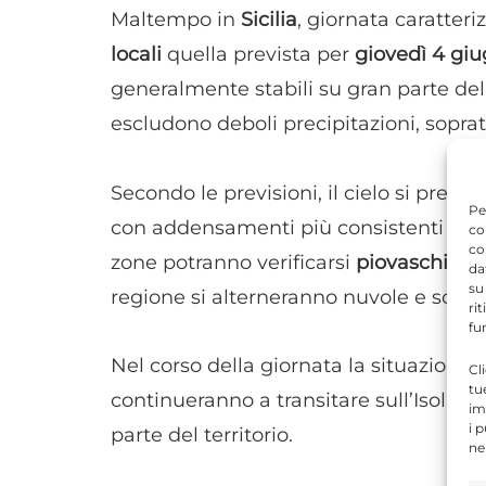
Maltempo in
Sicilia
, giornata caratter
locali
quella prevista per
giovedì 4 gi
generalmente stabili su gran parte dell
escludono deboli precipitazioni, soprat
Secondo le previsioni, il cielo si prese
Pe
con addensamenti più consistenti lungo 
co
co
zone potranno verificarsi
piovaschi spa
da
su
regione si alterneranno nuvole e schiar
ri
fu
Nel corso della giornata la situazione n
Cl
tu
continueranno a transitare sull’Isola s
im
i 
parte del territorio.
ne