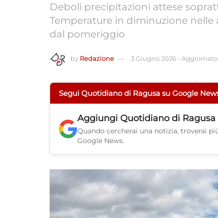
Deboli precipitazioni attese soprattu
Temperature in diminuzione nelle a
dal pomeriggio
by
Redazione
3 Giugno 2026
-
Aggiornato 
Segui Quotidiano di Ragusa su Google New
Aggiungi
Quotidiano di Ragusa
Quando cercherai una notizia, troverai più 
Google News.