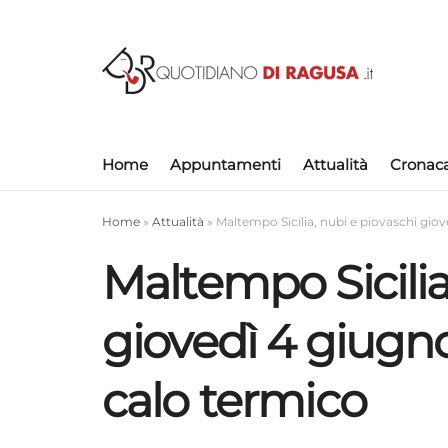
Home
Appuntamenti
Attualità
Cronac
Home
»
Attualità
»
Maltempo Sicilia, nubi e piovaschi gio
Maltempo Sicilia
giovedì 4 giugn
calo termico