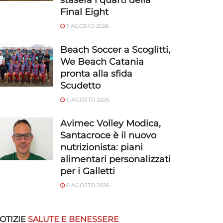
stasera i quarti della
Final Eight
7 AGOSTO 2026
Beach Soccer a Scoglitti,
We Beach Catania
pronta alla sfida
Scudetto
6 AGOSTO 2026
Avimec Volley Modica,
Santacroce è il nuovo
nutrizionista: piani
alimentari personalizzati
per i Galletti
6 AGOSTO 2026
OTIZIE
SALUTE E BENESSERE