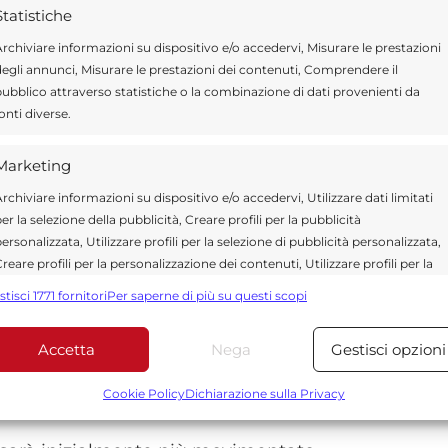
diminuzione
Statistiche
rchiviare informazioni su dispositivo e/o accedervi, Misurare le prestazioni
egli annunci, Misurare le prestazioni dei contenuti, Comprendere il
 settori settentrionali della Sicilia
, mentre
ubblico attraverso statistiche o la combinazione di dati provenienti da
levate nelle aree centro-orientali e nel
onti diverse.
Marketing
rchiviare informazioni su dispositivo e/o accedervi, Utilizzare dati limitati
 tra le diverse zone dell’Isola, con valori
er la selezione della pubblicità, Creare profili per la pubblicità
e meridionali e orientali.
ersonalizzata, Utilizzare profili per la selezione di pubblicità personalizzata,
reare profili per la personalizzazione dei contenuti, Utilizzare profili per la
elezione di contenuti personalizzati, Sviluppare e migliorare i servizi,
 mare
stisci 1771 fornitori
Per saperne di più su questi scopi
tilizzare dati limitati per la selezione dei contenuti.
Accetta
Nega
Gestisci opzioni
-occidentali, generalmente
deboli o moderati
,
Funzionalità
Sempre attiv
ta dal pomeriggio.
bbinare e combinare dati provenienti da altre fonti di dati,
Cookie Policy
Dichiarazione sulla Privacy
ollegare diversi dispositivi, Identificare i dispositivi in base
alle informazioni trasmesse automaticamente.