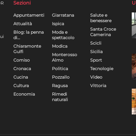
Sezioni
U
DR
Appuntamenti
Giarratana
Salute e
benessere
Attualità
Ispica
Santa Croce
Blog: la penna
Moda e
Camerina
ui
di…
spettacolo
Scicli
Chiaramonte
Modica
Gulfi
Sicilia
Monterosso
Comiso
Almo
Sport
Cronaca
Politica
Tecnologie
Cucina
Pozzallo
Video
Cultura
Ragusa
Vittoria
Economia
Rimedi
naturali