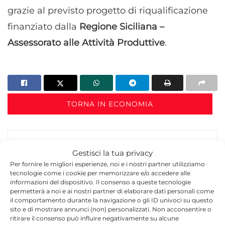
grazie al previsto progetto di riqualificazione
finanziato dalla
Regione Siciliana –
Assessorato alle Attività Produttive
.
TORNA IN ECONOMIA
Gestisci la tua privacy
Per fornire le migliori esperienze, noi e i nostri partner utilizziamo
tecnologie come i cookie per memorizzare e/o accedere alle
informazioni del dispositivo. Il consenso a queste tecnologie
permetterà a noi e ai nostri partner di elaborare dati personali come
Redazione
il comportamento durante la navigazione o gli ID univoci su questo
sito e di mostrare annunci (non) personalizzati. Non acconsentire o
La redazione di Quotidianodiragusa.it è composta
ritirare il consenso può influire negativamente su alcune
da giornalisti, collaboratori e professionisti