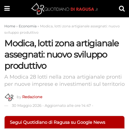
Home
»
Economia
»
Modica, lotti zona artigianale assegnati: nuovo
sviluppo produttivo
Modica, lotti zona artigianale
assegnati: nuovo sviluppo
produttivo
A Modica 28 lotti nella zona artigianale pronti
per nuove imprese e investimenti sul territorio
by
Redazione
30 Maggio 2026
-
Aggiornato alle ore 14:47
-
Segui Quotidiano di Ragusa su Google News