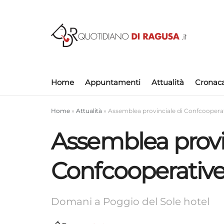
Home
Appuntamenti
Attualità
Cronac
Home
»
Attualità
»
Assemblea provinciale di Confcoopera
Assemblea provi
Confcooperativ
Domani a Poggio del Sole hotel