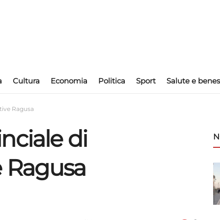
a
Cultura
Economia
Politica
Sport
Salute e benes
tive Ragusa
nciale di
N
e Ragusa