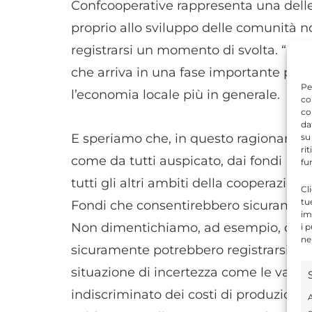
Confcooperative rappresenta una delle f
proprio allo sviluppo delle comunità n
registrarsi un momento di svolta. “Un’
che arriva in una fase importante per
Pe
l’economia locale più in generale.
co
co
da
E speriamo che, in questo ragionamento
su
ri
come da tutti auspicato, dai fondi Pnr
fu
tutti gli altri ambiti della cooperazione
Cl
tu
Fondi che consentirebbero sicuramente
im
Non dimentichiamo, ad esempio, che nell
i 
ne
sicuramente potrebbero registrarsi del
situazione di incertezza come le varie
indiscriminato dei costi di produzion
A