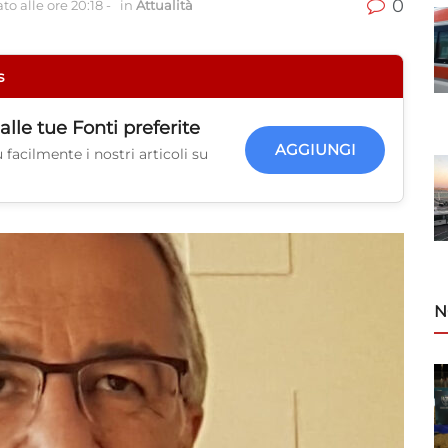
0
to alle ore 20:18
-
in
Attualità
s
alle tue
Fonti preferite
AGGIUNGI
facilmente i nostri articoli su
N