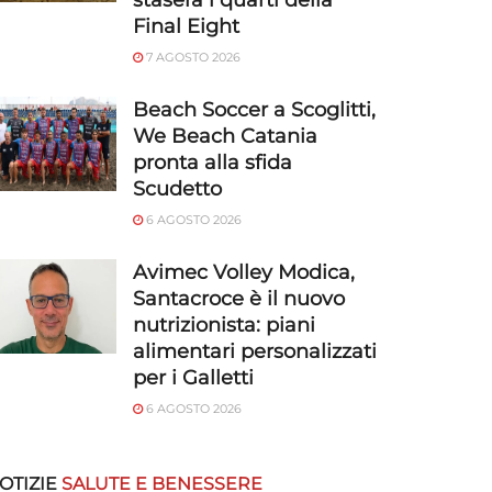
stasera i quarti della
Final Eight
7 AGOSTO 2026
Beach Soccer a Scoglitti,
We Beach Catania
pronta alla sfida
Scudetto
6 AGOSTO 2026
Avimec Volley Modica,
Santacroce è il nuovo
nutrizionista: piani
alimentari personalizzati
per i Galletti
6 AGOSTO 2026
OTIZIE
SALUTE E BENESSERE