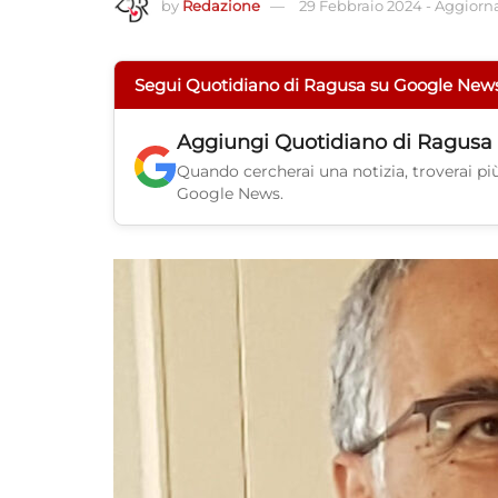
by
Redazione
29 Febbraio 2024
-
Aggiorna
Segui Quotidiano di Ragusa su Google New
Aggiungi
Quotidiano di Ragusa
Quando cercherai una notizia, troverai più 
Google News.