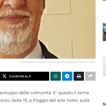
Presidente uscente Confcooperative Ragusa Gianni Gulino
Condividi su X
viluppo delle comunità. E’ questo il tema
zo, dalle 15, a Poggio del sole hotel, sulla
N