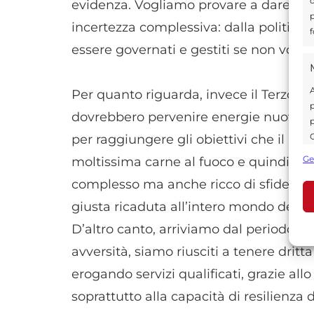
d
evidenza. Vogliamo provare a dare il n
p
incertezza complessiva: dalla politica
f
essere governati e gestiti se non vogli
A
Per quanto riguarda, invece il Terzo se
p
dovrebbero pervenire energie nuove, fo
p
C
per raggiungere gli obiettivi che il legi
s
Ge
moltissima carne al fuoco e quindi i
U
complesso ma anche ricco di sfide da s
giusta ricaduta all’intero mondo della
A
D’altro canto, arriviamo dal periodo pa
C
avversità, siamo riusciti a tenere dritt
erogando servizi qualificati, grazie al
soprattutto alla capacità di resilienza d