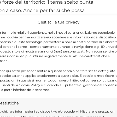
orze del territorio: il tema scelto punta
on a caso. Anche per far sì che possa
assemblea – sottolinea il presidente Gulino –
Gestisci la tua privacy
 la nostra organizzazione ma anche per
r fornire le migliori esperienze, noi e i nostri partner utilizziamo tecnologie
me i cookie per memorizzare e/o accedere alle informazioni del dispositivo. 
nsenso a queste tecnologie permetterà a noi e ai nostri partner di elaborar
ti personali come il comportamento durante la navigazione o gli ID univoci
, un ruolo cruciale possa essere svolto,
 questo sito e di mostrare annunci (non) personalizzati. Non acconsentire o
tirare il consenso può influire negativamente su alcune caratteristiche e
r non solo per il Terzo settore ma anche per
nzioni.
, dal comparto agricolo a quello edilizio.
icca qui sotto per acconsentire a quanto sopra o per fare scelte dettagliate.
e scelte saranno applicate solamente a questo sito. È possibile modificare l
 un recupero in una fase molto delicata.
postazioni in qualsiasi momento, compreso il ritiro del consenso, utilizzan
’edilizia è terminato l’effetto 110 e
pulsanti della Cookie Policy o cliccando sul pulsante di gestione del consens
lla parte inferiore dello schermo.
le ripercussioni. In campo agricolo c’è una
 recenti proteste, dovute all’aumento
Statistiche
e, hanno messo e stanno mettendo in
rchiviare informazioni su dispositivo e/o accedervi, Misurare le prestazioni