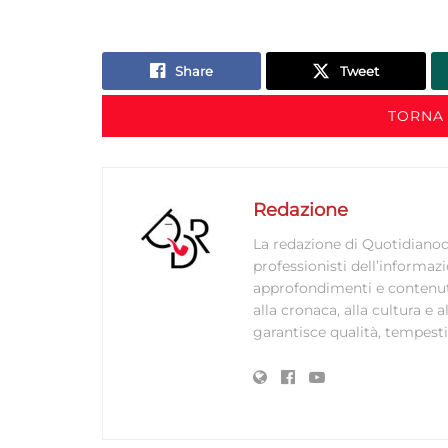
Share
Tweet
TORNA 
Redazione
La redazione di Quotidianodi
professionisti dell’informaz
approfondimenti e contenuti ac
alla cronaca, alla cultura e
garantisce qualità, tempestiv