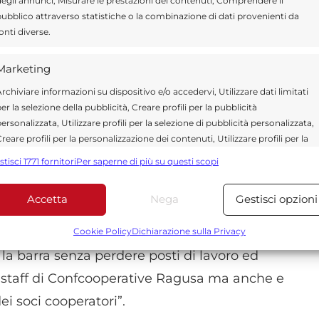
egli annunci, Misurare le prestazioni dei contenuti, Comprendere il
ostro contributo per uscire da una fase di
ubblico attraverso statistiche o la combinazione di dati provenienti da
 all’economia, con effetti domino che devono
onti diverse.
amo arrivare a momenti di seria difficoltà.
Marketing
rchiviare informazioni su dispositivo e/o accedervi, Utilizzare dati limitati
ttore stanno per aprirsi i nuovi bandi e quindi
er la selezione della pubblicità, Creare profili per la pubblicità
ndi che si spera possano essere utilizzati
ersonalizzata, Utilizzare profili per la selezione di pubblicità personalizzata,
reare profili per la personalizzazione dei contenuti, Utilizzare profili per la
slatore si è prefissato. Riteniamo che ci sia
elezione di contenuti personalizzati, Sviluppare e migliorare i servizi,
stisci 1771 fornitori
Per saperne di più su questi scopi
l prossimo sarà un mandato abbastanza
tilizzare dati limitati per la selezione dei contenuti.
apere cogliere al meglio per garantire la
Accetta
Nega
Gestisci opzioni
Funzionalità
Sempre attiv
 cooperazione della provincia di Ragusa.
bbinare e combinare dati provenienti da altre fonti di dati,
ndemico in cui, a dispetto di tutte le
Cookie Policy
Dichiarazione sulla Privacy
ollegare diversi dispositivi, Identificare i dispositivi in base
a la barra senza perdere posti di lavoro ed
alle informazioni trasmesse automaticamente.
lo staff di Confcooperative Ragusa ma anche e
Utilizzare dati di geolocalizzazione precisi, Riconoscere i
ei soci cooperatori”.
dispositivi in base a informazioni richieste attivamente.