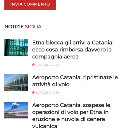
personalizzati, Sviluppare e migliorare i servizi, Utilizzare dati
limitati per la selezione dei contenuti.
Funzionalità
Sempre attivo
NOTIZIE
SICILIA
Abbinare e combinare dati provenienti da altre
fonti di dati, Collegare diversi dispositivi,
Etna blocca gli arrivi a Catania:
Identificare i dispositivi in base alle informazioni
ecco cosa rimborsa davvero la
trasmesse automaticamente.
compagnia aerea
8 AGOSTO 2026
Utilizzare dati di geolocalizzazione precisi,
Riconoscere i dispositivi in base a informazioni
Aeroporto Catania, ripristinate le
richieste attivamente.
attività di volo
8 AGOSTO 2026
Garantire la sicurezza, prevenire e
rilevare frodi, correggere errori, Erogare
Aeroporto Catania, sospese le
e presentare pubblicità e contenuto,
Sempre attivo
operazioni di volo per Etna in
Salvare e comunicare le scelte sulla
eruzione e nuvola di cenere
privacy.
vulcanica