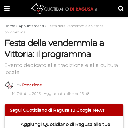
Home
»
Appuntamenti
»
Festa della vendemmia a Vittoria: il
programma
Festa della vendemmia a
Vittoria: il programma
Evento dedicato alla tradizione e alla cultura
locale
by
Redazione
14 Ottobre 2023
-
Aggiornato alle ore 15:48
-
Segui Quotidiano di Ragusa su Google News
Aggiungi
Quotidiano di Ragusa
alle tue