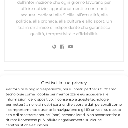
dell’informazione che ogni giorno lavorano per
offrire notizie, approfondimenti e contenuti
accurati dedicati alla Sicilia, all’attualità, alla
politica, alla cronaca, alla cultura e allo sport. Un
team dinamico e indipendente che garantisce
qualità, tempestività e affidabilità.
Lascia un commento
Gestisci la tua privacy
Per fornire le migliori esperienze, noi e i nostri partner utilizziamo
Il tuo indirizzo email non sarà pubblicato.
I campi
tecnologie come i cookie per memorizzare e/o accedere alle
*
obbligatori sono contrassegnati
informazioni del dispositivo. Il consenso a queste tecnologie
permetterà a noi e ai nostri partner di elaborare dati personali come
il comportamento durante la navigazione o gli ID univoci su questo
*
Commento
sito e di mostrare annunci (non) personalizzati. Non acconsentire o
ritirare il consenso può influire negativamente su alcune
caratteristiche e funzioni.