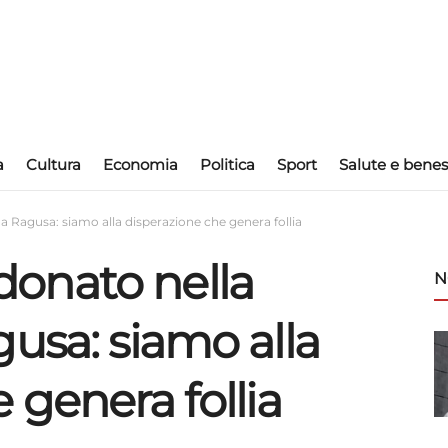
a
Cultura
Economia
Politica
Sport
Salute e benes
 Ragusa: siamo alla disperazione che genera follia
onato nella
N
usa: siamo alla
 genera follia