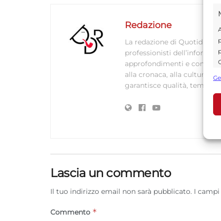
Redazione
A
p
La redazione di Quotidianodi
p
professionisti dell’informaz
C
approfondimenti e contenuti ac
s
alla cronaca, alla cultura e
Ge
U
garantisce qualità, tempestiv
A
C
Lascia un commento
Il tuo indirizzo email non sarà pubblicato.
I campi
*
Commento