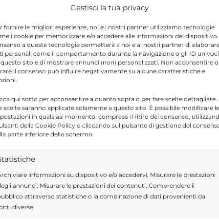
adre di famiglia deve riflettere sul fatto che
Gestisci la tua privacy
tire le situazioni complesse come quelle che
r fornire le migliori esperienze, noi e i nostri partner utilizziamo tecnologie
aniera straordinaria per trovare la strada
me i cookie per memorizzare e/o accedere alle informazioni del dispositivo. 
nsenso a queste tecnologie permetterà a noi e ai nostri partner di elaborar
ttà che, in questo momento, si trova al bivio e
ti personali come il comportamento durante la navigazione o gli ID univoci
 questo sito e di mostrare annunci (non) personalizzati. Non acconsentire o
 deboli, si è completamente disgregato.
tirare il consenso può influire negativamente su alcune caratteristiche e
nzioni.
 è un lampante esempio. Al di là della triste
icca qui sotto per acconsentire a quanto sopra o per fare scelte dettagliate.
e scelte saranno applicate solamente a questo sito. È possibile modificare l
tutti da definire, c’è una Ragusa che soffre e
postazioni in qualsiasi momento, compreso il ritiro del consenso, utilizzan
pulsanti della Cookie Policy o cliccando sul pulsante di gestione del consens
possiamo non considerare”.
lla parte inferiore dello schermo.
Statistiche
rchiviare informazioni su dispositivo e/o accedervi, Misurare le prestazioni
Send
Share
egli annunci, Misurare le prestazioni dei contenuti, Comprendere il
ubblico attraverso statistiche o la combinazione di dati provenienti da
 IN POLITICA
onti diverse.