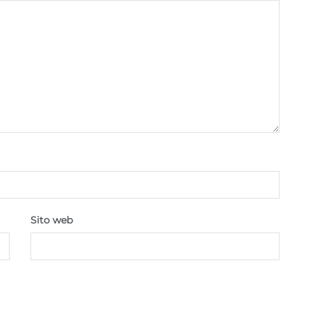
Sempre attiv
pubblicità e contenuto, Salvare e comunicare le
scelte sulla privacy.
Sito web