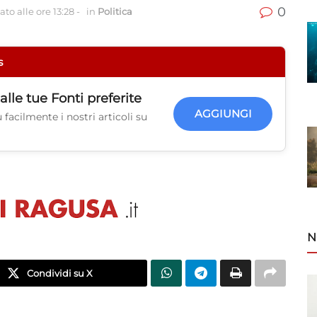
0
to alle ore 13:28
-
in
Politica
s
alle tue
Fonti preferite
AGGIUNGI
facilmente i nostri articoli su
N
Condividi su X