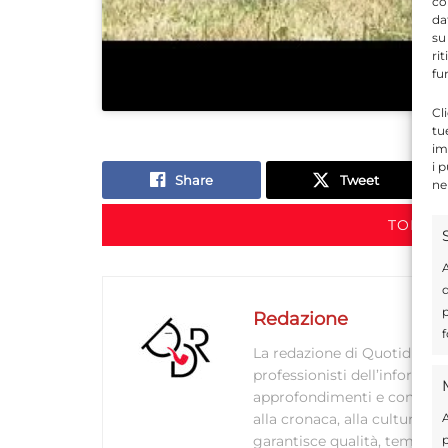
co
da
su
ri
fu
Cl
tu
im
i 
Share
Tweet
ne
TORNA 
A
d
p
Redazione
f
La redazione di Quotidianodi
professionisti dell’informaz
approfondimenti e contenuti ac
A
alla cronaca, alla cultura e
p
garantisce qualità, tempestiv