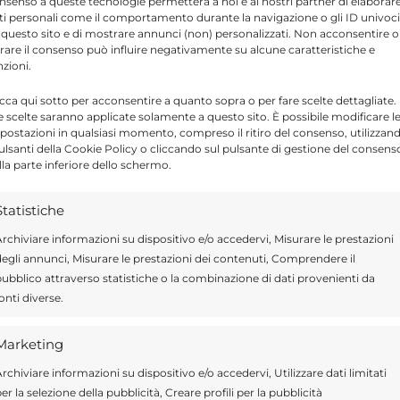
nsenso a queste tecnologie permetterà a noi e ai nostri partner di elaborar
ti personali come il comportamento durante la navigazione o gli ID univoci
 questo sito e di mostrare annunci (non) personalizzati. Non acconsentire o
tirare il consenso può influire negativamente su alcune caratteristiche e
nzioni.
icca qui sotto per acconsentire a quanto sopra o per fare scelte dettagliate.
e scelte saranno applicate solamente a questo sito. È possibile modificare l
postazioni in qualsiasi momento, compreso il ritiro del consenso, utilizzan
pulsanti della Cookie Policy o cliccando sul pulsante di gestione del consens
Send
Share
lla parte inferiore dello schermo.
IN ATTUALITÀ
Statistiche
rchiviare informazioni su dispositivo e/o accedervi, Misurare le prestazioni
egli annunci, Misurare le prestazioni dei contenuti, Comprendere il
ubblico attraverso statistiche o la combinazione di dati provenienti da
onti diverse.
ragusa.it è composta da giornalisti, collaboratori e
ione che ogni giorno lavorano per offrire notizie,
Marketing
curati dedicati alla Sicilia, all’attualità, alla politica,
rchiviare informazioni su dispositivo e/o accedervi, Utilizzare dati limitati
 allo sport. Un team dinamico e indipendente che
er la selezione della pubblicità, Creare profili per la pubblicità
ità e affidabilità.