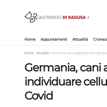
Home
Appuntamenti
Attualità
Cronac
Home
»
Attualità
»
Germania, cani addestrati per individua
Germania, cani a
individuare cellu
Covid