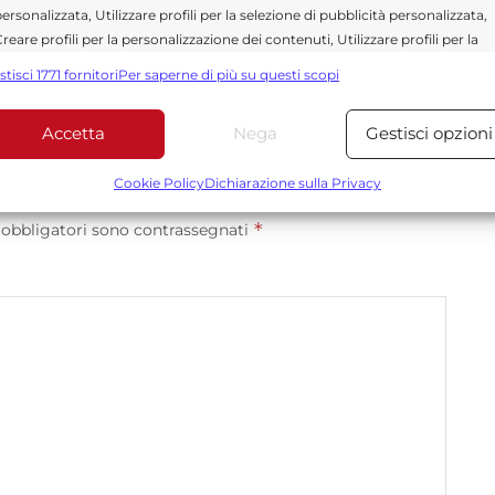
ersonalizzata, Utilizzare profili per la selezione di pubblicità personalizzata,
reare profili per la personalizzazione dei contenuti, Utilizzare profili per la
elezione di contenuti personalizzati, Sviluppare e migliorare i servizi,
stisci 1771 fornitori
Per saperne di più su questi scopi
tilizzare dati limitati per la selezione dei contenuti.
Accetta
Nega
Gestisci opzioni
Funzionalità
Sempre attiv
bbinare e combinare dati provenienti da altre fonti di dati,
Cookie Policy
Dichiarazione sulla Privacy
ollegare diversi dispositivi, Identificare i dispositivi in base
*
 obbligatori sono contrassegnati
alle informazioni trasmesse automaticamente.
Utilizzare dati di geolocalizzazione precisi, Riconoscere i
dispositivi in base a informazioni richieste attivamente.
Garantire la sicurezza, prevenire e rilevare frodi,
correggere errori, Erogare e presentare
Sempre attiv
pubblicità e contenuto, Salvare e comunicare le
scelte sulla privacy.