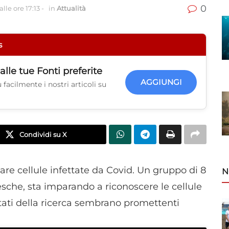
0
lle ore 17:13
-
in
Attualità
s
alle tue
Fonti preferite
AGGIUNGI
facilmente i nostri articoli su
Condividi su X
are cellule infettate da Covid. Un gruppo di 8
N
esche, sta imparando a riconoscere le cellule
ltati della ricerca sembrano promettenti