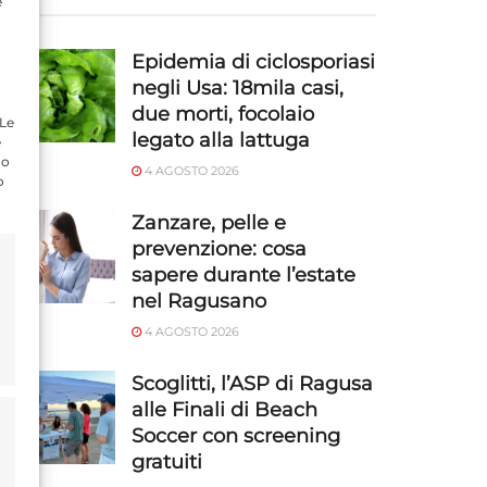
e
Epidemia di ciclosporiasi
negli Usa: 18mila casi,
due morti, focolaio
 Le
legato alla lattuga
e
do
4 AGOSTO 2026
o
Zanzare, pelle e
prevenzione: cosa
sapere durante l’estate
nel Ragusano
4 AGOSTO 2026
Scoglitti, l’ASP di Ragusa
alle Finali di Beach
Soccer con screening
gratuiti