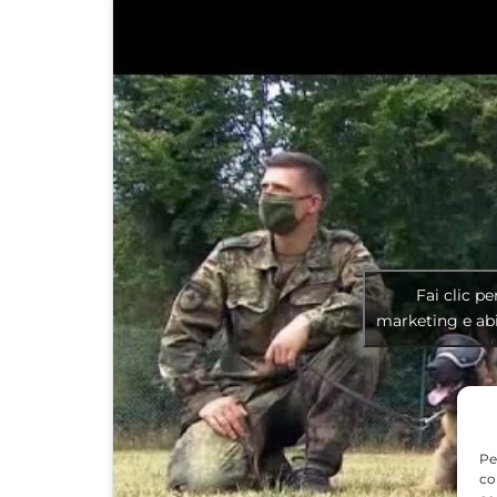
Fai clic pe
marketing e abi
Pe
co