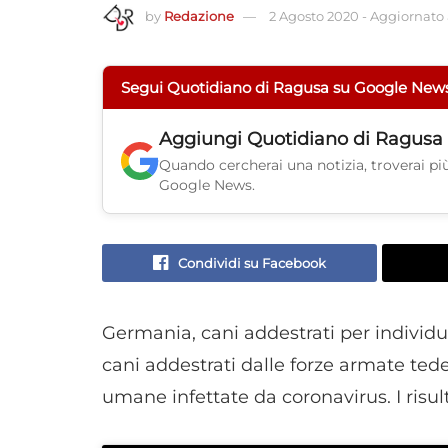
by
Redazione
2 Agosto 2020
-
Aggiornato a
Segui Quotidiano di Ragusa su Google New
Aggiungi
Quotidiano di Ragusa
Quando cercherai una notizia, troverai più 
Google News.
Condividi su Facebook
Germania, cani addestrati per individu
cani addestrati dalle forze armate ted
umane infettate da coronavirus. I risu