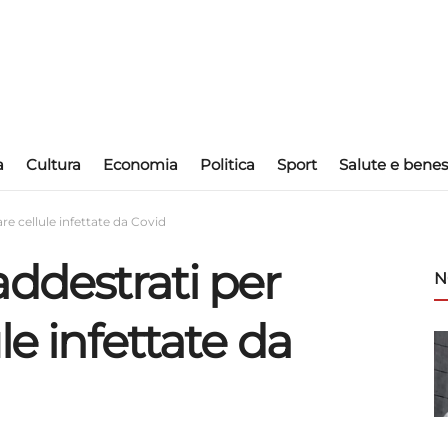
a
Cultura
Economia
Politica
Sport
Salute e benes
re cellule infettate da Covid
ddestrati per
N
le infettate da