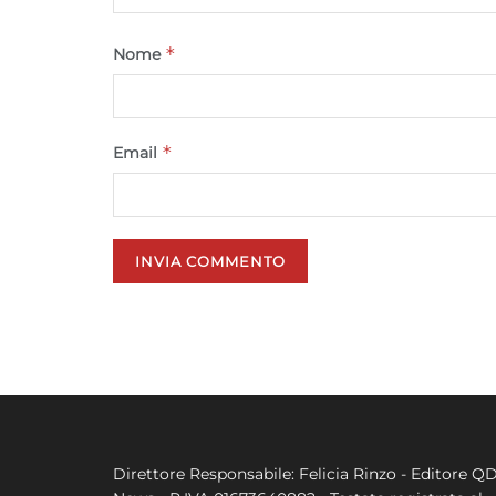
*
Nome
*
Email
Direttore Responsabile: Felicia Rinzo - Editore Q