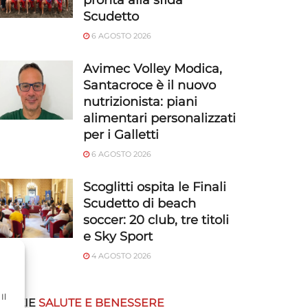
pronta alla sfida
Scudetto
6 AGOSTO 2026
Avimec Volley Modica,
Santacroce è il nuovo
nutrizionista: piani
alimentari personalizzati
per i Galletti
6 AGOSTO 2026
Scoglitti ospita le Finali
Scudetto di beach
soccer: 20 club, tre titoli
e Sky Sport
4 AGOSTO 2026
Il
OTIZIE
SALUTE E BENESSERE