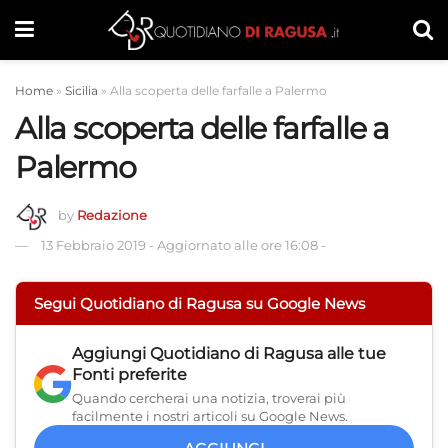
Home
»
Sicilia
»
Alla scoperta delle farfalle a Palermo
Alla scoperta delle farfalle a
Palermo
by
Redazione
13 Febbraio 2019
-
Aggiornato alle ore 16:08
-
Segui Quotidiano di Ragusa su Google News
Aggiungi
Quotidiano di Ragusa
alle tue
Fonti preferite
Quando cercherai una notizia, troverai più
facilmente i nostri articoli su Google News.