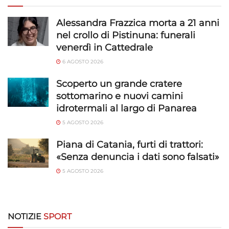
richieste attivamente.
Alessandra Frazzica morta a 21 anni
nel crollo di Pistinuna: funerali
Garantire la sicurezza, prevenire e
venerdì in Cattedrale
rilevare frodi, correggere errori, Erogare
e presentare pubblicità e contenuto,
Sempre attivo
6 AGOSTO 2026
Salvare e comunicare le scelte sulla
privacy.
Scoperto un grande cratere
sottomarino e nuovi camini
idrotermali al largo di Panarea
5 AGOSTO 2026
Piana di Catania, furti di trattori:
«Senza denuncia i dati sono falsati»
5 AGOSTO 2026
NOTIZIE
SPORT