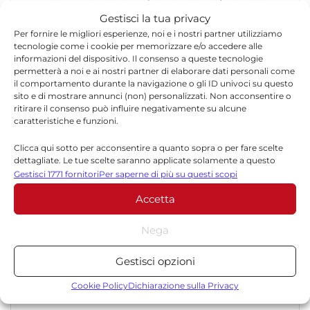
qualità, tempestività e affidabilità.
Gestisci la tua privacy
Per fornire le migliori esperienze, noi e i nostri partner utilizziamo
tecnologie come i cookie per memorizzare e/o accedere alle
informazioni del dispositivo. Il consenso a queste tecnologie
permetterà a noi e ai nostri partner di elaborare dati personali come
il comportamento durante la navigazione o gli ID univoci su questo
sito e di mostrare annunci (non) personalizzati. Non acconsentire o
ritirare il consenso può influire negativamente su alcune
caratteristiche e funzioni.
Lascia un commento
Clicca qui sotto per acconsentire a quanto sopra o per fare scelte
Il tuo indirizzo email non sarà pubblicato.
I campi
dettagliate. Le tue scelte saranno applicate solamente a questo
*
obbligatori sono contrassegnati
sito. È possibile modificare le impostazioni in qualsiasi momento,
Gestisci 1771 fornitori
Per saperne di più su questi scopi
compreso il ritiro del consenso, utilizzando i pulsanti della Cookie
*
Commento
Accetta
Policy o cliccando sul pulsante di gestione del consenso nella parte
inferiore dello schermo.
Nega
Statistiche
Gestisci opzioni
Archiviare informazioni su dispositivo e/o accedervi, Misurare le
prestazioni degli annunci, Misurare le prestazioni dei contenuti,
Cookie Policy
Dichiarazione sulla Privacy
Comprendere il pubblico attraverso statistiche o la